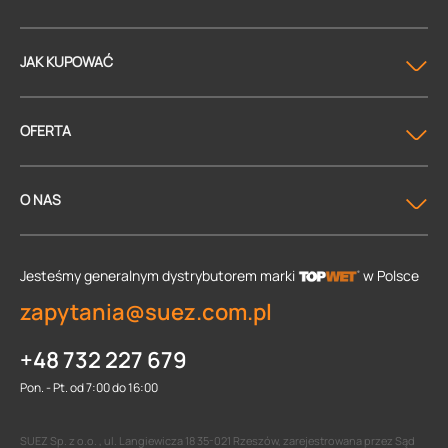
JAK KUPOWAĆ
OFERTA
O NAS
Jesteśmy generalnym dystrybutorem
marki
w Polsce
zapytania@suez.com.pl
+48 732 227 679
Pon. - Pt. od 7:00 do 16:00
SUEZ Sp. z o.o. , ul. Langiewicza 18 35-021 Rzeszów, zarejestrowana przez Sąd