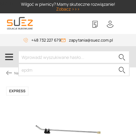
SIZER
Wilgoć w piwnicy? Mamy skuteczne rozwiązanie!
Zobacz >>>
+48 732 227 679
zapytania@suez.com.pl
Narzędzia dekarskie
EXPRESS