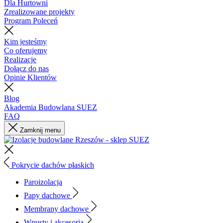
Dla Hurtowni
Zrealizowane projekty
Program Poleceń
Kim jesteśmy
Co oferujemy
Realizacje
Dołącz do nas
Opinie Klientów
Blog
Akademia Budowlana SUEZ
FAQ
Zamknij menu
Pokrycie dachów płaskich
Paroizolacja
Papy dachowe
Membrany dachowe
Wpusty i akcesoria