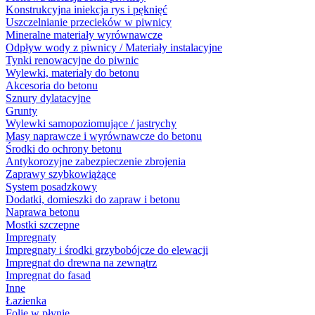
Konstrukcyjna iniekcja rys i pęknięć
Uszczelnianie przecieków w piwnicy
Mineralne materiały wyrównawcze
Odpływ wody z piwnicy / Materiały instalacyjne
Tynki renowacyjne do piwnic
Wylewki, materiały do betonu
Akcesoria do betonu
Sznury dylatacyjne
Grunty
Wylewki samopoziomujące / jastrychy
Masy naprawcze i wyrównawcze do betonu
Środki do ochrony betonu
Antykorozyjne zabezpieczenie zbrojenia
Zaprawy szybkowiążące
System posadzkowy
Dodatki, domieszki do zapraw i betonu
Naprawa betonu
Mostki szczepne
Impregnaty
Impregnaty i środki grzybobójcze do elewacji
Impregnat do drewna na zewnątrz
Impregnat do fasad
Inne
Łazienka
Folie w płynie