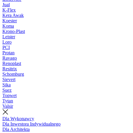
Jual
K-Flex
Kera Awak
Koester
Koma
Krono-Plast
Leister
Loro
PCI
Protan
Ravago
Renoplast
Resitrix
Schomburg
Sievert
Sika
Suez
Topwet
Tytan
Valsir
Dla Wykonawcy
Dla Inwestora Indywidualnego
Dla Architekta