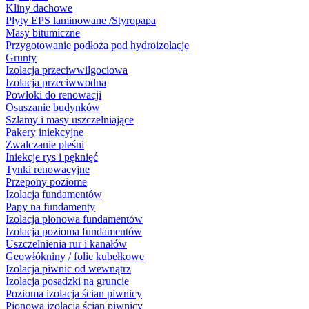
Kliny dachowe
Płyty EPS laminowane /Styropapa
Masy bitumiczne
Przygotowanie podłoża pod hydroizolacje
Grunty
Izolacja przeciwwilgociowa
Izolacja przeciwwodna
Powłoki do renowacji
Osuszanie budynków
Szlamy i masy uszczelniające
Pakery iniekcyjne
Zwalczanie pleśni
Iniekcje rys i pęknięć
Tynki renowacyjne
Przepony poziome
Izolacja fundamentów
Papy na fundamenty
Izolacja pionowa fundamentów
Izolacja pozioma fundamentów
Uszczelnienia rur i kanałów
Geowłókniny / folie kubełkowe
Izolacja piwnic od wewnątrz
Izolacja posadzki na gruncie
Pozioma izolacja ścian piwnicy
Pionowa izolacja ścian piwnicy