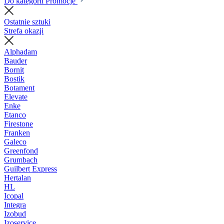
Do kategorii Promocje
Ostatnie sztuki
Strefa okazji
Alphadam
Bauder
Bornit
Bostik
Botament
Elevate
Enke
Etanco
Firestone
Franken
Galeco
Greenfond
Grumbach
Guilbert Express
Hertalan
HL
Icopal
Integra
Izobud
Izoservice