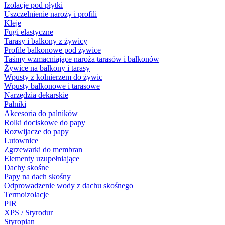
Izolacje pod płytki
Uszczelnienie naroży i profili
Kleje
Fugi elastyczne
Tarasy i balkony z żywicy
Profile balkonowe pod żywice
Taśmy wzmacniające naroża tarasów i balkonów
Żywice na balkony i tarasy
Wpusty z kołnierzem do żywic
Wpusty balkonowe i tarasowe
Narzędzia dekarskie
Palniki
Akcesoria do palników
Rolki dociskowe do papy
Rozwijacze do papy
Lutownice
Zgrzewarki do membran
Elementy uzupełniające
Dachy skośne
Papy na dach skośny
Odprowadzenie wody z dachu skośnego
Termoizolacje
PIR
XPS / Styrodur
Styropian