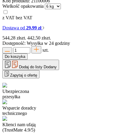
Kod produktu:
21100006
Wielkość opakowania
z VAT
bez VAT
Dostawa od
29.99 zł
544,28
zł
szt.
442,50
zł
szt.
Dostępność:
Wysyłka w 24 godziny
szt.
Do koszyka
Dodaj do listy
Dodany
Zapytaj o ofertę
Ubezpieczona
przesyłka
Wsparcie doradcy
technicznego
Klienci nam ufają
(TrustMate 4.9/5)