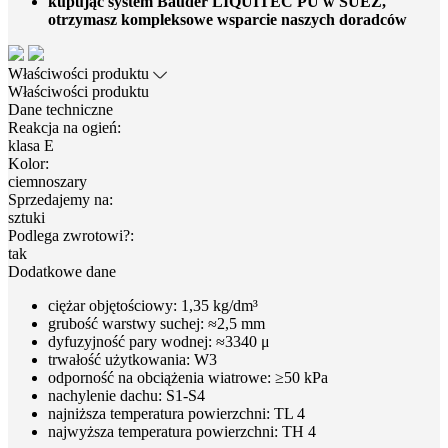
kupując system Bauder LIQUITEC PU w SUEZ,
otrzymasz kompleksowe wsparcie naszych doradców
Właściwości produktu
Właściwości produktu
Dane techniczne
Reakcja na ogień:
klasa E
Kolor:
ciemnoszary
Sprzedajemy na:
sztuki
Podlega zwrotowi?:
tak
Dodatkowe dane
ciężar objętościowy: 1,35 kg/dm³
grubość warstwy suchej: ≈2,5 mm
dyfuzyjność pary wodnej: ≈3340 μ
trwałość użytkowania: W3
odporność na obciążenia wiatrowe: ≥50 kPa
nachylenie dachu: S1-S4
najniższa temperatura powierzchni: TL 4
najwyższa temperatura powierzchni: TH 4