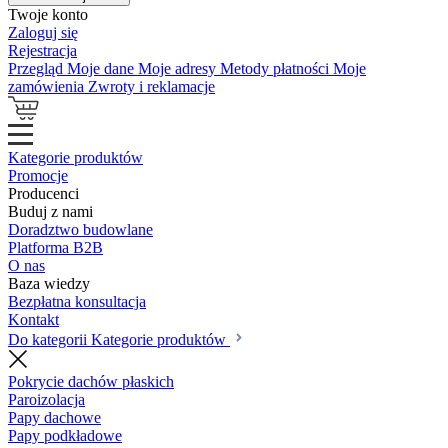
Twoje konto
Zaloguj się
Rejestracja
Przegląd
Moje dane
Moje adresy
Metody płatności
Moje
zamówienia
Zwroty i reklamacje
Kategorie produktów
Promocje
Producenci
Buduj z nami
Doradztwo budowlane
Platforma B2B
O nas
Baza wiedzy
Bezpłatna konsultacja
Kontakt
Do kategorii Kategorie produktów
Pokrycie dachów płaskich
Paroizolacja
Papy dachowe
Papy podkładowe