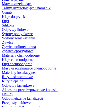
Maty uszczelniające
Taśmy uszczelniające i narożniki
Grunty
Kleje do płytek
Fugi
Silikony
Odpływy liniowe
Syfony podtynkowe
Wykończenie łazienki
Żywice
Żywica poliuretanowa
Żywica epoksydowa
Materiały chemoodporne
Kleje chemoodporne
Fugi chemoodporne
Masy uszczelniające chemoodporne
Materiały instalacyjne
Rury niskoszumowe
Rury niepalne
Odpływy łazienkowe
Akcesoria przeciwpożarowe i opaski
Otuliny
Odpowietrzenie kanalizacji
Przepusty kablowe