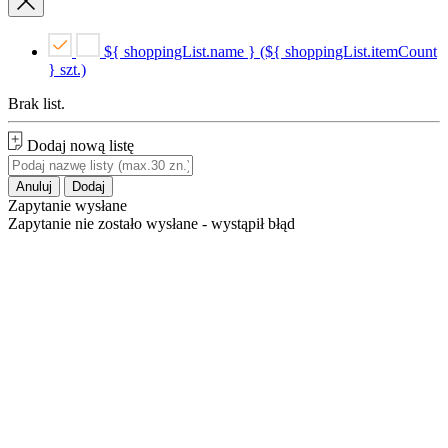
${ shoppingList.name } (${ shoppingList.itemCount
} szt.)
Brak list.
Dodaj nową listę
Anuluj
Dodaj
Zapytanie wysłane
Zapytanie nie zostało wysłane - wystąpił błąd