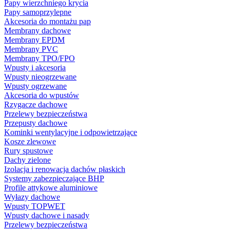
Papy wierzchniego krycia
Papy samoprzylepne
Akcesoria do montażu pap
Membrany dachowe
Membrany EPDM
Membrany PVC
Membrany TPO/FPO
Wpusty i akcesoria
Wpusty nieogrzewane
Wpusty ogrzewane
Akcesoria do wpustów
Rzygacze dachowe
Przelewy bezpieczeństwa
Przepusty dachowe
Kominki wentylacyjne i odpowietrzające
Kosze zlewowe
Rury spustowe
Dachy zielone
Izolacja i renowacja dachów płaskich
Systemy zabezpieczające BHP
Profile attykowe aluminiowe
Wyłazy dachowe
Wpusty TOPWET
Wpusty dachowe i nasady
Przelewy bezpieczeństwa