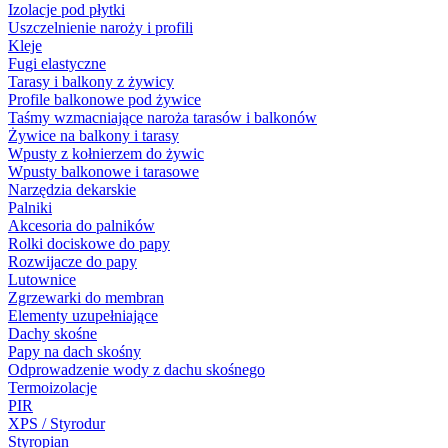
Izolacje pod płytki
Uszczelnienie naroży i profili
Kleje
Fugi elastyczne
Tarasy i balkony z żywicy
Profile balkonowe pod żywice
Taśmy wzmacniające naroża tarasów i balkonów
Żywice na balkony i tarasy
Wpusty z kołnierzem do żywic
Wpusty balkonowe i tarasowe
Narzędzia dekarskie
Palniki
Akcesoria do palników
Rolki dociskowe do papy
Rozwijacze do papy
Lutownice
Zgrzewarki do membran
Elementy uzupełniające
Dachy skośne
Papy na dach skośny
Odprowadzenie wody z dachu skośnego
Termoizolacje
PIR
XPS / Styrodur
Styropian