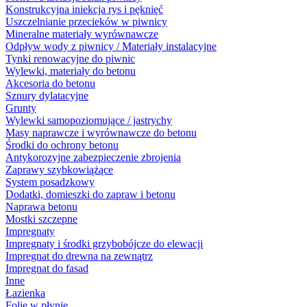
Konstrukcyjna iniekcja rys i pęknięć
Uszczelnianie przecieków w piwnicy
Mineralne materiały wyrównawcze
Odpływ wody z piwnicy / Materiały instalacyjne
Tynki renowacyjne do piwnic
Wylewki, materiały do betonu
Akcesoria do betonu
Sznury dylatacyjne
Grunty
Wylewki samopoziomujące / jastrychy
Masy naprawcze i wyrównawcze do betonu
Środki do ochrony betonu
Antykorozyjne zabezpieczenie zbrojenia
Zaprawy szybkowiążące
System posadzkowy
Dodatki, domieszki do zapraw i betonu
Naprawa betonu
Mostki szczepne
Impregnaty
Impregnaty i środki grzybobójcze do elewacji
Impregnat do drewna na zewnątrz
Impregnat do fasad
Inne
Łazienka
Folie w płynie