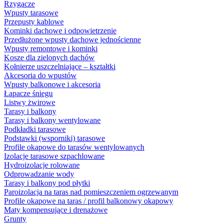
Rzygacze
Wpusty tarasowe
Przepusty kablowe
Kominki dachowe i odpowietrzenie
Przedłużone wpusty dachowe jednościenne
Wpusty remontowe i kominki
Kosze dla zielonych dachów
Kołnierze uszczelniające – kształtki
Akcesoria do wpustów
Wpusty balkonowe i akcesoria
Łapacze śniegu
Listwy żwirowe
Tarasy i balkony
Tarasy i balkony wentylowane
Podkładki tarasowe
Podstawki (wsporniki) tarasowe
Profile okapowe do tarasów wentylowanych
Izolacje tarasowe szpachlowane
Hydroizolacje rolowane
Odprowadzanie wody
Tarasy i balkony pod płytki
Paroizolacja na taras nad pomieszczeniem ogrzewanym
Profile okapowe na taras / profil balkonowy okapowy
Maty kompensujące i drenażowe
Grunty