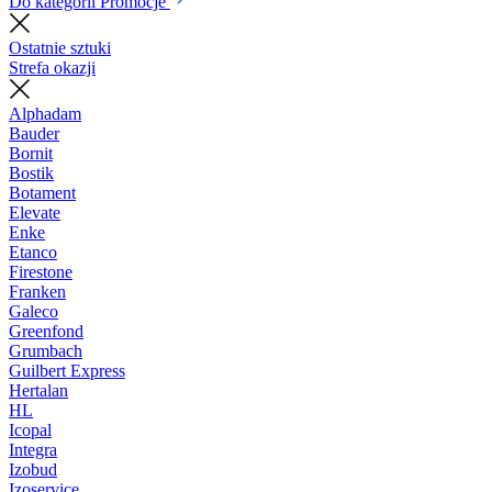
Do kategorii Promocje
Ostatnie sztuki
Strefa okazji
Alphadam
Bauder
Bornit
Bostik
Botament
Elevate
Enke
Etanco
Firestone
Franken
Galeco
Greenfond
Grumbach
Guilbert Express
Hertalan
HL
Icopal
Integra
Izobud
Izoservice