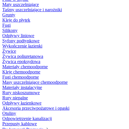
Maty uszczelniające
Taśmy uszczelniające i narożniki
Grunty
Kleje do płytek
Fugi
Silikony
Odpływy liniowe
Syfony podtynkowe
Wykończenie łazienki
Żywice
Żywica poliuretanowa
Żywica epoksydowa
Materiały chemoodporne
Kleje chemoodporne
Fugi chemoodporne
Masy uszczelniające chemoodporne
Materiały instalacyjne
Rury niskoszumowe
Rury niepalne
Odpływy łazienkowe
Akcesoria przeciwpożarowe i opaski
Otuliny
Odpowietrzenie kanalizacji
Przepusty kablowe