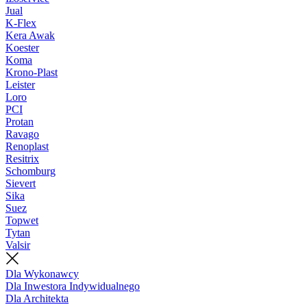
Jual
K-Flex
Kera Awak
Koester
Koma
Krono-Plast
Leister
Loro
PCI
Protan
Ravago
Renoplast
Resitrix
Schomburg
Sievert
Sika
Suez
Topwet
Tytan
Valsir
Dla Wykonawcy
Dla Inwestora Indywidualnego
Dla Architekta