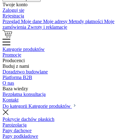
Twoje konto
Zaloguj się
Rejestracja
Przegląd
Moje dane
Moje adresy
Metody płatności
Moje
zamówienia
Zwroty i reklamacje
Kategorie produktów
Promocje
Producenci
Buduj z nami
Doradztwo budowlane
Platforma B2B
O nas
Baza wiedzy
Bezpłatna konsultacja
Kontakt
Do kategorii Kategorie produktów
Pokrycie dachów płaskich
Paroizolacja
Papy dachowe
Papy podkładowe