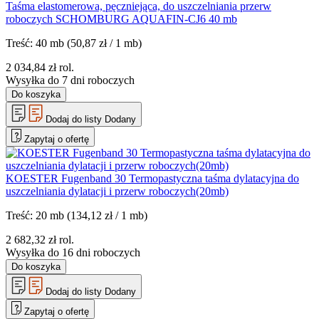
Taśma elastomerowa, pęczniejąca, do uszczelniania przerw
roboczych SCHOMBURG AQUAFIN-CJ6 40 mb
Treść:
40 mb
(50,87 zł / 1 mb)
2 034,84
zł
rol.
Wysyłka do 7 dni roboczych
Do koszyka
Dodaj do listy
Dodany
Zapytaj o ofertę
KOESTER Fugenband 30 Termopastyczna taśma dylatacyjna do
uszczelniania dylatacji i przerw roboczych(20mb)
Treść:
20 mb
(134,12 zł / 1 mb)
2 682,32
zł
rol.
Wysyłka do 16 dni roboczych
Do koszyka
Dodaj do listy
Dodany
Zapytaj o ofertę