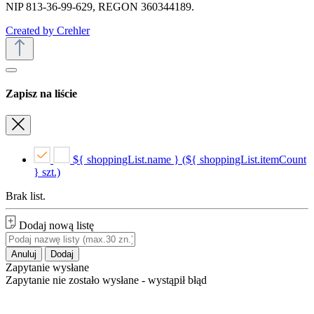
NIP 813-36-99-629, REGON 360344189.
Created by Crehler
Zapisz na liście
${ shoppingList.name } (${ shoppingList.itemCount
} szt.)
Brak list.
Dodaj nową listę
Anuluj
Dodaj
Zapytanie wysłane
Zapytanie nie zostało wysłane - wystąpił błąd