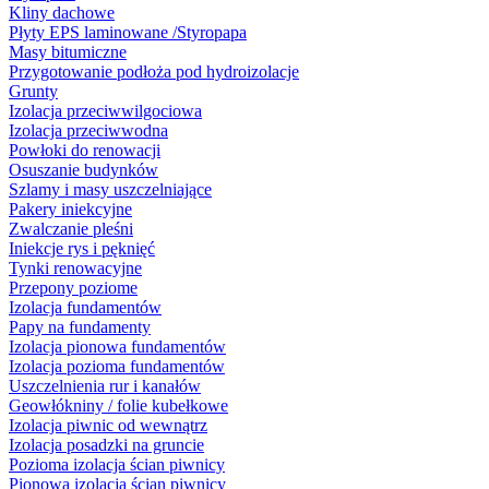
Kliny dachowe
Płyty EPS laminowane /Styropapa
Masy bitumiczne
Przygotowanie podłoża pod hydroizolacje
Grunty
Izolacja przeciwwilgociowa
Izolacja przeciwwodna
Powłoki do renowacji
Osuszanie budynków
Szlamy i masy uszczelniające
Pakery iniekcyjne
Zwalczanie pleśni
Iniekcje rys i pęknięć
Tynki renowacyjne
Przepony poziome
Izolacja fundamentów
Papy na fundamenty
Izolacja pionowa fundamentów
Izolacja pozioma fundamentów
Uszczelnienia rur i kanałów
Geowłókniny / folie kubełkowe
Izolacja piwnic od wewnątrz
Izolacja posadzki na gruncie
Pozioma izolacja ścian piwnicy
Pionowa izolacja ścian piwnicy