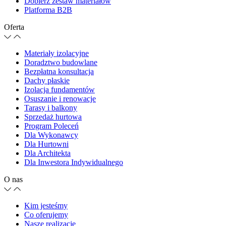
Dobierz zestaw materiałów
Platforma B2B
Oferta
Materiały izolacyjne
Doradztwo budowlane
Bezpłatna konsultacja
Dachy płaskie
Izolacja fundamentów
Osuszanie i renowacje
Tarasy i balkony
Sprzedaż hurtowa
Program Poleceń
Dla Wykonawcy
Dla Hurtowni
Dla Architekta
Dla Inwestora Indywidualnego
O nas
Kim jesteśmy
Co oferujemy
Nasze realizacje