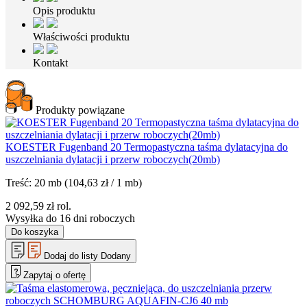
Opis produktu
Właściwości produktu
Kontakt
Produkty powiązane
KOESTER Fugenband 20 Termopastyczna taśma dylatacyjna do
uszczelniania dylatacji i przerw roboczych(20mb)
Treść:
20 mb
(104,63 zł / 1 mb)
2 092,59
zł
rol.
Wysyłka do 16 dni roboczych
Do koszyka
Dodaj do listy
Dodany
Zapytaj o ofertę