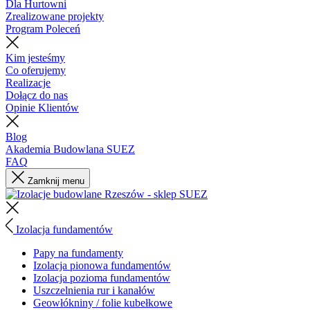
Dla Hurtowni
Zrealizowane projekty
Program Poleceń
Kim jesteśmy
Co oferujemy
Realizacje
Dołącz do nas
Opinie Klientów
Blog
Akademia Budowlana SUEZ
FAQ
Zamknij menu
Izolacja fundamentów
Papy na fundamenty
Izolacja pionowa fundamentów
Izolacja pozioma fundamentów
Uszczelnienia rur i kanałów
Geowłókniny / folie kubełkowe