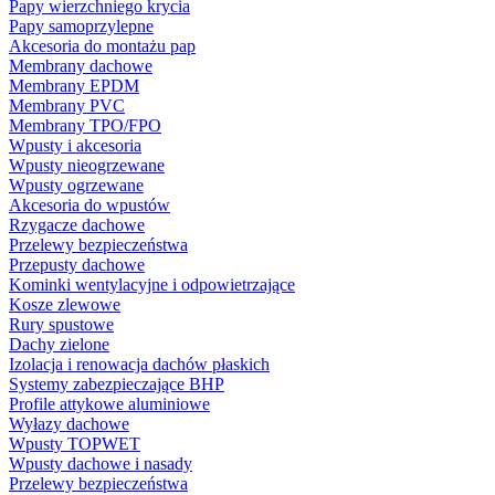
Papy wierzchniego krycia
Papy samoprzylepne
Akcesoria do montażu pap
Membrany dachowe
Membrany EPDM
Membrany PVC
Membrany TPO/FPO
Wpusty i akcesoria
Wpusty nieogrzewane
Wpusty ogrzewane
Akcesoria do wpustów
Rzygacze dachowe
Przelewy bezpieczeństwa
Przepusty dachowe
Kominki wentylacyjne i odpowietrzające
Kosze zlewowe
Rury spustowe
Dachy zielone
Izolacja i renowacja dachów płaskich
Systemy zabezpieczające BHP
Profile attykowe aluminiowe
Wyłazy dachowe
Wpusty TOPWET
Wpusty dachowe i nasady
Przelewy bezpieczeństwa