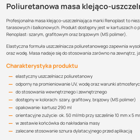
Poliuretanowa masa klejąco-uszczel
Kontakt
Profesjonalna masa klejąco-uszczelniająca marki Renoplast to ni
tarasowych i balkonowych. Produkt dostępny jest w kartuszach o p
Renoplast: szarym, grafitowym oraz brązowym (MS polimer).
Sprzedajemy na:
Podlega zwrotowi?:
sztuki
tak
Elastyczna formuła uszczelniacza poliuretanowego zapewnia wyso
oraz wodę. Masa nadaje się do stosowania zarówno na zewnątrz, j
Charakterystyka produktu
elastyczny uszczelniacz poliuretanowy
odporny na promieniowanie UV, wodę oraz warunki atmosfery
do stosowania wewnętrznego i zewnętrznego
dostępny w kolorach: szary, grafitowy, brązowy (MS polimer)
opakowanie: kartusz 290 ml
orientacyjne zużycie: ok. 50 ml/mb przy szczelinie 10 mm x 5 
w zestawie końcówka do nakładania masy
zalecane stosowanie sznura dylatacyjnego przed aplikacją