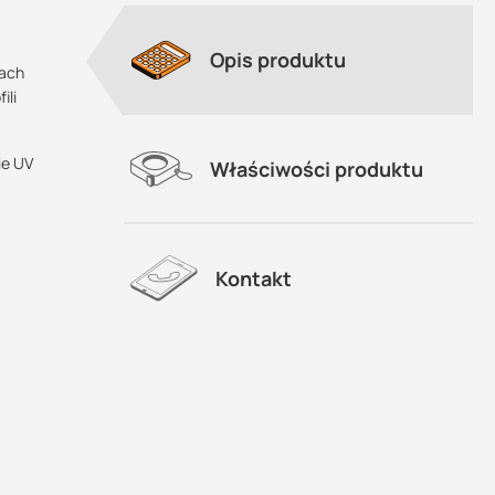
Opis produktu
mach
ili
ie UV
Właściwości produktu
Kontakt