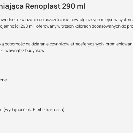
niająca Renoplast 290 ml
ezawodne rozwiązanie do uszczelniania newralgicznych miejsc w syste
ojemności 290 ml i oferowany w trzech kolorach dopasowanych do prof
Maszy pytania lub wątpliwości?
Skontaktuj się z nami
ką odporność na działanie czynników atmosferycznych, promieniowan
ak i wewnątrz budynków.
Wojciech Reichert
Specjalista doradca
+48 732 227 697
czne
07:00 - 15:00
wojciech@suez.com.pl
mm (wydajność ok. 6 mb z kartusza)