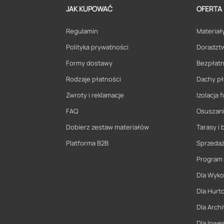
JAK KUPOWAĆ
OFERTA
Regulamin
Materiały
Polityka prywatności
Doradzt
Formy dostawy
Bezpłatn
Rodzaje płatności
Dachy pł
Zwroty i reklamacje
Izolacja
FAQ
Osuszani
Dobierz zestaw materiałów
Tarasy i 
Platforma B2B
Sprzeda
Program
Dla Wyk
Dla Hurt
Dla Archi
Dla Inwe