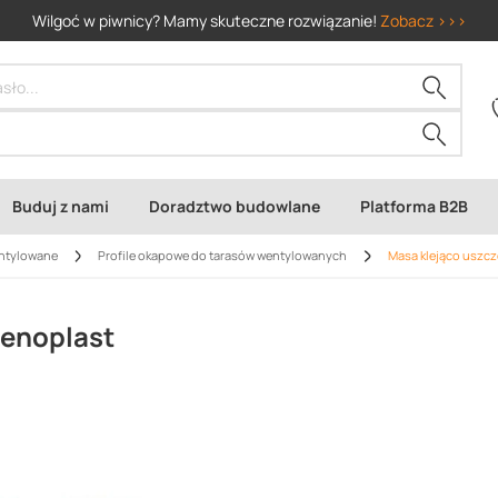
Wilgoć w piwnicy? Mamy skuteczne rozwiązanie!
Zobacz >>>
Buduj z nami
Doradztwo budowlane
Platforma B2B
entylowane
Profile okapowe do tarasów wentylowanych
Masa klejąco uszcz
Renoplast