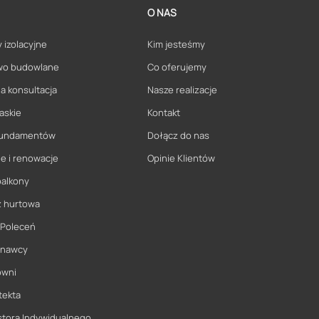
O NAS
 izolacyjne
Kim jesteśmy
wo budowlane
Co oferujemy
a konsultacja
Nasze realizacje
askie
Kontakt
 fundamentów
Dołącz do nas
e i renowacje
Opinie Klientów
balkony
ż hurtowa
 Poleceń
onawcy
owni
tekta
stora Indywidualnego