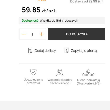
Dostawa od
29.99 zł
59,85
zł
szt.
Dostępność:
Wysyłka do 16 dni roboczych
DO KOSZYKA
Dodaj do listy
Zapytaj o ofertę
Ubezpieczona
Wsparcie doradcy
Klienci nam ufają
przesyłka
technicznego
(TrustMate 4.9/5)