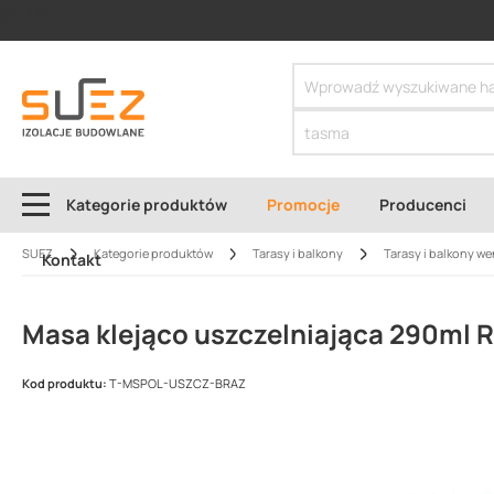
SIZER
Kategorie produktów
Promocje
Producenci
SUEZ
Kategorie produktów
Tarasy i balkony
Tarasy i balkony w
Kontakt
Masa klejąco uszczelniająca 290ml 
Kod produktu:
T-MSPOL-USZCZ-BRAZ