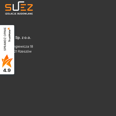
SPRAWDŹ OPINIE
SUEZ Sp. z o.o.
ul. Langiewicza 18
35 - 021 Rzeszów
4.9