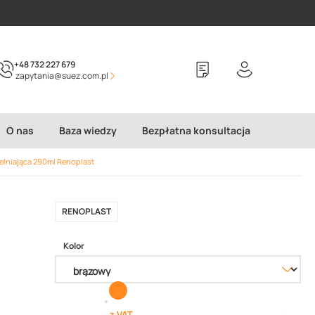
+48 732 227 679
zapytania@suez.com.pl
O nas
Baza wiedzy
Bezpłatna konsultacja
elniająca 290ml Renoplast
RENOPLAST
Kolor
z VAT