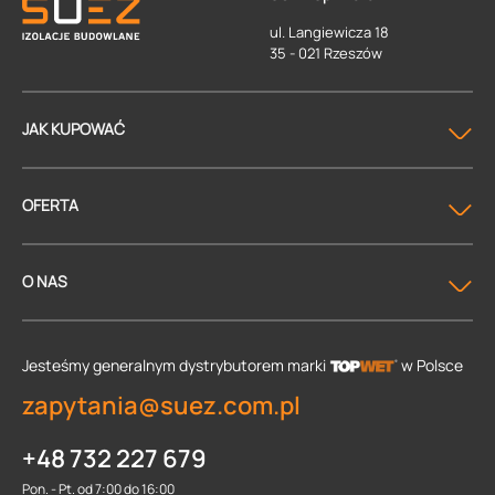
ul. Langiewicza 18
35 - 021 Rzeszów
JAK KUPOWAĆ
OFERTA
O NAS
Jesteśmy generalnym dystrybutorem
marki
w Polsce
zapytania@suez.com.pl
+48 732 227 679
Pon. - Pt. od 7:00 do 16:00