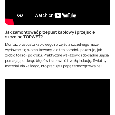
Jak zamontować przepust kablowy i przejście
szczelne TOPWET?
Montaż przepustu kablowego i przejścia szczelnego może
wydawać się skomplikowany, ale ten poradnik pokazuje, jak
zrobić to krok po kroku. Praktyczne wskazówki i dokładne ujęcia
pomagają uniknąć błędów i zapewnić trwałą izolację. Świetny
materiał dla każdego, kto pracuje z papą termozgrzewalną!