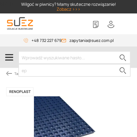
SIZER
Wilgoć w piwnicy? Mamy skuteczne rozwiązanie!
Zobacz >>>
+48 732 227 679
zapytania@suez.com.pl
Tarasy i balkony pod płytki
RENOPLAST