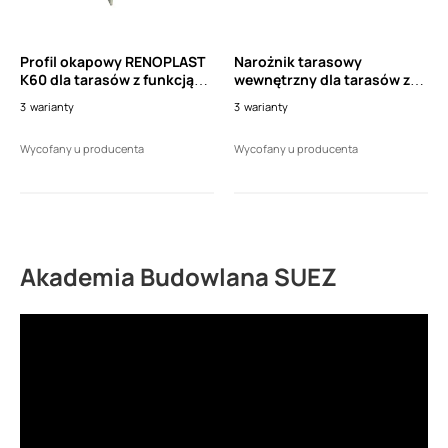
Profil okapowy RENOPLAST
Narożnik tarasowy
K60 dla tarasów z funkcją
wewnętrzny dla tarasów z
drenażową (1 sztuka- 2 mb)
funkcją drenażową
3
warianty
3
warianty
RENOPLAST Nw 60/90 (1
sztuka)
Wycofany u producenta
Wycofany u producenta
Akademia Budowlana SUEZ