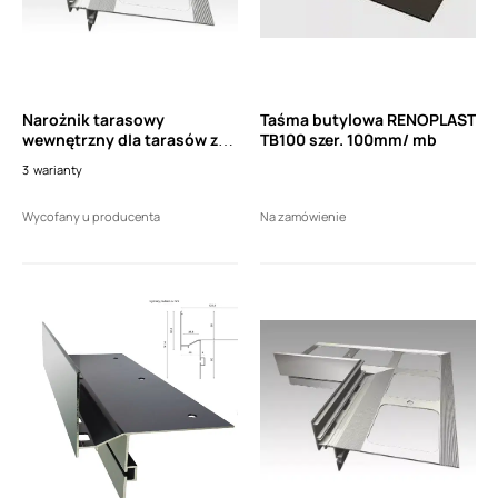
Narożnik tarasowy
Taśma butylowa RENOPLAST
wewnętrzny dla tarasów z
TB100 szer. 100mm/ mb
funkcją drenażową
3
warianty
RENOPLAST Nw 60/135 (1
sztuka)
Wycofany u producenta
Na zamówienie