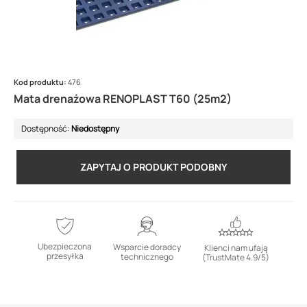
Kod produktu:
476
Mata drenażowa RENOPLAST T60 (25m2)
Dostępność:
Niedostępny
ZAPYTAJ O PRODUKT PODOBNY
Ubezpieczona
Wsparcie doradcy
Klienci nam ufają
przesyłka
technicznego
(TrustMate 4.9/5)