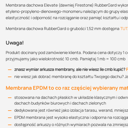
Deklaracja właściwości użytkowych
Grubość:
Ciężar:
Przechowywanie:
łączenia membrany Firestone są wyjątkowo trwałe dzięki pro
Membrana dachowa Elevate (dawniej Firestone) RubberGard wykon
252.77 KB
podczas ich dociskania;
w suchym i chłodn
etyleno-propyleno-dienowego-monomeru należącym do grupy elast
1,14 mm
1,49 kg/m²
miejscu
jest ekologiczna - jej wpływ na środowisko naturalne podczas p
elastyczność i odporność na rozciąganie oraz pamięć kształtu i o
to produkt wysoce nieprzepuszczalny - w tym dla roślin i ich k
Szerokość rolki:
Membrana dachowa RubberGard o grubości 1,52 mm dostępna
TUT
Instrukcja montażu
pokrycie stawów
3,05 m
4,57 m
6,10 m
1.21 MB
jest stabilna wymiarowo dzięki tzw. ''pamięci kształtu"
Uwaga!
odporna chemicznie m.in na kwaśne deszcze
Produkt docinany pod zamówienie klienta. Podana cena dotyczy 1 c
Czy wiesz, że...
Karta techniczna
przyjmujemy jako wielokrotność 10 cmb. Pamiętaj 1 mb = 100 cmb
422.28 KB
pierwszy dach z membrany EPDM został zainstalowany w Wisconsin
znasz wymiar arkusza membrany, ale nie wiesz ile cmb kupić?
P
dzisiejszego.
nie wiesz jak dobrać membranę do kształtu Twojego dachu? J
Membrana EPDM to co raz częściej wybierany mate
stosowana na dachach płaskich w układzie klasycznym i od
dachach budynków biurowych i dachach zielonych
dedykowana jest również jako izolacja tarasu, werand, mniejs
EPDM membrana jest wysoko elastyczna i odporna na rozciąga
dostępność arkuszy o różnych wymiarach pozwala na zmniejszen