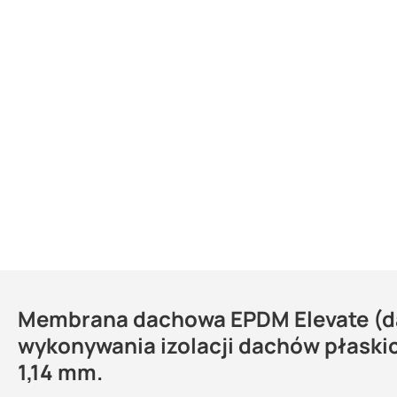
Membrana dachowa EPDM Elevate (da
Dlaczego warto zainwestować w me
Kontakt
wykonywania izolacji dachów płaskic
EPDM?
1,14 mm.
wyjątkowo wytrzymała i odporna na czynniki atmosferyczne, 