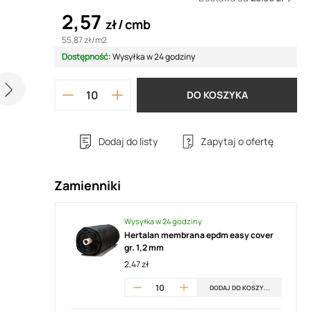
2,57
zł
cmb
55,87 zł
/
m2
Dostępność:
Wysyłka w 24 godziny
DO KOSZYKA
Dodaj do listy
Zapytaj o ofertę
Zamienniki
Wysyłka w 24 godziny
Hertalan membrana epdm easy cover
gr. 1,2 mm
2,47 zł
DODAJ DO KOSZYKA