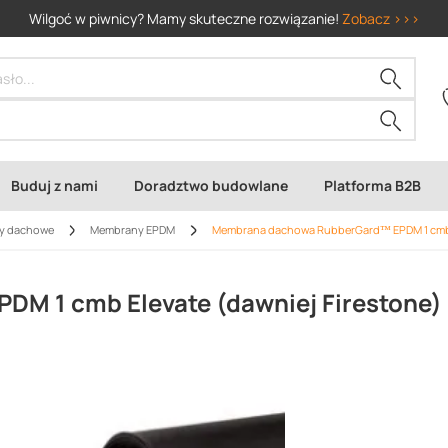
Wilgoć w piwnicy? Mamy skuteczne rozwiązanie!
Zobacz >>>
Buduj z nami
Doradztwo budowlane
Platforma B2B
y dachowe
Membrany EPDM
Membrana dachowa RubberGard™ EPDM 1 cmb E
M 1 cmb Elevate (dawniej Firestone)