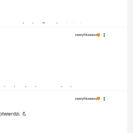
a z naszych usług. Z pozdrowieniami,
zweryfikowano
steś zadowolony/a z naszych usług.
zweryfikowano
twierdzi. 💪