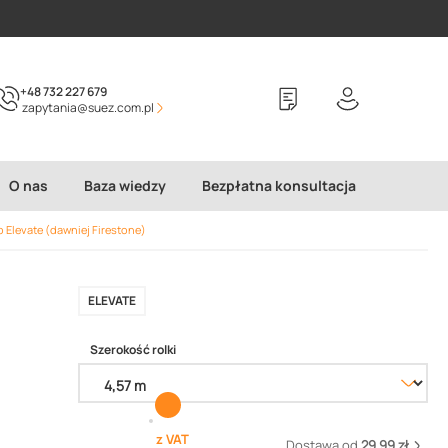
+48 732 227 679
zapytania@suez.com.pl
O nas
Baza wiedzy
Bezpłatna konsultacja
levate (dawniej Firestone)
ELEVATE
Szerokość rolki
z VAT
Dostawa od
29.99 zł