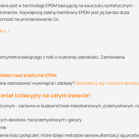
Kolor:
Sprzedajemy na:
Podlega zwrotow
cesowi samowulkanizacji, zachodzącemu pomiędzy warstwami hydroizo
POBIERZ
Skontaktuj się z nami
ana jest w technologii EPDM bazującej na kauczuku syntetycznym -
ym
omerów. Największą zaletą membrany EPDM jest jej bardzo duża
czarny
cmb
nie
rodukcji i użytkowania jest niewielki;
dporność na promieniowanie UV.
orzeni, dzięki czemu może być używany również poniżej gruntu, np. jako
Justyna Sowa
AJ>>
Specjalista doradca
POBIERZ
7,62 m
9,15 m
12,20 m
+48 732 227 687
07:00 - 15:00
entymetra bieżącego z rolki o wybranej szerokości. Zamówienia
justyna@suez.com.pl
POBIERZ
, w USA w 1980 roku i jest on eksploatowany bezobsługowo do dnia
obierz nasz przelicznik EPDM
akie zastosować wywinięcia i zakłady?
Skontaktuj się z naszym doradc
riał izolacyjny na całym świecie!
wróconym - zarówno w budownictwie mieszkaniowym, przemysłowym, n
zych daszków, hal przemysłowych i garaży
nie
ie ilości połączeń, które dzięki metodzie samowulkanizacji są proste 