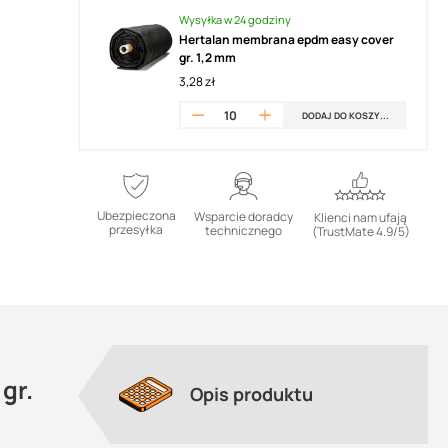
Wysyłka w 24 godziny
Hertalan membrana epdm easy cover
gr. 1,2 mm
3,28 zł
DODAJ DO KOSZYKA
Ubezpieczona
Wsparcie doradcy
Klienci nam ufają
przesyłka
technicznego
(TrustMate 4.9/5)
d™
gr.
Opis produktu