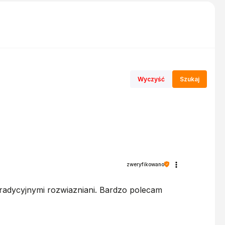
Wyczyść
Szukaj
zweryfikowano
tradycyjnymi rozwiazniani. Bardzo polecam