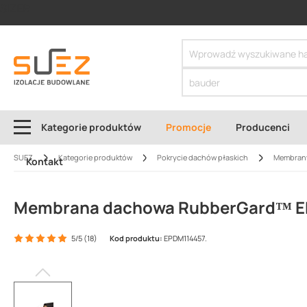
SIZER
Kategorie produktów
Promocje
Producenci
SUEZ
Kategorie produktów
Pokrycie dachów płaskich
Membran
Kontakt
Membrana dachowa RubberGard™ EPD
5/5 (18)
Kod produktu:
EPDM114457.