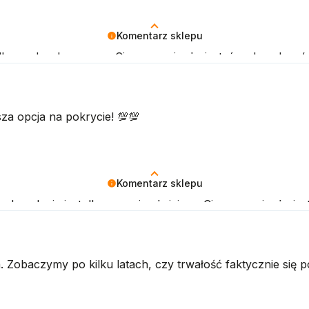
Komentarz sklepu
 dla nas bardzo cenna. Cieszymy się, że jesteś zadowolony/
za opcja na pokrycie! 💯💯
Komentarz sklepu
owolenie jest dla nas najważniejsze. Cieszymy się, że je
a sklepu.
 Zobaczymy po kilku latach, czy trwałość faktycznie się po