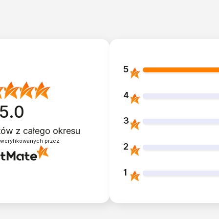
5
4
5.0
3
ntów
z całego okresu
zweryfikowanych przez
2
1