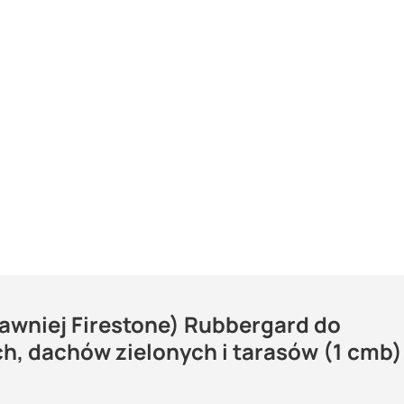
wniej Firestone) Rubbergard do
mbranę dachową Firestone RubberGar
h, dachów zielonych i tarasów (1 cmb) 
dzięki czemu zdobywa co raz większą popularność na całym świecie
Maszy pytania lub wątpliwości?