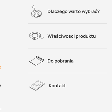
i?:
lacji
Dlaczego warto wybrać?
Właściwości produktu
Do pobrania
ą
Kontakt
a
i