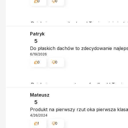
0
0
Dziękujemy za miłe słowa! Twoja opinia jest
obsługa sklepu.
Patryk
5
Do płaskich dachów to zdecydowanie najleps
6/19/2026
0
0
Dziękujemy za pozytywny feedback! Twoje zad
Zapraszamy ponownie! Pozdrawiamy, obsług
Mateusz
5
Produkt na pierwszy rzut oka pierwsza klasa.
4/26/2024
1
0