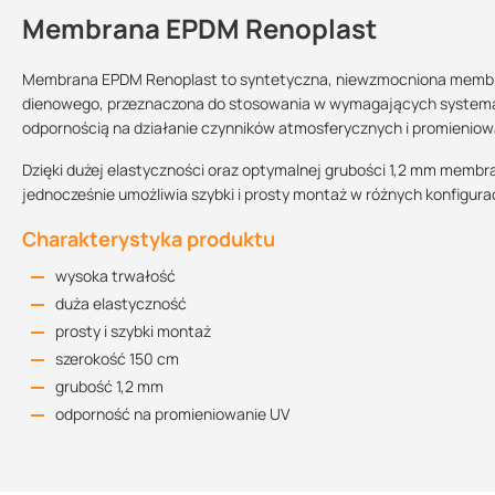
Membrana EPDM Renoplast
Kontakt
Membrana EPDM Renoplast to syntetyczna, niewzmocniona membra
dienowego, przeznaczona do stosowania w wymagających systemac
odpornością na działanie czynników atmosferycznych i promieniow
Grubość:
Szerokość:
Reakcja na ogień:
1,2 mm
150 cm
klasa E
Dzięki dużej elastyczności oraz optymalnej grubości 1,2 mm membr
jednocześnie umożliwia szybki i prosty montaż w różnych konfigu
Charakterystyka produktu
Deklaracja Wł
wysoka trwałość
duża elastyczność
prosty i szybki montaż
szerokość 150 cm
grubość 1,2 mm
odporność na promieniowanie UV