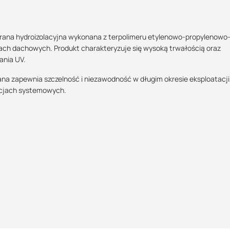
na hydroizolacyjna wykonana z terpolimeru etylenowo-propylenowo
h dachowych. Produkt charakteryzuje się wysoką trwałością oraz
Maszy pytania lub wątpliwości?
ania UV.
Skontaktuj się z nami
ana zapewnia szczelność i niezawodność w długim okresie eksploatacji
racjach systemowych.
Justyna Sowa
Specjalista doradca
aściwości Użytkowych
+48 732 227 687
1.5 MB
07:00 - 15:00
justyna@suez.com.pl
POBIERZ