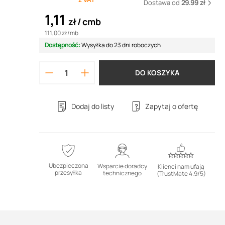
Dostawa od
29.99 zł
1,11
zł
cmb
111,00 zł
/
mb
Dostępność:
Wysyłka do 23 dni roboczych
DO KOSZYKA
Dodaj do listy
Zapytaj o ofertę
Ubezpieczona
Wsparcie doradcy
Klienci nam ufają
przesyłka
technicznego
(TrustMate 4.9/5)