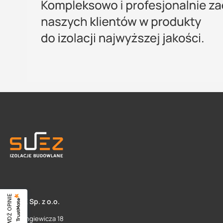
SPRAWDŹ OPINIE
SUEZ Sp. z o.o.
ul. Langiewicza 18