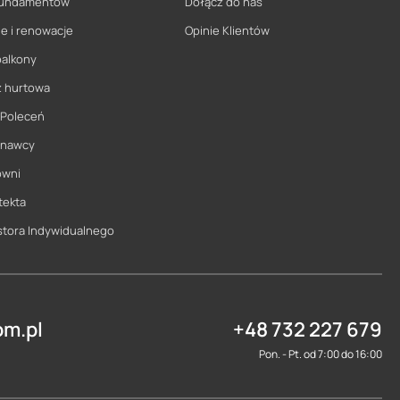
 fundamentów
Dołącz do nas
e i renowacje
Opinie Klientów
balkony
ż hurtowa
 Poleceń
onawcy
owni
tekta
stora Indywidualnego
m.pl
+48 732 227 679
Pon. - Pt. od 7:00 do 16:00