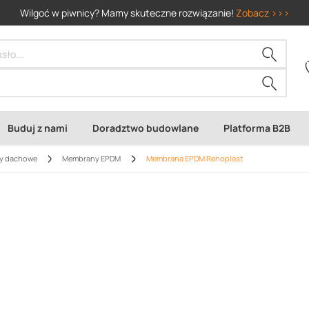
Wilgoć w piwnicy? Mamy skuteczne rozwiązanie!
Zobacz >>>
Buduj z nami
Doradztwo budowlane
Platforma B2B
y dachowe
Membrany EPDM
Membrana EPDM Renoplast