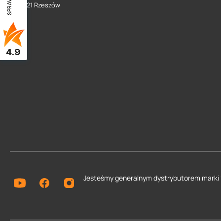
35 - 021 Rzeszów
4.9
Jesteśmy generalnym dystrybutorem
marki