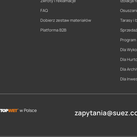
Zwroty i reklamacje
Izolacja
FAQ
Osuszani
Dobierz zestaw materiałów
Tarasy i 
Platforma B2B
Sprzeda
Program
Dla Wyk
Dla Hurt
Dla Archi
Dla Inwe
w Polsce
zapytania@suez.co