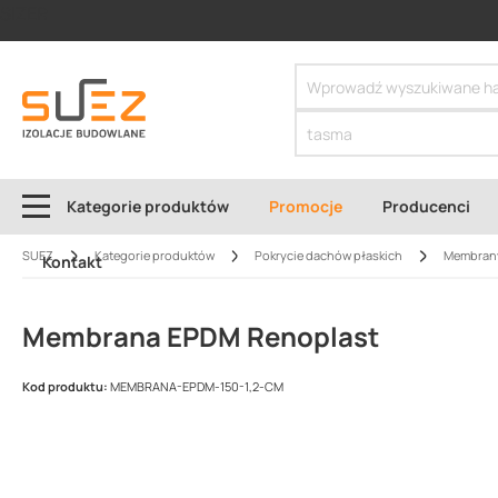
SIZER
Kategorie produktów
Promocje
Producenci
SUEZ
Kategorie produktów
Pokrycie dachów płaskich
Membran
Kontakt
Membrana EPDM Renoplast
Kod produktu:
MEMBRANA-EPDM-150-1,2-CM