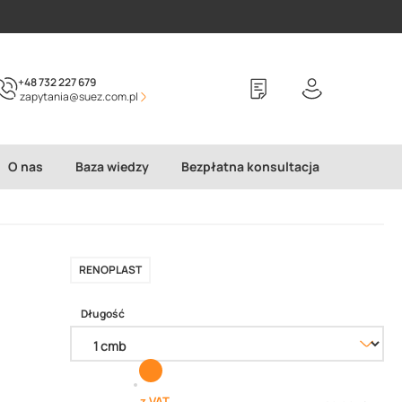
+48 732 227 679
zapytania@suez.com.pl
O nas
Baza wiedzy
Bezpłatna konsultacja
RENOPLAST
Długość
z VAT