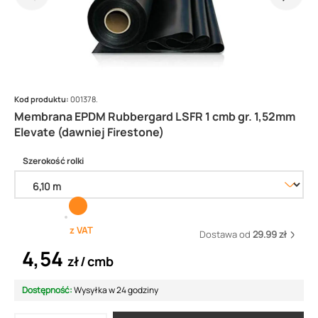
Kod produktu:
001378.
Membrana EPDM Rubbergard LSFR 1 cmb gr. 1,52mm
Elevate (dawniej Firestone)
Szerokość rolki
z VAT
Dostawa od
29.99 zł
4,54
zł
cmb
Dostępność:
Wysyłka w 24 godziny