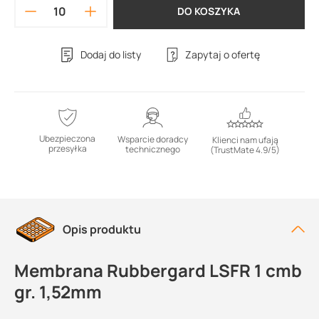
DO KOSZYKA
Dodaj do listy
Zapytaj o ofertę
Ubezpieczona
Wsparcie doradcy
Klienci nam ufają
przesyłka
technicznego
(TrustMate 4.9/5)
Opis produktu
Membrana Rubbergard LSFR 1 cmb
gr. 1,52mm