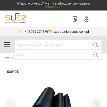
SIZER
Wilgoć w piwnicy? Mamy skuteczne rozwiązanie!
Zobacz >>>
+48 732 227 679
zapytania@suez.com.pl
Membrany dachowe
ELEVATE