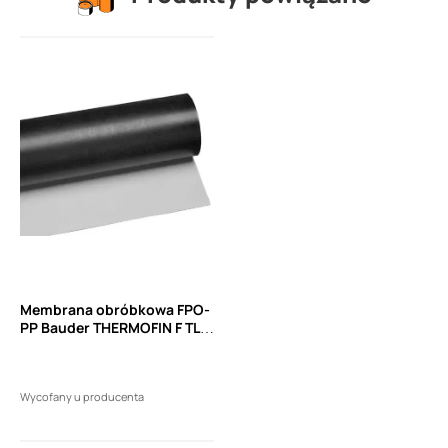
Membrana obróbkowa FPO-
PP Bauder THERMOFIN F TL
18 do kształtowania detali
Wycofany u producenta