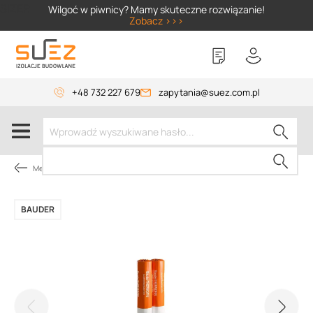
SIZER
Wilgoć w piwnicy? Mamy skuteczne rozwiązanie!
Zobacz >>>
+48 732 227 679
zapytania@suez.com.pl
Membrany dachowe
BAUDER