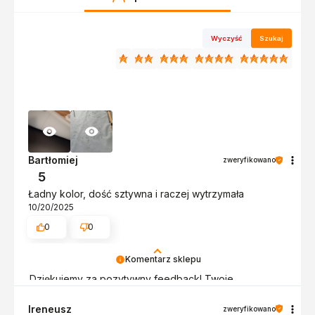
Wyczyść
Szukaj
Bartłomiej
zweryfikowano
5
Ładny kolor, dość sztywna i raczej wytrzymała
10/20/2025
0
0
Komentarz sklepu
Dziękujemy za pozytywny feedback! Twoje
zadowolenie jest dla nas największą nagrodą.
Zapraszamy ponownie! Pozdrawiamy, obsługa sklepu.
Ireneusz
zweryfikowano