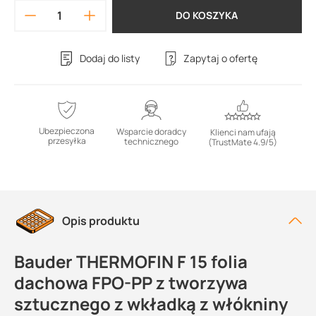
DO KOSZYKA
Dodaj do listy
Zapytaj o ofertę
Ubezpieczona
Wsparcie doradcy
Klienci nam ufają
przesyłka
technicznego
(TrustMate 4.9/5)
Opis produktu
Bauder THERMOFIN F 15 folia
dachowa FPO-PP z tworzywa
sztucznego z wkładką z włókniny