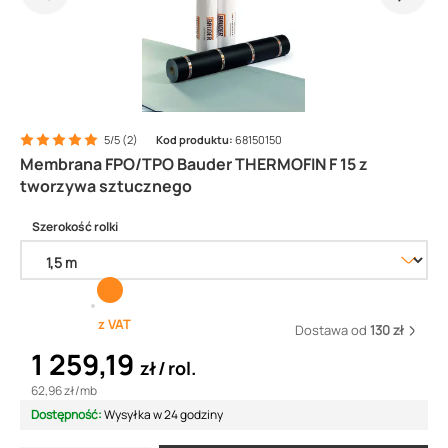
5/5 (2)
Kod produktu:
68150150
Membrana FPO/TPO Bauder THERMOFIN F 15 z
tworzywa sztucznego
Szerokość rolki
z VAT
Dostawa od
130 zł
1 259,19
zł
rol.
62,96 zł
/
mb
Dostępność:
Wysyłka w 24 godziny