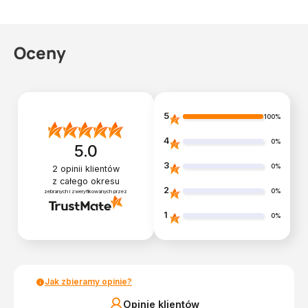
Oceny
5
100%
4
0%
5.0
3
0%
2
opinii klientów
z całego okresu
2
0%
zebranych i zweryfikowanych przez
1
0%
Jak zbieramy opinie?
Opinie klientów