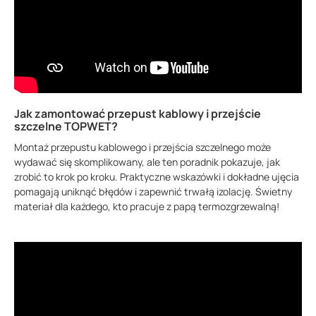
Jak zamontować przepust kablowy i przejście
szczelne TOPWET?
Montaż przepustu kablowego i przejścia szczelnego może
wydawać się skomplikowany, ale ten poradnik pokazuje, jak
zrobić to krok po kroku. Praktyczne wskazówki i dokładne ujęcia
pomagają uniknąć błędów i zapewnić trwałą izolację. Świetny
materiał dla każdego, kto pracuje z papą termozgrzewalną!