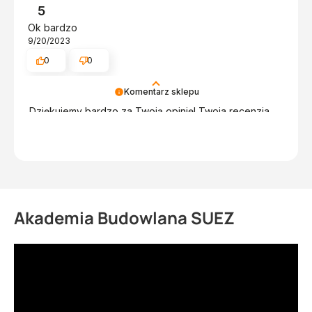
5
Ok bardzo
9/20/2023
0
0
Komentarz sklepu
Dziękujemy bardzo za Twoją opinię! Twoja recenzja
wiele dla nas znaczy - dzięki niej wiemy, że jesteśmy
na właściwym torze :) Z pozdrowieniami, obsługa
sklepu.
Akademia Budowlana SUEZ