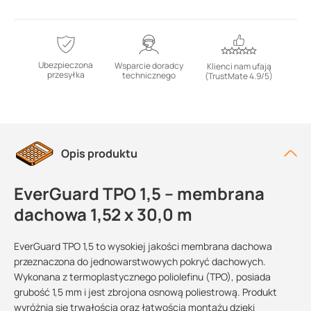
Ubezpieczona
Wsparcie doradcy
Klienci nam ufają
przesyłka
technicznego
(TrustMate 4.9/5)
Opis produktu
EverGuard TPO 1,5 – membrana
dachowa 1,52 x 30,0 m
EverGuard TPO 1,5 to wysokiej jakości membrana dachowa
przeznaczona do jednowarstwowych pokryć dachowych.
Wykonana z termoplastycznego poliolefinu (TPO), posiada
grubość 1,5 mm i jest zbrojona osnową poliestrową. Produkt
wyróżnia się trwałością oraz łatwością montażu dzięki