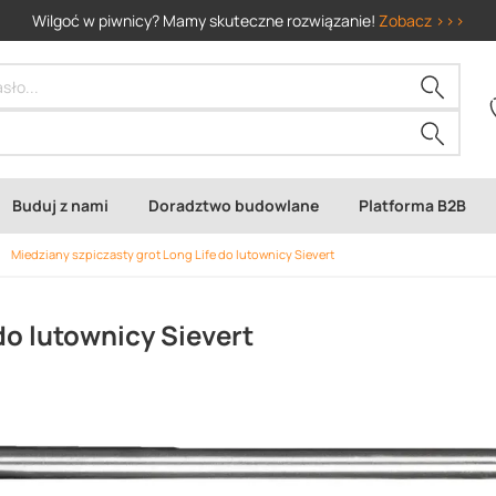
Wilgoć w piwnicy? Mamy skuteczne rozwiązanie!
Zobacz >>>
Buduj z nami
Doradztwo budowlane
Platforma B2B
Miedziany szpiczasty grot Long Life do lutownicy Sievert
do lutownicy Sievert