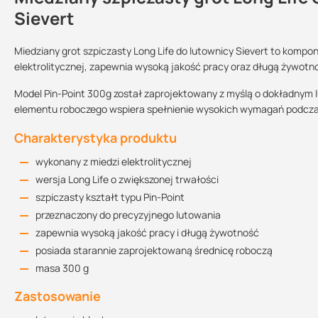
Sievert
Miedziany grot szpiczasty Long Life do lutownicy Sievert to komp
elektrolitycznej, zapewnia wysoką jakość pracy oraz długą żywotn
Sprzedajemy na:
Podlega zwrotowi?:
sztuki
tak
Model Pin-Point 300g został zaprojektowany z myślą o dokładnym 
elementu roboczego wspiera spełnienie wysokich wymagań podcza
Charakterystyka produktu
wykonany z miedzi elektrolitycznej
wersja Long Life o zwiększonej trwałości
szpiczasty kształt typu Pin-Point
przeznaczony do precyzyjnego lutowania
zapewnia wysoką jakość pracy i długą żywotność
posiada starannie zaprojektowaną średnicę roboczą
masa 300 g
Zastosowanie