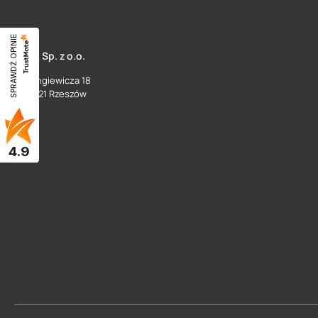
SPRAWDŹ OPINIE
SUEZ Sp. z o.o.
ul. Langiewicza 18
35 - 021 Rzeszów
4.9