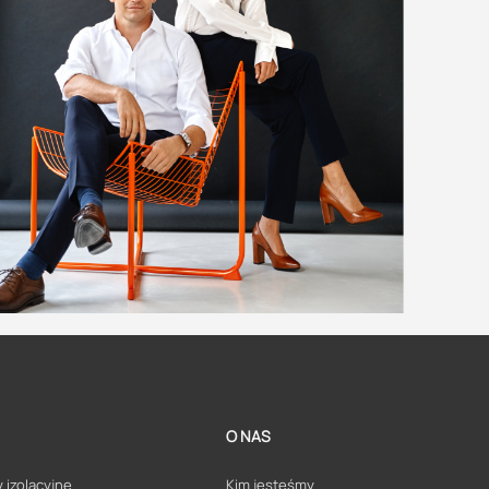
O NAS
 izolacyjne
Kim jesteśmy