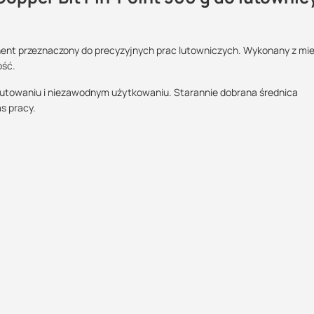
onent przeznaczony do precyzyjnych prac lutowniczych. Wykonany z mie
Maszy pytania lub wątpliwości?
ość.
Skontaktuj się z nami
lutowaniu i niezawodnym użytkowaniu. Starannie dobrana średnica
s pracy.
Kamil Świercz
Specjalista doradca
+48 732 227 614
07:00 - 15:00
kamil.swiercz@suez.com.pl