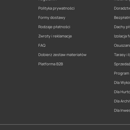
Polityka prywatności
Doradzt
Formy dostawy
Bezpłatn
Rodzaje płatności
Dachy pł
Zwroty i reklamacje
Izolacja
FAQ
Osuszani
Dobierz zestaw materiałów
Tarasy i 
Platforma B2B
Sprzeda
Program
Dla Wyk
Dla Hurt
Dla Archi
Dla Inwe