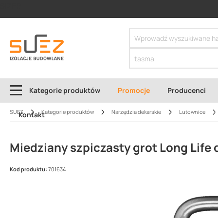
SIZER
Kategorie produktów
Promocje
Producenci
SUEZ
Kategorie produktów
Narzędzia dekarskie
Lutownice
Kontakt
Miedziany szpiczasty grot Long Life 
Kod produktu:
701634