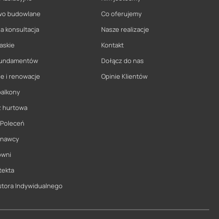
wo budowlane
Co oferujemy
a konsultacja
Nasze realizacje
askie
Kontakt
 fundamentów
Dołącz do nas
e i renowacje
Opinie Klientów
balkony
ż hurtowa
 Poleceń
onawcy
owni
tekta
stora Indywidualnego