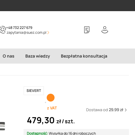
+48 732 227 679
zapytania@suez.com.pl
O nas
Baza wiedzy
Bezpłatna konsultacja
SIEVERT
z VAT
Dostawa od
29.99 zł
479,30
zł
szt.
Dostępność:
Wysyłka do 16 dni roboczych