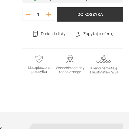
DO KOSZYKA
Dodaj do listy
Zapytaj o ofertę
Ubezpieczona
Wsparcie doradcy
Klienci nam ufają
przesyłka
technicznego
(TrustMate 4.9/5)
y