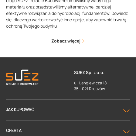
blogu SUEZ Izolacje Budowlane omówiliśmy wady tego
materiału oraz przedstawiliśmy alternatywne, bardziej
efektywne rozwiązania do hydroizolacji fundamentów. Dowiedz
się, dlaczego warto rozważyć inne opcje, aby zapewnić trwałą
ochronę Twojego budynku
Zobacz więcej
SUEZ Sp. z o.o.
ul. Langiewicza 18
35 - 021 Rzeszów
JAK KUPOWAĆ
OFERTA