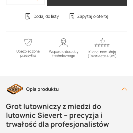
Dodaj do listy
Zapytaj o ofertę
Ubezpieczona
Wsparcie doradcy
Klienci nam ufają
przesyłka
technicznego
(TrustMate 4.9/5)
Opis produktu
Grot lutowniczy z miedzi do
lutownic Sievert – precyzja i
trwałość dla profesjonalistów