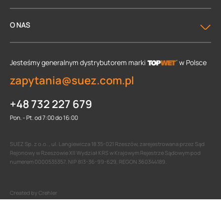
O NAS
Jesteśmy generalnym dystrybutorem
marki
w Polsce
zapytania@suez.com.pl
+48 732 227 679
Pon. - Pt. od 7:00 do 16:00
SUEZ Sp. z o.o. , ul. Langiewicza 18 35-021 Rzeszów, zarejestrowana przez Sąd
Rejonowy w Rzeszowie XII Wydział KRS w Krajowym Rejestrze Sądowym pod
numerem 0000535357, NIP 813-36-99-629, REGON 360344189.
Created by Crehler