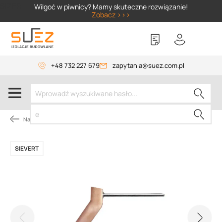
SIZER
Wilgoć w piwnicy? Mamy skuteczne rozwiązanie!
Zobacz >>>
+48 732 227 679
zapytania@suez.com.pl
Narzędzia dekarskie
SIEVERT