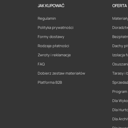
JAK KUPOWAĆ
OFERTA
Regulamin
Materiały
Polityka prywatności
Doradzt
Formy dostawy
Bezpłatn
Rodzaje płatności
Dachy pł
Zwroty i reklamacje
Izolacja
FAQ
Osuszani
Dobierz zestaw materiałów
Tarasy i 
Platforma B2B
Sprzeda
Program
Dla Wyk
Dla Hurt
Dla Archi