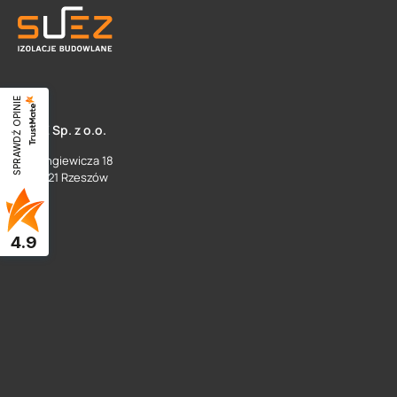
SPRAWDŹ OPINIE
SUEZ Sp. z o.o.
ul. Langiewicza 18
35 - 021 Rzeszów
4.9