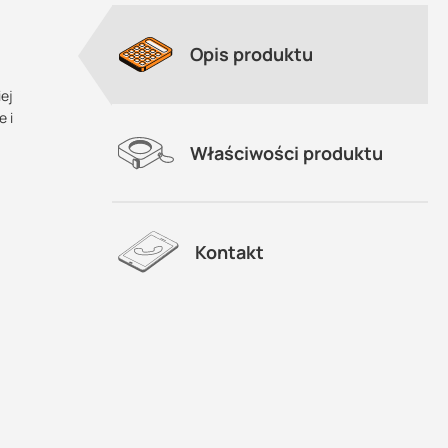
Opis produktu
iej
 i
Właściwości produktu
Kontakt