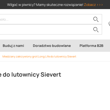
Wilgoć w piwnicy? Mamy skuteczne rozwiązanie!
Zobacz >>>
Buduj z nami
Doradztwo budowlane
Platforma B2B
Miedziany zakrzywiony grot Long Life do lutownicy Sievert
 do lutownicy Sievert