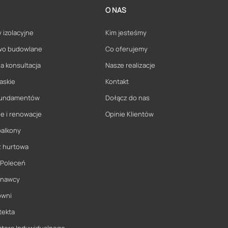
O NAS
 izolacyjne
Kim jesteśmy
wo budowlane
Co oferujemy
a konsultacja
Nasze realizacje
askie
Kontakt
 fundamentów
Dołącz do nas
e i renowacje
Opinie Klientów
balkony
ż hurtowa
 Poleceń
onawcy
owni
tekta