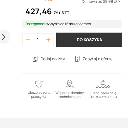
Dostawa od
29.99 zł
427,46
zł
szt.
Dostępność:
Wysyłka do 16 dni roboczych
DO KOSZYKA
Dodaj do listy
Zapytaj o ofertę
Ubezpieczona
Wsparcie doradcy
Klienci nam ufają
przesyłka
technicznego
(TrustMate 4.9/5)