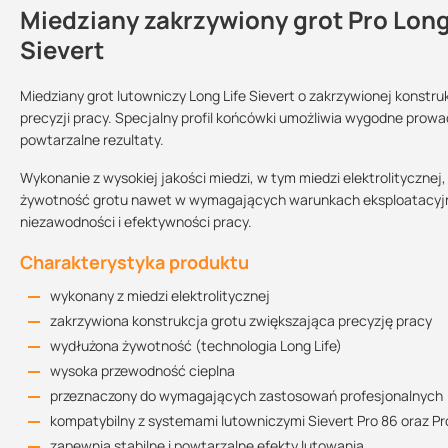
Miedziany zakrzywiony grot Pro Long
Kontakt
Sievert
Miedziany grot lutowniczy Long Life Sievert o zakrzywionej konstru
precyzji pracy. Specjalny profil końcówki umożliwia wygodne prow
Sprzedajemy na:
Podlega zwrotowi?:
powtarzalne rezultaty.
sztuki
tak
Wykonanie z wysokiej jakości miedzi, w tym miedzi elektrolityczne
żywotność grotu nawet w wymagających warunkach eksploatacyjnych
niezawodności i efektywności pracy.
Charakterystyka produktu
wykonany z miedzi elektrolitycznej
zakrzywiona konstrukcja grotu zwiększająca precyzję pracy
wydłużona żywotność (technologia Long Life)
wysoka przewodność cieplna
przeznaczony do wymagających zastosowań profesjonalnych
kompatybilny z systemami lutowniczymi Sievert Pro 86 oraz Pr
zapewnia stabilne i powtarzalne efekty lutowania