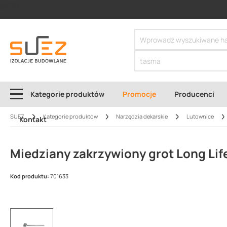
SIZER
Kategorie produktów
Promocje
Producenci
SUEZ
Kategorie produktów
Narzędzia dekarskie
Lutownice
Kontakt
Miedziany zakrzywiony grot Long Life
Kod produktu:
701633