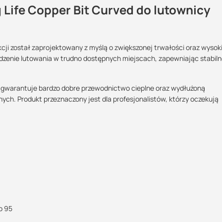
 Life Copper Bit Curved do lutownicy
kcji został zaprojektowany z myślą o zwiększonej trwałości oraz wysok
Maszy pytania lub wątpliwości?
adzenie lutowania w trudno dostępnych miejscach, zapewniając stabilne
Skontaktuj się z nami
j, gwarantuje bardzo dobre przewodnictwo cieplne oraz wydłużoną
Kamil Świercz
. Produkt przeznaczony jest dla profesjonalistów, którzy oczekują
Specjalista doradca
+48 732 227 614
07:00 - 15:00
kamil.swiercz@suez.com.pl
o 95