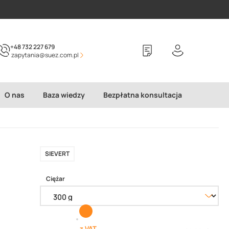
+48 732 227 679
zapytania@suez.com.pl
O nas
Baza wiedzy
Bezpłatna konsultacja
SIEVERT
Ciężar
z VAT