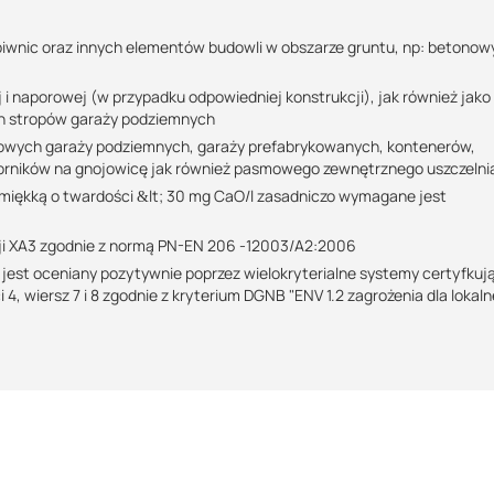
piwnic oraz innych elementów budowli w obszarze gruntu, np: betonow
 były matowo-wilgotne.
 i naporowej (w przypadku odpowiedniej konstrukcji), jak również jako
ch stropów garaży podziemnych
54046825)
nowych garaży podziemnych, garaży prefabrykowanych, kontenerów,
biorników na gnojowicę jak również pasmowego zewnętrznego uszczelni
46948)
 miękką o twardości &lt; 30 mg CaO/l zasadniczo wymagane jest
cji XA3 zgodnie z normą PN-EN 206 -12003/A2:2006
 jest oceniany pozytywnie poprzez wielokryterialne systemy certyfkuj
, wiersz 7 i 8 zgodnie z kryterium DGNB "ENV 1.2 zagrożenia dla lokal