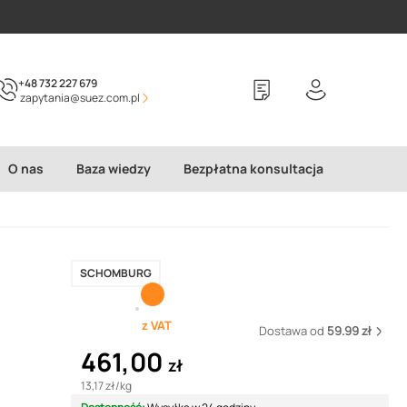
+48 732 227 679
zapytania@suez.com.pl
O nas
Baza wiedzy
Bezpłatna konsultacja
SCHOMBURG
z VAT
Dostawa od
59.99 zł
461,00
zł
13,17 zł
/
kg