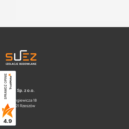
SPRAWDŹ OPINIE
SUEZ Sp. z o.o.
ul. Langiewicza 18
35 - 021 Rzeszów
4.9