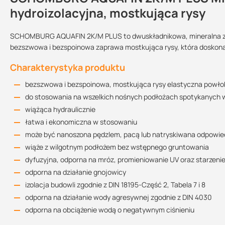
hydroizolacyjna, mostkująca rysy
SCHOMBURG AQUAFIN 2K/M PLUS to dwuskładnikowa, mineralna zap
Instrukcja techniczna
bezszwowa i bezspoinowa zaprawa mostkująca rysy, która doskon
Przechowywanie:
Sprzedajemy na:
Wielkość
427.49 KB
opakowania:
w suchym i chłodnym
Charakterystyka produktu
miejscu, chronić
przed mrozem
opakowania
35 kg
bezszwowa i bezspoinowa, mostkująca rysy elastyczna powłok
Deklaracja Właściwości Użytkowych 2
do stosowania na wszelkich nośnych podłożach spotykanych
407.04 KB
Zużycie
wiążąca hydraulicznie
łatwa i ekonomiczna w stosowaniu
wilgoć gruntowa / woda opadowa niezalegająca: co najmniej 3,
może być nanoszona pędzlem, pacą lub natryskiwana odpowi
woda bezciśnieniowa: co najmniej 3,5 kg / m² ok. 2 mm
Deklaracja Właściwości Użytkowych 1
wiąże z wilgotnym podłożem bez wstępnego gruntowania
woda opadowa zalegająca/woda naporowa: co najmniej 5,3 kg
522.03 KB
dyfuzyjna, odporna na mróz, promieniowanie UV oraz starzeni
uszczelnienia zgodnie z DIN 18195, część 7
odporna na działanie gnojowicy
bez wyłożeń ceramicznych: co najmniej 3,5 kg/m² ok. 2 
izolacja budowli zgodnie z DIN 18195-Część 2, Tabela 7 i 8
w zespoleniu z okładzinami z płytek ceramicznych i płyt: 
odporna na działanie wody agresywnej zgodnie z DIN 4030
Zużycie materiału przy nierównych podłożach nie jest uwzględnian
odporna na obciążenie wodą o negatywnym ciśnieniu