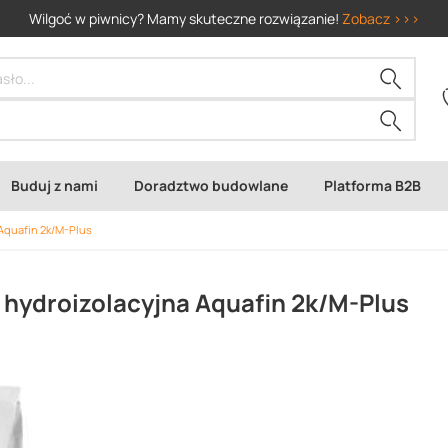
Wilgoć w piwnicy? Mamy skuteczne rozwiązanie!
Zobacz >>>
Buduj z nami
Doradztwo budowlane
Platforma B2B
Aquafin 2k/M-Plus
hydroizolacyjna Aquafin 2k/M-Plus