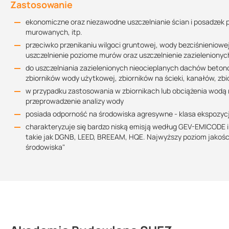
Zastosowanie
Uwagi dotyczące montażu
ekonomiczne oraz niezawodne uszczelnianie ścian i posadzek 
Podłoża należy zwilżyć tak, aby powierzchnie podczas nanoszenia
murowanych, itp.
przeciwko przenikaniu wilgoci gruntowej, wody bezciśnieniowej
Opakowanie
uszczelnienie poziome murów oraz uszczelnienie zazieleniony
składnik A - komponent proszkowy 25 kg (worek, ean: 40358
do uszczelniania zazielenionych nieocieplanych dachów beto
zbiorników wody użytkowej, zbiorników na ścieki, kanałów, z
składnik B - komponent płynny 10 kg (wiadro, ean: 40358540
w przypadku zastosowania w zbiornikach lub obciążenia wodą
przeprowadzenie analizy wody
posiada odporność na środowiska agresywne - klasa ekspozy
charakteryzuje się bardzo niską emisją według GEV-EMICODE i
takie jak DGNB, LEED, BREEAM, HQE. Najwyższy poziom jakości 4
środowiska"