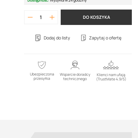
Dostępność:
Wysyłka w 24 godziny
DO KOSZYKA
Dodaj do listy
Zapytaj o ofertę
Ubezpieczona
Wsparcie doradcy
Klienci nam ufają
przesyłka
technicznego
(TrustMate 4.9/5)