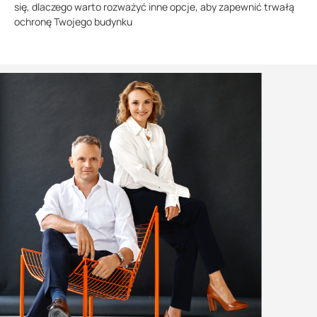
się, dlaczego warto rozważyć inne opcje, aby zapewnić trwałą
ochronę Twojego budynku