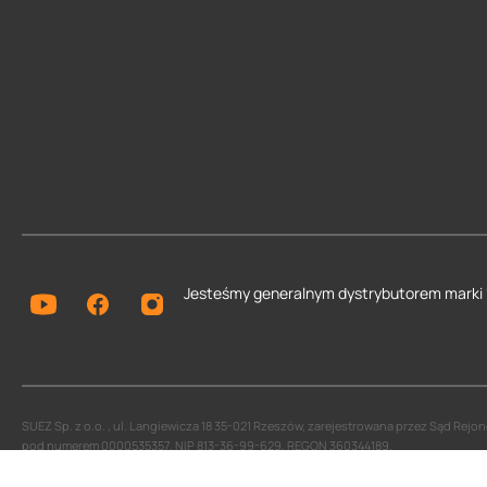
Jesteśmy generalnym dystrybutorem
marki
SUEZ Sp. z o.o. , ul. Langiewicza 18 35-021 Rzeszów, zarejestrowana przez Sąd Re
pod numerem 0000535357, NIP 813-36-99-629, REGON 360344189.