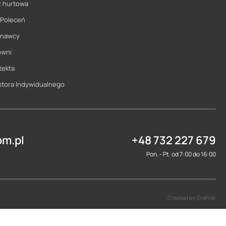
ż hurtowa
 Poleceń
onawcy
owni
tekta
stora Indywidualnego
m.pl
+48 732 227 679
Pon. - Pt. od 7:00 do 16:00
Created by Crehler