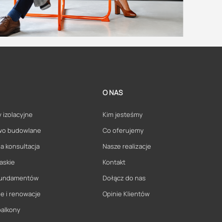
O NAS
 izolacyjne
Kim jesteśmy
wo budowlane
Co oferujemy
a konsultacja
Nasze realizacje
askie
Kontakt
 fundamentów
Dołącz do nas
e i renowacje
Opinie Klientów
balkony