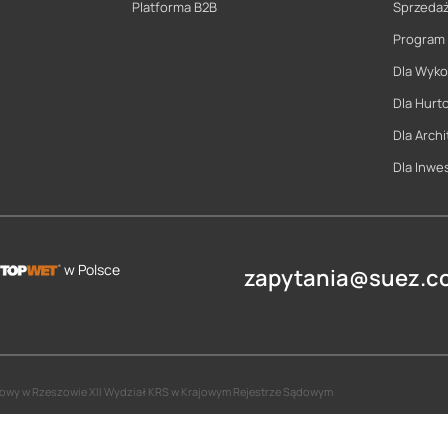
Platforma B2B
Sprzeda
Program
Dla Wyk
Dla Hurt
Dla Archi
Dla Inwe
w Polsce
zapytania@suez.co
jonowy w Rzeszowie XII Wydział KRS w Krajowym Rejestrze Sądowym