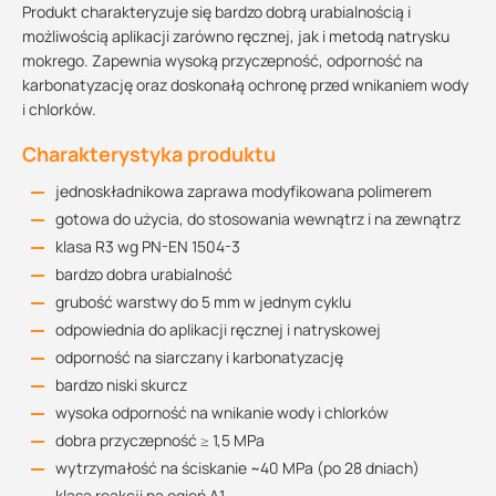
Produkt charakteryzuje się bardzo dobrą urabialnością i
możliwością aplikacji zarówno ręcznej, jak i metodą natrysku
mokrego. Zapewnia wysoką przyczepność, odporność na
karbonatyzację oraz doskonałą ochronę przed wnikaniem wody
i chlorków.
Charakterystyka produktu
jednoskładnikowa zaprawa modyfikowana polimerem
gotowa do użycia, do stosowania wewnątrz i na zewnątrz
klasa R3 wg PN-EN 1504-3
bardzo dobra urabialność
grubość warstwy do 5 mm w jednym cyklu
odpowiednia do aplikacji ręcznej i natryskowej
odporność na siarczany i karbonatyzację
bardzo niski skurcz
wysoka odporność na wnikanie wody i chlorków
dobra przyczepność ≥ 1,5 MPa
wytrzymałość na ściskanie ~40 MPa (po 28 dniach)
klasa reakcji na ogień A1