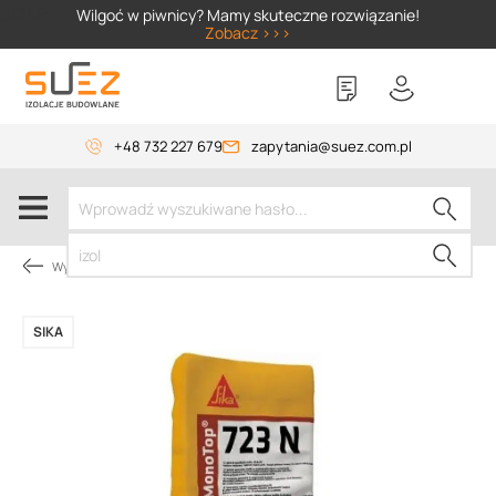
SIZER
Wilgoć w piwnicy? Mamy skuteczne rozwiązanie!
Zobacz >>>
+48 732 227 679
zapytania@suez.com.pl
Wylewki, materiały do betonu
SIKA