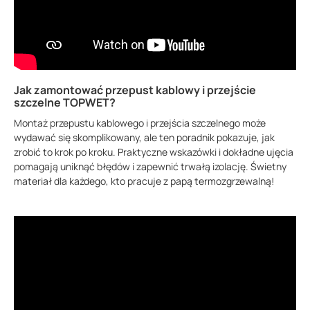
Jak zamontować przepust kablowy i przejście
szczelne TOPWET?
Montaż przepustu kablowego i przejścia szczelnego może
wydawać się skomplikowany, ale ten poradnik pokazuje, jak
zrobić to krok po kroku. Praktyczne wskazówki i dokładne ujęcia
pomagają uniknąć błędów i zapewnić trwałą izolację. Świetny
materiał dla każdego, kto pracuje z papą termozgrzewalną!