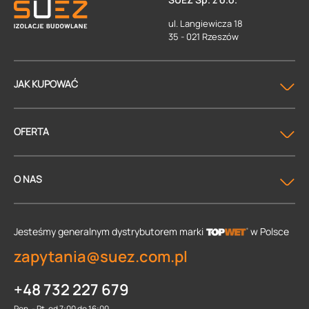
ul. Langiewicza 18
35 - 021 Rzeszów
JAK KUPOWAĆ
OFERTA
O NAS
Jesteśmy generalnym dystrybutorem
marki
w Polsce
zapytania@suez.com.pl
+48 732 227 679
Pon. - Pt. od 7:00 do 16:00