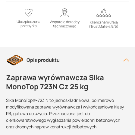
Ubezpieczona
Wsparcie doradcy
Klienci nam ufają
przesyłka
technicznego
(TrustMate 4.9/5)
Opis produktu
Zaprawa wyrównawcza Sika
MonoTop 723N Cz 25 kg
Sika MonoTop®-723 N to jednoskładnikowa, polimerowo
modyfikowana zaprawa wyrównawcza i wykończeniowa klasy
R3, gotowa do użycia. Przeznaczona jest do
cienkowarstwowego wygładzania powierzchni betonowych
oraz drobnych napraw konstrukcji żelbetowych.