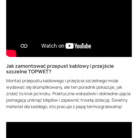
Jak zamontować przepust kablowy i przejście
szczelne TOPWET?
Montaż przepustu kablowego i przejścia szczelnego może
wydawać się skomplikowany, ale ten poradnik pokazuje, jak
zrobić to krok po kroku. Praktyczne wskazówki i dokładne ujęcia
pomagają uniknąć błędów i zapewnić trwałą izolację. Świetny
materiał dla każdego, kto pracuje z papą termozgrzewalną!