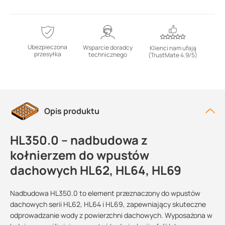
Ubezpieczona
Wsparcie doradcy
Klienci nam ufają
przesyłka
technicznego
(TrustMate 4.9/5)
Opis produktu
HL350.0 – nadbudowa z
kołnierzem do wpustów
dachowych HL62, HL64, HL69
Nadbudowa HL350.0 to element przeznaczony do wpustów
dachowych serii HL62, HL64 i HL69, zapewniający skuteczne
odprowadzanie wody z powierzchni dachowych. Wyposażona w