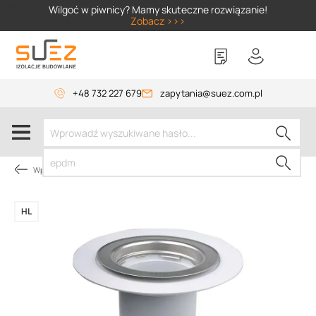
SIZER
Wilgoć w piwnicy? Mamy skuteczne rozwiązanie!
Zobacz >>>
+48 732 227 679
zapytania@suez.com.pl
Wpusty i akcesoria
HL