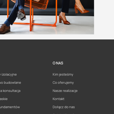
O NAS
 izolacyjne
Kim jesteśmy
wo budowlane
Co oferujemy
a konsultacja
Nasze realizacje
askie
Kontakt
 fundamentów
Dołącz do nas