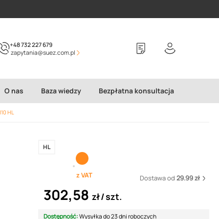
+48 732 227 679
zapytania@suez.com.pl
O nas
Baza wiedzy
Bezpłatna konsultacja
10 HL
HL
z VAT
Dostawa od
29.99 zł
302,58
zł
szt.
Dostępność:
Wysyłka do 23 dni roboczych