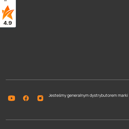
4.9
Jesteśmy generalnym dystrybutorem
marki