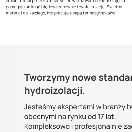
zrobić to krok po kroku. Praktyczne wskazówki i dokładne ujęcia
pomagają uniknąć błędów i zapewnić trwałą izolację. Świetny
materiał dla każdego, kto pracuje z papą termozgrzewalną!