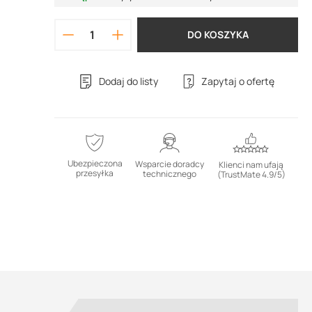
DO KOSZYKA
Dodaj do listy
Zapytaj o ofertę
Ubezpieczona
Wsparcie doradcy
Klienci nam ufają
przesyłka
technicznego
(TrustMate 4.9/5)