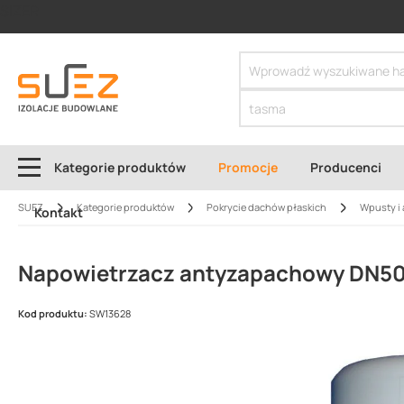
SIZER
Kategorie produktów
Promocje
Producenci
SUEZ
Kategorie produktów
Pokrycie dachów płaskich
Wpusty i 
Kontakt
Napowietrzacz antyzapachowy DN50
Kod produktu:
SW13628