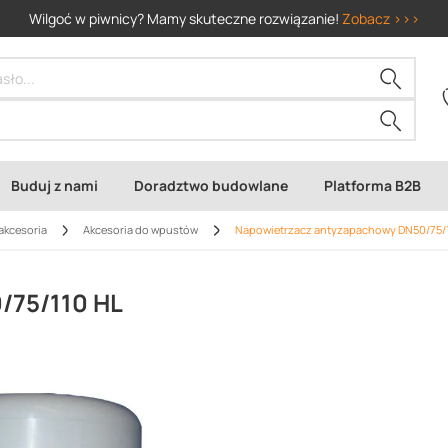
Wilgoć w piwnicy? Mamy skuteczne rozwiązanie!
Zobacz >>>
Buduj z nami
Doradztwo budowlane
Platforma B2B
akcesoria
Akcesoria do wpustów
Napowietrzacz antyzapachowy DN50/75/1
/75/110 HL