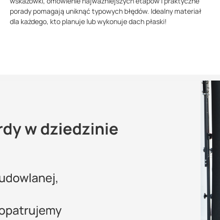
wskazówki, omówienie najważniejszych etapów i praktyczne
porady pomagają uniknąć typowych błędów. Idealny materiał
dla każdego, kto planuje lub wykonuje dach płaski!