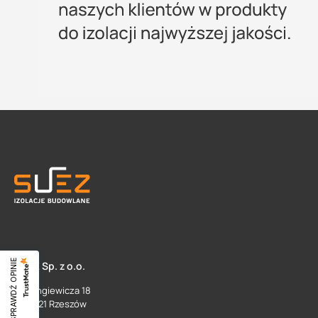
SPRAWDŹ OPINIE
SUEZ Sp. z o.o.
ul. Langiewicza 18
35 - 021 Rzeszów