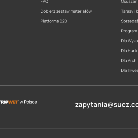
FAQ
Osuszani
Dobierz zestaw materiałów
Tarasy i 
Platforma B2B
Sprzeda
Program
Dla Wyk
Dla Hurt
Dla Archi
Dla Inwe
w Polsce
zapytania@suez.co