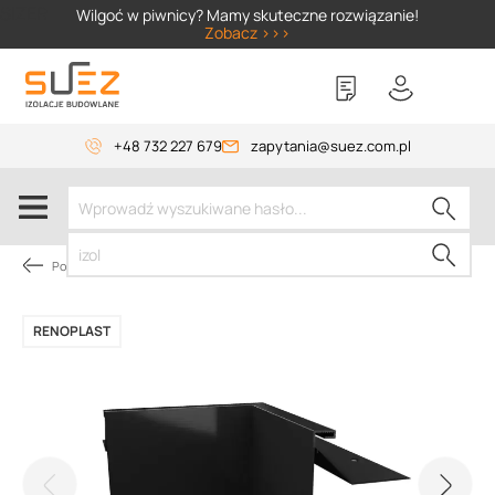
SIZER
Wilgoć w piwnicy? Mamy skuteczne rozwiązanie!
Zobacz >>>
+48 732 227 679
zapytania@suez.com.pl
Pokrycie dachów płaskich
RENOPLAST