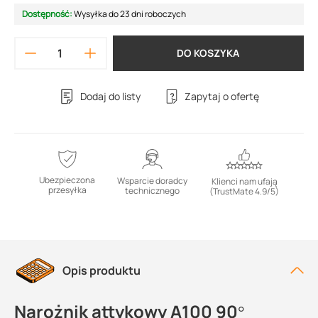
Dostępność:
Wysyłka do 23 dni roboczych
DO KOSZYKA
Dodaj do listy
Zapytaj o ofertę
Ubezpieczona
Wsparcie doradcy
Klienci nam ufają
przesyłka
technicznego
(TrustMate 4.9/5)
Opis produktu
Narożnik attykowy A100 90°