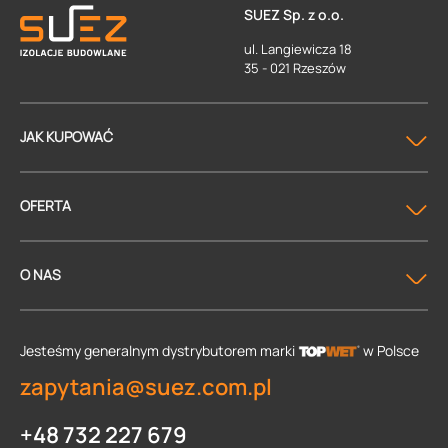
SUEZ Sp. z o.o.
ul. Langiewicza 18
35 - 021 Rzeszów
JAK KUPOWAĆ
OFERTA
O NAS
Jesteśmy generalnym dystrybutorem
marki
w Polsce
zapytania@suez.com.pl
+48 732 227 679