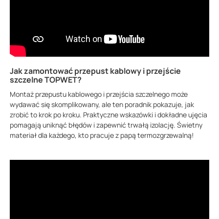
Jak zamontować przepust kablowy i przejście
szczelne TOPWET?
Montaż przepustu kablowego i przejścia szczelnego może
wydawać się skomplikowany, ale ten poradnik pokazuje, jak
zrobić to krok po kroku. Praktyczne wskazówki i dokładne ujęcia
pomagają uniknąć błędów i zapewnić trwałą izolację. Świetny
materiał dla każdego, kto pracuje z papą termozgrzewalną!