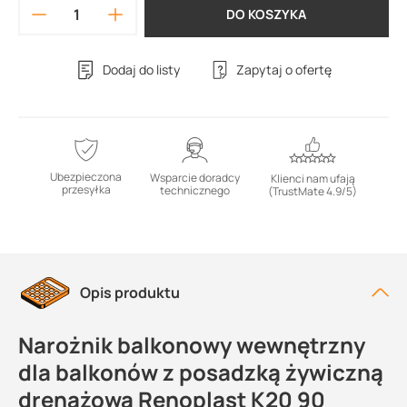
DO KOSZYKA
Dodaj do listy
Zapytaj o ofertę
Ubezpieczona
Wsparcie doradcy
Klienci nam ufają
przesyłka
technicznego
(TrustMate 4.9/5)
Opis produktu
Narożnik balkonowy wewnętrzny
dla balkonów z posadzką żywiczną
drenażową Renoplast K20 90