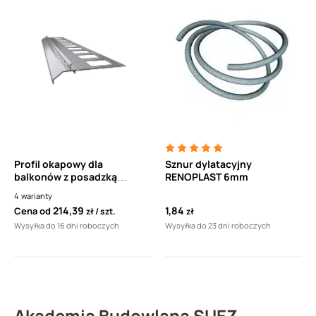
Profil okapowy dla
Sznur dylatacyjny
balkonów z posadzką
RENOPLAST 6mm
żywiczną drenażową
4
warianty
RENOPLAST K20 (1 sztuka - 2
214,39
1,84
Cena od
zł
szt.
zł
mb)
Wysyłka do 16 dni roboczych
Wysyłka do 23 dni roboczych
Akademia Budowlana SUEZ