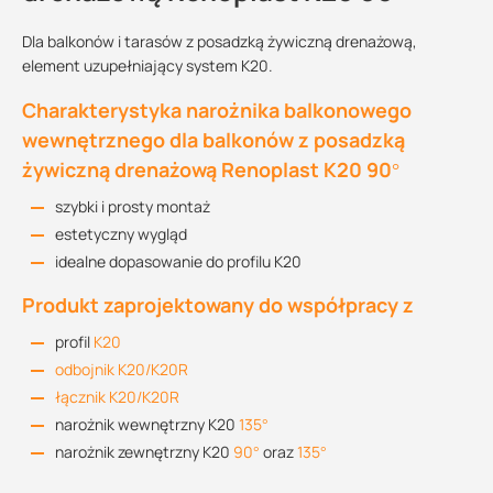
Dla balkonów i tarasów z posadzką żywiczną drenażową,
element uzupełniający system K20.
Charakterystyka narożnika balkonowego
wewnętrznego dla balkonów z posadzką
żywiczną drenażową Renoplast K20 90°
szybki i prosty montaż
estetyczny wygląd
idealne dopasowanie do profilu K20
Produkt zaprojektowany do współpracy z
profil
K20
odbojnik K20/K20R
łącznik K20/K20R
narożnik wewnętrzny K20
135°
narożnik zewnętrzny K20
90°
oraz
135°