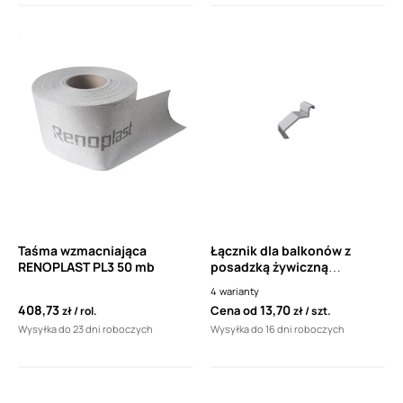
Taśma wzmacniająca
Łącznik dla balkonów z
RENOPLAST PL3 50 mb
posadzką żywiczną
drenażową Renoplat
4
warianty
K20/K20R
408,73
13,70
Cena od
zł
rol.
zł
szt.
Wysyłka do 23 dni roboczych
Wysyłka do 16 dni roboczych