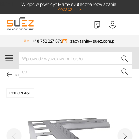
SIZER
Wilgoć w piwnicy? Mamy skuteczne rozwiązanie!
Zobacz >>>
+48 732 227 679
zapytania@suez.com.pl
Tarasy i balkony
RENOPLAST