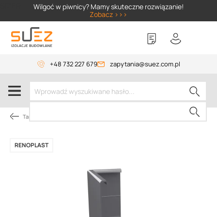
SIZER
Wilgoć w piwnicy? Mamy skuteczne rozwiązanie!
Zobacz >>>
+48 732 227 679
zapytania@suez.com.pl
Tarasy i balkony wentylowane
RENOPLAST