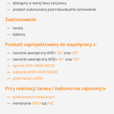
dostępny w wersji lewy lub prawy
produkt wykonywany pod indywidualne zamówienie
Zastosowanie
tarasy
balkony
Produkt zaprojektowany do współpracy z:
narożnik zewnętrzny W35+
90°
oraz
135°
narożnik wewnętrzny W35+
90°
oraz
135°
łącznik W35+/W20/W20R
odbojniki W35+/W20/W20R
profil łukowy W35+
Przy realizacji tarasu / balkonu nie zapomnij o:
podstawkach tarasowych
membranie
EPDM
lub
PVC