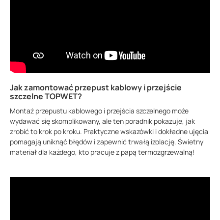
Jak zamontować przepust kablowy i przejście
szczelne TOPWET?
Montaż przepustu kablowego i przejścia szczelnego może
wydawać się skomplikowany, ale ten poradnik pokazuje, jak
zrobić to krok po kroku. Praktyczne wskazówki i dokładne ujęcia
pomagają uniknąć błędów i zapewnić trwałą izolację. Świetny
materiał dla każdego, kto pracuje z papą termozgrzewalną!