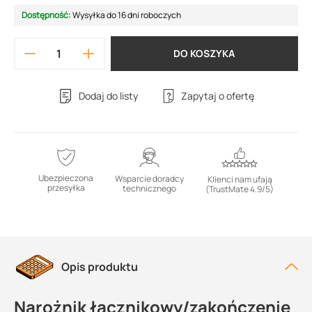
Dostępność:
Wysyłka do 16 dni roboczych
DO KOSZYKA
Dodaj do listy
Zapytaj o ofertę
Ubezpieczona
Wsparcie doradcy
Klienci nam ufają
przesyłka
technicznego
(TrustMate 4.9/5)
Opis produktu
Narożnik łącznikowy/zakończenie