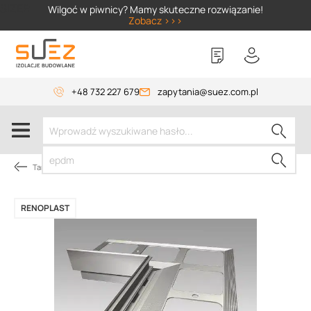
SIZER
Wilgoć w piwnicy? Mamy skuteczne rozwiązanie!
Zobacz >>>
+48 732 227 679
zapytania@suez.com.pl
Tarasy i balkony pod płytki
RENOPLAST