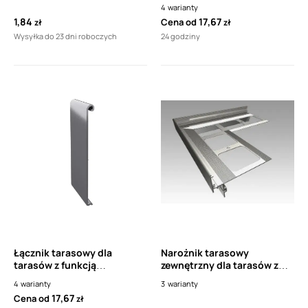
drenażową Renoplast L60 (1
4
warianty
sztuka)
1,84
17,67
Cena od
zł
zł
Wysyłka do 23 dni roboczych
24 godziny
Łącznik tarasowy dla
Narożnik tarasowy
tarasów z funkcją
zewnętrzny dla tarasów z
drenażową Renoplast L60 (1
funkcją drenażową
4
warianty
3
warianty
sztuka)
RENOPLAST Nz 60/90 (1
17,67
Cena od
zł
sztuka)