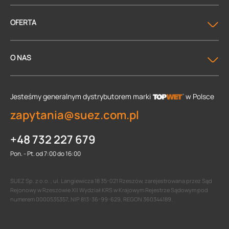
OFERTA
O NAS
Jesteśmy generalnym dystrybutorem
marki
w Polsce
zapytania@suez.com.pl
+48 732 227 679
Pon. - Pt. od 7:00 do 16:00
SUEZ Sp. z o.o. , ul. Langiewicza 18 35-021 Rzeszów, zarejestrowana przez Sąd
Rejonowy w Rzeszowie XII Wydział KRS w Krajowym Rejestrze Sądowym pod
numerem 0000535357, NIP 813-36-99-629, REGON 360344189.