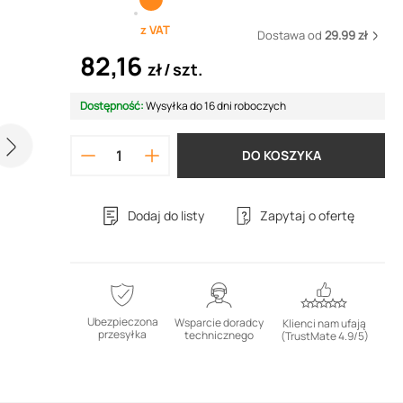
z VAT
Dostawa od
29.99 zł
82,16
zł
szt.
Dostępność:
Wysyłka do 16 dni roboczych
DO KOSZYKA
Dodaj do listy
Zapytaj o ofertę
Ubezpieczona
Wsparcie doradcy
Klienci nam ufają
przesyłka
technicznego
(TrustMate 4.9/5)