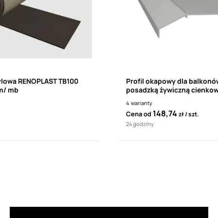
ylowa RENOPLAST TB100
Profil okapowy dla balkonó
m/ mb
posadzką żywiczną cienko
RENOPLAST K10 (1 sztuka- 
4
warianty
148,74
Cena od
zł
szt.
24 godziny