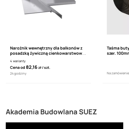
Narożnik wewnętrzny dla balkonów z
Taśma but
posadzką żywiczną cienkowarstwową
szer. 100m
Renoplast K10 90°
4
warianty
82,16
Cena od
zł
szt.
Na zamówienie
24 godziny
Akademia Budowlana SUEZ