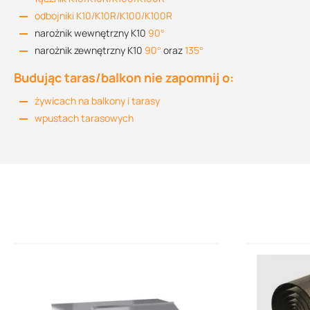
odbojniki K10/K10R/K100/K100R
narożnik wewnętrzny K10
90°
narożnik zewnętrzny K10
90°
oraz
135°
Budując taras/balkon nie zapomnij o:
żywicach na balkony i tarasy
wpustach tarasowych