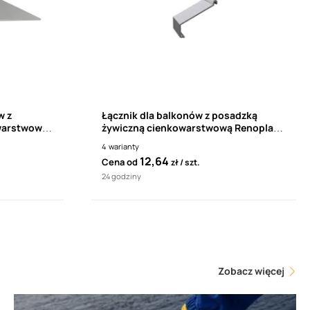
w z
Łącznik dla balkonów z posadzką
warstwową
żywiczną cienkowarstwową Renoplast
2mb)
L10 do profili
4
warianty
LK10/LK100/LK10R/LK100R
12,64
Cena od
zł
szt.
24 godziny
Zobacz więcej