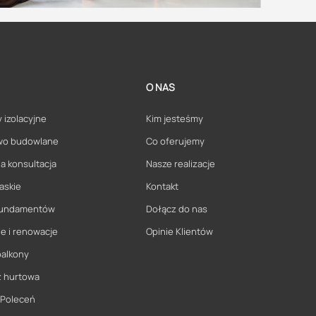
O NAS
 izolacyjne
Kim jesteśmy
wo budowlane
Co oferujemy
a konsultacja
Nasze realizacje
askie
Kontakt
 fundamentów
Dołącz do nas
e i renowacje
Opinie Klientów
balkony
ż hurtowa
 Poleceń