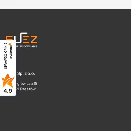
SPRAWDŹ OPINIE
SUEZ Sp. z o.o.
ul. Langiewicza 18
35 - 021 Rzeszów
4.9