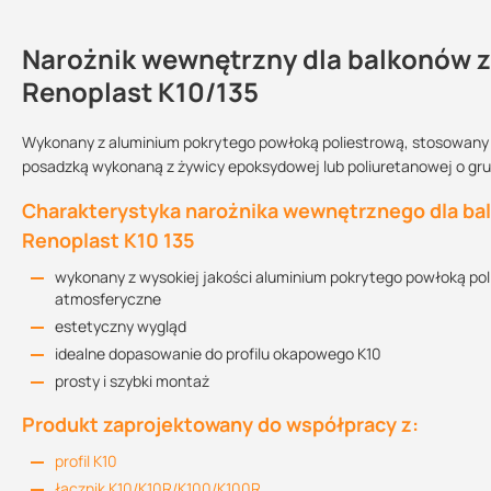
Narożnik wewnętrzny dla balkonów 
Dlaczego warto wybrać narożnik wew
Kontakt
Renoplast K10/135
żywiczną cienkowarstwową RENOPL
stosowany z izolacja z zaprawy uszczelniającej lub żywicy ep
Wykonany z aluminium pokrytego powłoką poliestrową, stosowany w
Informacja techniczna
posadzką wykonaną z żywicy epoksydowej lub poliuretanowej o gr
Sprzedajemy na:
Podlega zwrotowi?:
budowa profilu umożliwia jego szczelne połączenie z izolacją 
2.12 MB
sztuki
tak
montaż profili należy wykonywać w warunkach odpowiednich dl
Charakterystyka narożnika wewnętrznego dla b
tych materiałów
Renoplast K10 135
wzdłuż krawędzi tarasu, na szerokości montowanego profilu (
Instrukcja montażu
montażu profilu, jego powierzchnia licowała się z płaszczyzną
wykonany z wysokiej jakości aluminium pokrytego powłoką pol
1.33 MB
kupując ten produkt w Suez otrzymujesz profesjonalną obsług
atmosferyczne
estetyczny wygląd
idealne dopasowanie do profilu okapowego K10
K10 Deklaracja Właściwości Użytkowych
prosty i szybki montaż
3.32 MB
Produkt zaprojektowany do współpracy z:
profil K10
łącznik K10/K10R/K100/K100R