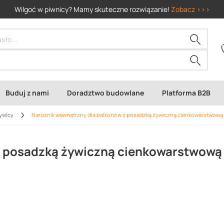
Wilgoć w piwnicy? Mamy skuteczne rozwiązanie!
Zobacz >>>
Buduj z nami
Doradztwo budowlane
Platforma B2B
żywicy
Narożnik wewnętrzny dla balkonów z posadzką żywiczną cienkowarstwową 
z posadzką żywiczną cienkowarstwową