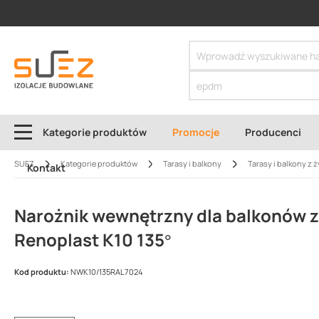
SIZER
Kategorie produktów
Promocje
Producenci
SUEZ
Kategorie produktów
Tarasy i balkony
Tarasy i balkony z 
Kontakt
Narożnik wewnętrzny dla balkonów 
Renoplast K10 135°
Kod produktu:
NWK10/135RAL7024