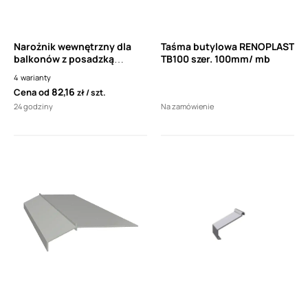
Narożnik wewnętrzny dla
Taśma butylowa RENOPLAST
balkonów z posadzką
TB100 szer. 100mm/ mb
żywiczną cienkowarstwową
4
warianty
Renoplast K10 90°
82,16
Cena od
zł
szt.
24 godziny
Na zamówienie