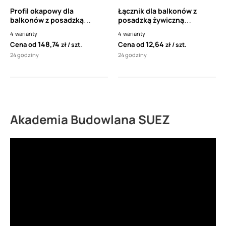
Profil okapowy dla
Łącznik dla balkonów z
balkonów z posadzką
posadzką żywiczną
żywiczną cienkowarstwową
cienkowarstwową
4
warianty
4
warianty
RENOPLAST K10 (1 sztuka-
Renoplast L10 do profili
148,74
12,64
Cena od
Cena od
zł
szt.
zł
szt.
2mb)
LK10/LK100/LK10R/LK100R
24 godziny
24 godziny
Akademia Budowlana SUEZ