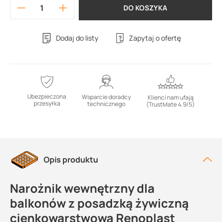
DO KOSZYKA
Dodaj do listy
Zapytaj o ofertę
Ubezpieczona
Wsparcie doradcy
Klienci nam ufają
przesyłka
technicznego
(TrustMate 4.9/5)
Opis produktu
Narożnik wewnętrzny dla
balkonów z posadzką żywiczną
cienkowarstwową Renoplast