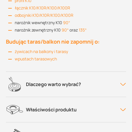
profil K10
łącznik K10/K10R/K100/K100R
odbojniki K10/K10R/K100/K100R
narożnik wewnętrzny K10
90°
narożnik zewnętrzny K10
90°
oraz
135°
Budując taras/balkon nie zapomnij o:
żywicach na balkony i tarasy
wpustach tarasowych
Dlaczego warto wybrać?
Właściwości produktu