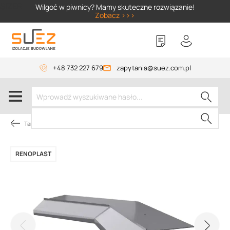
SIZER
Wilgoć w piwnicy? Mamy skuteczne rozwiązanie!
Zobacz >>>
+48 732 227 679
zapytania@suez.com.pl
Tarasy i balkony
RENOPLAST