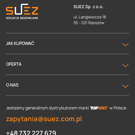
SUEZ Sp. z o.o.
ul. Langiewicza 18
35 - 021 Rzeszów
JAK KUPOWAĆ
OFERTA
O NAS
Jesteśmy generalnym dystrybutorem
marki
w Polsce
zapytania@suez.com.pl
+48 732 227 679