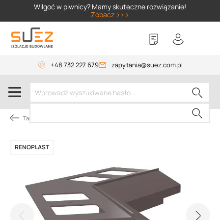
SIZER
Wilgoć w piwnicy? Mamy skuteczne rozwiązanie!
Zobacz >>>
+48 732 227 679
zapytania@suez.com.pl
Tarasy i balkony
RENOPLAST