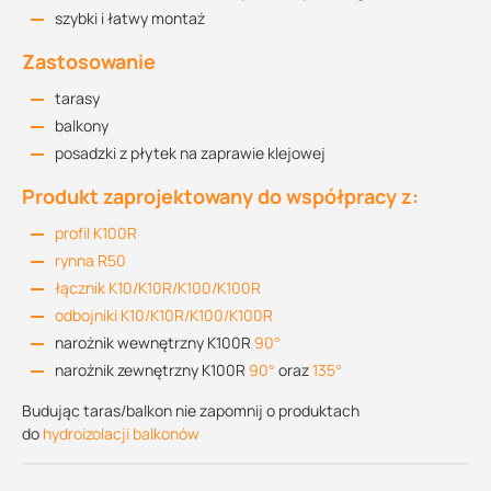
szybki i łatwy montaż
Zastosowanie
tarasy
balkony
posadzki z płytek na zaprawie klejowej
Produkt zaprojektowany do współpracy z:
profil K100R
rynna R50
łącznik K10/K10R/K100/K100R
odbojniki K10/K10R/K100/K100R
narożnik wewnętrzny K100R
90°
narożnik zewnętrzny K100R
90°
oraz
135°
Budując taras/balkon nie zapomnij o produktach
do
hydroizolacji balkonów