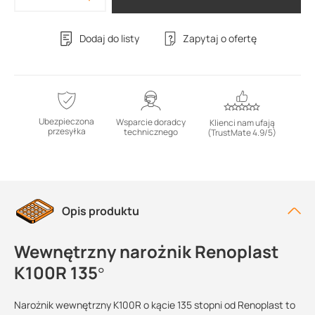
Dodaj do listy
Zapytaj o ofertę
Ubezpieczona
Wsparcie doradcy
Klienci nam ufają
przesyłka
technicznego
(TrustMate 4.9/5)
Opis produktu
Wewnętrzny narożnik Renoplast
K100R 135°
Narożnik wewnętrzny K100R o kącie 135 stopni od Renoplast to