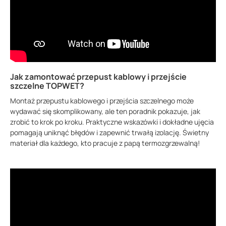
Jak zamontować przepust kablowy i przejście
szczelne TOPWET?
Montaż przepustu kablowego i przejścia szczelnego może
wydawać się skomplikowany, ale ten poradnik pokazuje, jak
zrobić to krok po kroku. Praktyczne wskazówki i dokładne ujęcia
pomagają uniknąć błędów i zapewnić trwałą izolację. Świetny
materiał dla każdego, kto pracuje z papą termozgrzewalną!