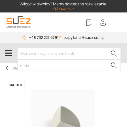
SIZER
Wilgoć w piwnicy? Mamy skuteczne rozwiązanie!
Zobacz >>>
+48 732 227 679
zapytania@suez.com.pl
Membrany dachowe
BAUDER