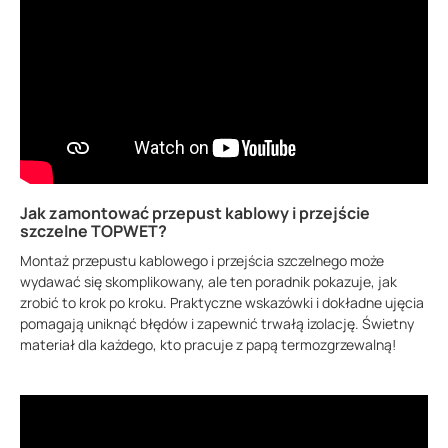
Jak zamontować przepust kablowy i przejście
szczelne TOPWET?
Montaż przepustu kablowego i przejścia szczelnego może
wydawać się skomplikowany, ale ten poradnik pokazuje, jak
zrobić to krok po kroku. Praktyczne wskazówki i dokładne ujęcia
pomagają uniknąć błędów i zapewnić trwałą izolację. Świetny
materiał dla każdego, kto pracuje z papą termozgrzewalną!