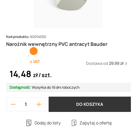
Kod produktu:
60014000
Narożnik wewnętrzny PVC antracyt Bauder
z VAT
Dostawa od
29.99 zł
14,48
zł
szt.
Dostępność:
Wysyłka do 16 dni roboczych
DO KOSZYKA
Dodaj do listy
Zapytaj o ofertę