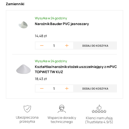
Zamienniki
Wysyłka w 24 godziny
Narożnik Bauder PVC jasnoszary
14,48 zł
DODAJ DO KOSZYKA
Wysyłka w 24 godziny
Kształtka/narożnik stożek uszczelniający z mPVC
TOPWET TW KUZ
18,43 zł
DODAJ DO KOSZYKA
Ubezpieczona
Wsparcie doradcy
Klienci nam ufają
przesyłka
technicznego
(TrustMate 4.9/5)