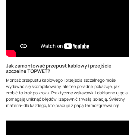
Jak zamontować przepust kablowy i przejście
szczelne TOPWET?
Montaż przepustu kablowego i przejścia szczelnego może
wydawać się skomplikowany, ale ten poradnik pokazuje, jak
zrobić to krok po kroku. Praktyczne wskazówki i dokładne ujęcia
pomagają uniknąć błędów i zapewnić trwałą izolację. Świetny
materiał dla każdego, kto pracuje z papą termozgrzewalną!