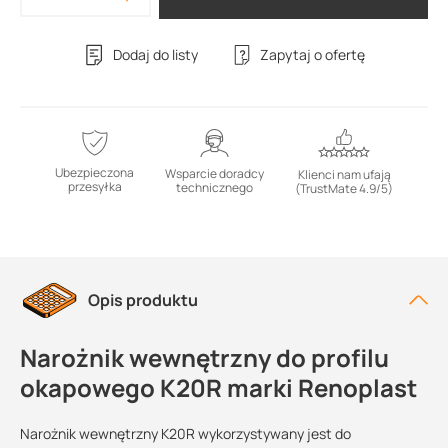
Dodaj do listy
Zapytaj o ofertę
Ubezpieczona
Wsparcie doradcy
Klienci nam ufają
przesyłka
technicznego
(TrustMate 4.9/5)
Opis produktu
Narożnik wewnętrzny do profilu
okapowego K20R marki Renoplast
Narożnik wewnętrzny K20R wykorzystywany jest do