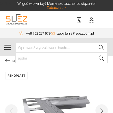
SIZER
Wilgoć w piwnicy? Mamy skuteczne rozwiązanie!
Zobacz >>>
+48 732 227 679
zapytania@suez.com.pl
Tarasy i balkony
RENOPLAST