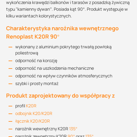
wykończenia krawędzi balkonów i tarasów z posadzką żywiczną
typu "kamienny dywan”. Posiada kąt 90°. Produkt występuje w
kilku wariantach kolorystycznych.
Charakterystyka narożnika wewnętrznego
Renoplast K20R 90°
wykonany z aluminium pokrytego trwałą powłoką
poliestrową
odporność na korozję
odporność na uszkodzenia mechaniczne
odporność na wpływ czynników atmosferycznych
szybki i prosty montaż
Produkt zaprojektowany do współpracy z
profil
K20R
odbojnik K20/K20R
łącznik K20/K20R
narożnik wewnętrzny K20R
135°
narożnik zewnętrzny K20R
90°
oraz
135°