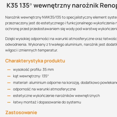
K35 135° wewnętrzny narożnik Reno
Kontakt
Narożnik wewnętrzny NWK35/135 to specjalistyczny element syste
przeznaczony jest do estetycznego i funkcjonalnego wykończenia
ochronę przed przedostawaniem się wody pod warstwę wykończen
Instrukcja montażu
Sprzedajemy na:
Podlega zwrotowi?:
2 MB
sztuki
tak
Dzięki wysokiej odporności na warunki atmosferyczne oraz łatw
odwodnienia. Wykonany z trwałego aluminium, narożnik jest dodatk
wilgoci i zmiennych temperatur.
Informacja techniczna
Charakterystyka produktu
3.06 MB
wysokość profilu: 35 mm
kąt wewnętrzny: 135°
K35 Deklaracja Właściwości Użytkowych
materiał: aluminium odporne na korozję, dodatkowo powlekan
3.32 MB
odporność na warunki atmosferyczne
estetyczne wykończenie narożników wewnętrznych
łatwy montaż i dopasowanie do systemu
Zastosowanie