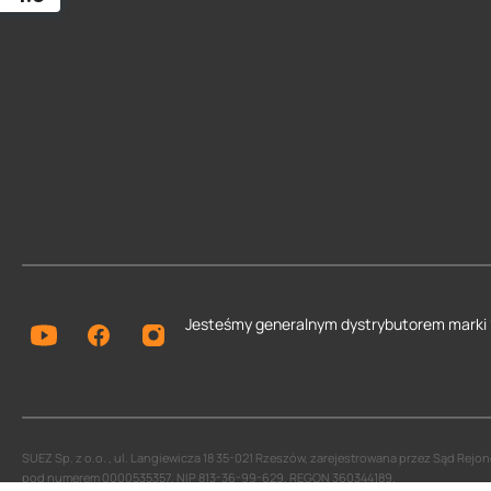
Jesteśmy generalnym dystrybutorem
marki
SUEZ Sp. z o.o. , ul. Langiewicza 18 35-021 Rzeszów, zarejestrowana przez Sąd Re
pod numerem 0000535357, NIP 813-36-99-629, REGON 360344189.