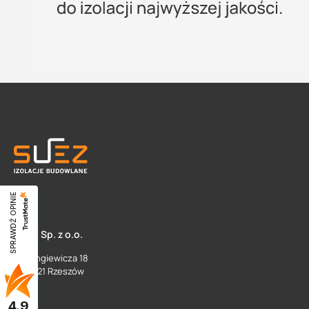
SPRAWDŹ OPINIE
SUEZ Sp. z o.o.
ul. Langiewicza 18
35 - 021 Rzeszów
4.9