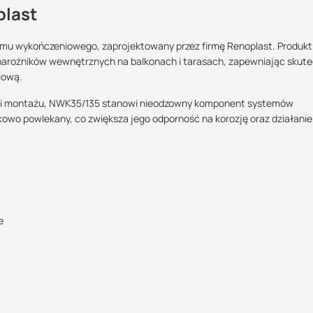
plast
mu wykończeniowego, zaprojektowany przez firmę Renoplast. Produkt
 narożników wewnętrznych na balkonach i tarasach, zapewniając skut
Maszy pytania lub wątpliwości?
iową.
POBIERZ
Skontaktuj się z nami
ości montażu, NWK35/135 stanowi nieodzowny komponent systemów
owo powlekany, co zwiększa jego odporność na korozję oraz działanie
Rafał Kuroś
Specjalista doradca
POBIERZ
+48 732 227 684
07:00 - 15:00
rafal@suez.com.pl
POBIERZ
e