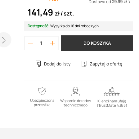
Dostawa od
29.99 zł
141,49
zł
szt.
Dostępność:
Wysyłka do 16 dni roboczych
DO KOSZYKA
Dodaj do listy
Zapytaj o ofertę
Ubezpieczona
Wsparcie doradcy
Klienci nam ufają
przesyłka
technicznego
(TrustMate 4.9/5)