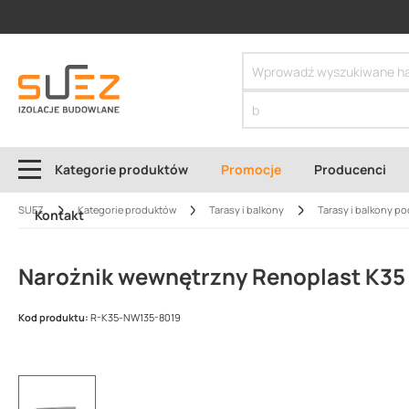
SIZER
Kategorie produktów
Promocje
Producenci
SUEZ
Kategorie produktów
Tarasy i balkony
Tarasy i balkony po
Kontakt
Narożnik wewnętrzny Renoplast K35 
Kod produktu:
R-K35-NW135-8019