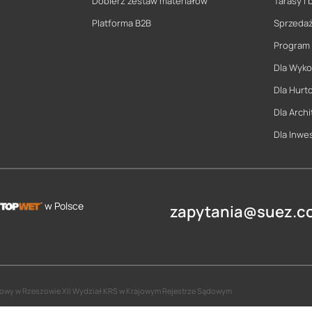
Dobierz zestaw materiałów
Tarasy i 
Platforma B2B
Sprzeda
Program
Dla Wyk
Dla Hurt
Dla Archi
Dla Inwe
w Polsce
zapytania@suez.co
jonowy w Rzeszowie XII Wydział KRS w Krajowym Rejestrze Sądowym