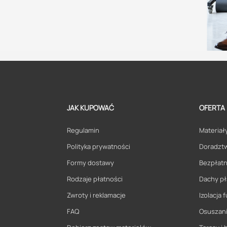
JAK KUPOWAĆ
OFERTA
Regulamin
Materiały
Polityka prywatności
Doradzt
Formy dostawy
Bezpłatn
Rodzaje płatności
Dachy pł
Zwroty i reklamacje
Izolacja
FAQ
Osuszani