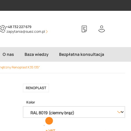
+48 732 227 679
zapytania@suez.com.pl
O nas
Baza wiedzy
Bezpłatna konsultacja
ętrzny Renoplast K35 135°
RENOPLAST
Kolor
z VAT