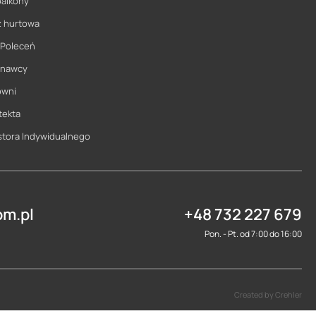
balkony
ż hurtowa
 Poleceń
onawcy
owni
tekta
stora Indywidualnego
m.pl
+48 732 227 679
Pon. - Pt. od 7:00 do 16:00
Created by Crehler