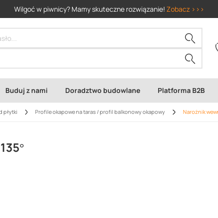
Wilgoć w piwnicy? Mamy skuteczne rozwiązanie!
Zobacz >>>
Buduj z nami
Doradztwo budowlane
Platforma B2B
d płytki
Profile okapowe na taras / profil balkonowy okapowy
Narożnik wewn
135°