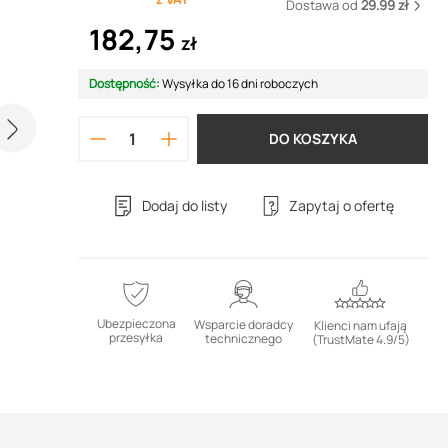
Dostawa od
29.99 zł
182,75
zł
Dostępność:
Wysyłka do 16 dni roboczych
DO KOSZYKA
Dodaj do listy
Zapytaj o ofertę
Ubezpieczona
Wsparcie doradcy
Klienci nam ufają
przesyłka
technicznego
(TrustMate 4.9/5)