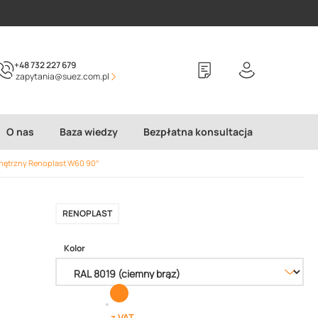
+48 732 227 679
zapytania@suez.com.pl
O nas
Baza wiedzy
Bezpłatna konsultacja
nętrzny Renoplast W60 90°
RENOPLAST
Kolor
z VAT