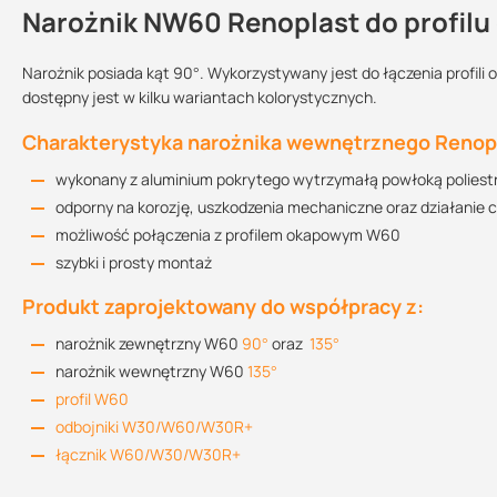
Narożnik NW60 Renoplast do profil
Kontakt
Narożnik posiada kąt 90°. Wykorzystywany jest do łączenia profil
dostępny jest w kilku wariantach kolorystycznych.
Instrukcja montażu
Sprzedajemy na:
Podlega
Charakterystyka narożnika wewnętrznego Renop
1.86 MB
zwrotowi?:
sztuki
wykonany z aluminium pokrytego wytrzymałą powłoką polies
tak
odporny na korozję, uszkodzenia mechaniczne oraz działanie
Informacja techniczna
możliwość połączenia z profilem okapowym W60
2.33 MB
szybki i prosty montaż
Produkt zaprojektowany do współpracy z:
narożnik zewnętrzny W60
90°
oraz
135°
narożnik wewnętrzny W60
135°
profil W60
odbojniki W30/W60/W30R+
łącznik W60/W30/W30R+