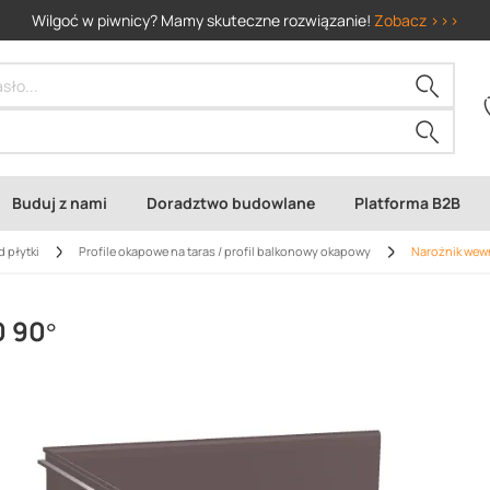
Wilgoć w piwnicy? Mamy skuteczne rozwiązanie!
Zobacz >>>
Buduj z nami
Doradztwo budowlane
Platforma B2B
d płytki
Profile okapowe na taras / profil balkonowy okapowy
Narożnik wew
0 90°