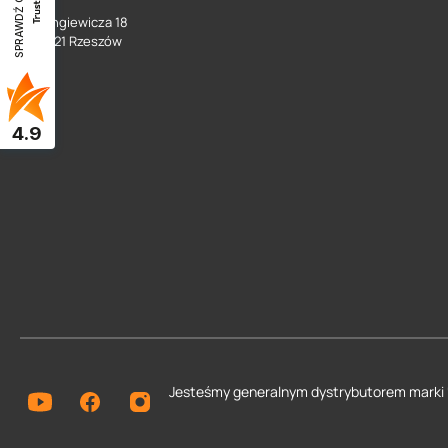
SPRAWDŹ OPINIE
ul. Langiewicza 18
35 - 021 Rzeszów
4.9
Jesteśmy generalnym dystrybutorem
marki