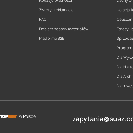
Rodzaje płatności
Dachy pł
Zwroty i reklamacje
Izolacja
FAQ
Osuszani
Dobierz zestaw materiałów
Tarasy i 
Platforma B2B
Sprzeda
Program
Dla Wyk
Dla Hurt
Dla Archi
Dla Inwe
w Polsce
zapytania@suez.co