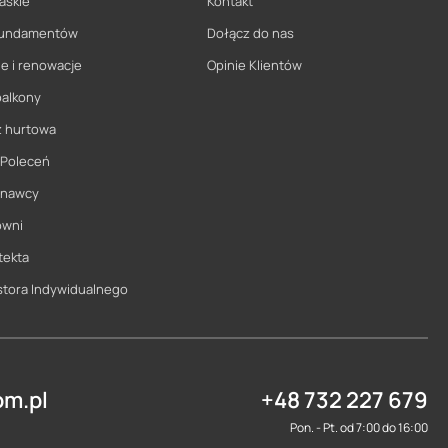
askie
Kontakt
 fundamentów
Dołącz do nas
e i renowacje
Opinie Klientów
balkony
ż hurtowa
 Poleceń
onawcy
owni
tekta
stora Indywidualnego
m.pl
+48 732 227 679
Pon. - Pt. od 7:00 do 16:00