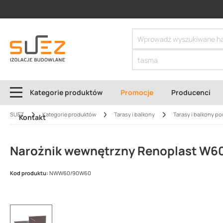
SIZER
Kategorie produktów
Promocje
Producenci
SUEZ
Kategorie produktów
Tarasy i balkony
Tarasy i balkony po
Kontakt
Narożnik wewnętrzny Renoplast W6
Kod produktu:
NWW60/90W60