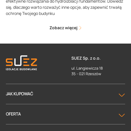
efektywne rozwiązania do hydroizolacji fundamentów. Dowiedz
się, dlaczego warto rozważyć inne opcje, aby zapewnić trwałą
ochronę Twojego budynku
Zobacz więcej
SUEZ Sp. z o.o.
ul. Langiewicza 18
35 - 021 Rzeszów
JAK KUPOWAĆ
OFERTA