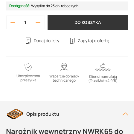
Dostępność:
Wysyłka do 23 dni roboczych
DO KOSZYKA
Dodaj do listy
Zapytaj o ofertę
Ubezpieczona
Wsparcie doradcy
Klienci nam ufają
przesyłka
technicznego
(TrustMate 4.9/5)
Opis produktu
Narożnik wewnętrzny NWRK65 do