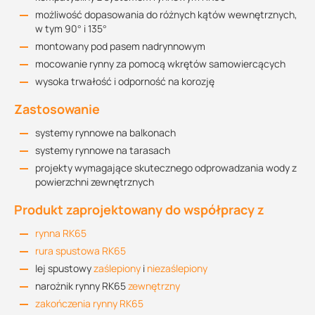
możliwość dopasowania do różnych kątów wewnętrznych,
w tym 90° i 135°
montowany pod pasem nadrynnowym
mocowanie rynny za pomocą wkrętów samowiercących
wysoka trwałość i odporność na korozję
Zastosowanie
systemy rynnowe na balkonach
systemy rynnowe na tarasach
projekty wymagające skutecznego odprowadzania wody z
powierzchni zewnętrznych
Produkt zaprojektowany do współpracy z
rynna RK65
rura spustowa RK65
lej spustowy
zaślepiony
i
niezaślepiony
narożnik rynny RK65
zewnętrzny
zakończenia rynny RK65