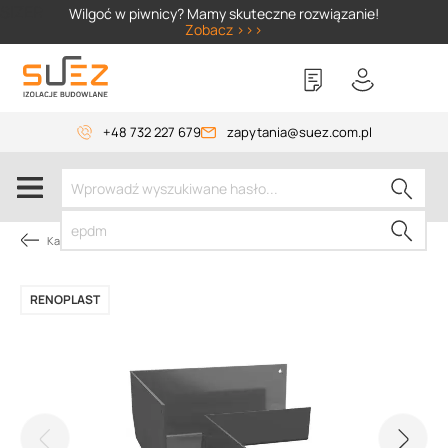
SIZER
Wilgoć w piwnicy? Mamy skuteczne rozwiązanie!
Zobacz >>>
+48 732 227 679
zapytania@suez.com.pl
Kategorie produktów
RENOPLAST