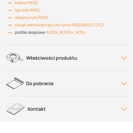
kolano RK65
łącznik RK65
obejma rury RK65
wkręt samowiercący do rynny R50/RK65/C2/C1
profile okapowe
W20R
,
W30R+
,
W35+
Właściwości produktu
Do pobrania
Kontakt