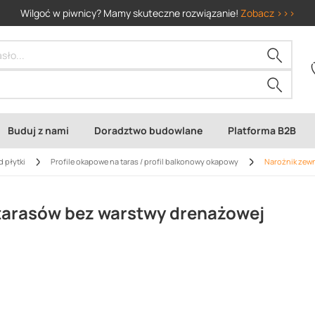
Wilgoć w piwnicy? Mamy skuteczne rozwiązanie!
Zobacz >>>
Buduj z nami
Doradztwo budowlane
Platforma B2B
d płytki
Profile okapowe na taras / profil balkonowy okapowy
Narożnik zewn
 tarasów bez warstwy drenażowej