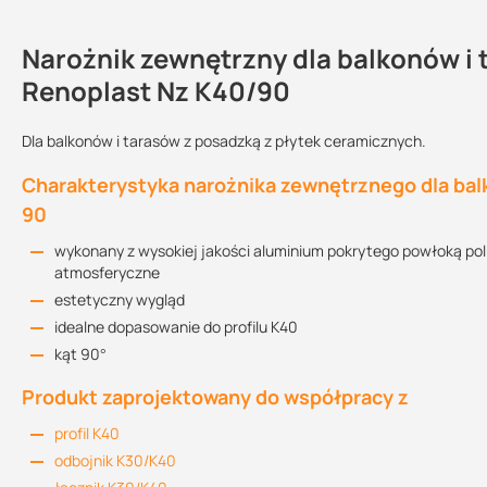
Narożnik zewnętrzny dla balkonów i
Dlaczego warto wybrać narożnik zew
Kontakt
Renoplast Nz K40/90
warstwy drenażowej RENOPLAST Nz 
przeznaczony do wykończenia krawędzi balkonów i tarasów z 
Dla balkonów i tarasów z posadzką z płytek ceramicznych.
K40 Deklaracja Właściwości Użytkowych
Sprzedajemy na:
Podlega zwrotowi?:
budowa profilu zapewnia właściwe odwodnienie posadzki tara
Charakterystyka narożnika zewnętrznego dla bal
3.32 MB
sztuki
tak
montaż profili należy wykonywać w warunkach odpowiednich dl
90
tych materiałów
ukształtowanie profilu umożliwia jego szczelne połączenie z i
wykonany z wysokiej jakości aluminium pokrytego powłoką pol
Instrukcja montażu
kupując ten produkt w Suez otrzymujesz profesjonalną obsług
atmosferyczne
1.59 MB
estetyczny wygląd
idealne dopasowanie do profilu K40
kąt 90°
Informacja techniczna
2.33 MB
Produkt zaprojektowany do współpracy z
profil K40
odbojnik K30/K40