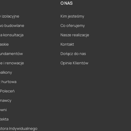
O NAS
 izolacyjne
Kim jesteśmy
wo budowlane
Co oferujemy
a konsultacja
Nasze realizacje
askie
Kontakt
 fundamentów
Dołącz do nas
e i renowacje
Opinie Klientów
balkony
ż hurtowa
 Poleceń
onawcy
owni
tekta
stora Indywidualnego