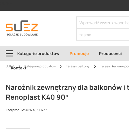
SIZER
Kategorie produktów
Promocje
Producenci
SUEZ
Kategorie produktów
Tarasy i balkony
Tarasy i balkony po
Kontakt
Narożnik zewnętrzny dla balkonów i
Renoplast K40 90°
Kod produktu:
NZ40/90737