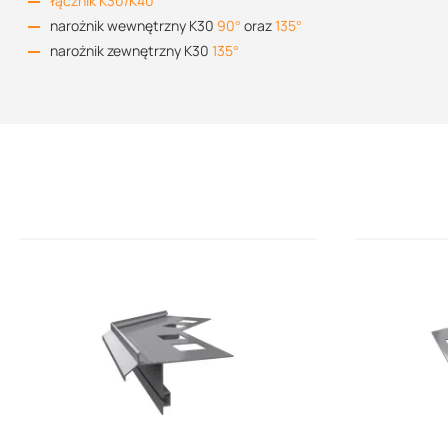
łącznik K30/K40
narożnik wewnętrzny K30
90°
oraz
135°
narożnik zewnętrzny K30
135°