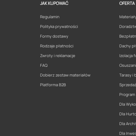
JAK KUPOWAĆ
OFERTA
Regulamin
Materiały
Polityka prywatności
Doradzt
Formy dostawy
Bezpłatn
Rodzaje płatności
Dachy pł
Zwroty i reklamacje
Izolacja
FAQ
Osuszani
Dobierz zestaw materiałów
Tarasy i 
Platforma B2B
Sprzeda
Program
Dla Wyk
Dla Hurt
Dla Archi
Dla Inwe