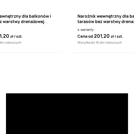
ewnętrzny dla balkonów i
Narożnik wewnętrzny dla b
z warstwy drenażowej
tarasów bez warstwy drena
K40 135°
Renoplast K40 90°
4
warianty
1,20
201,20
Cena od
zł
szt.
zł
szt.
 dni roboczych
Wysyłka do 16 dni roboczych