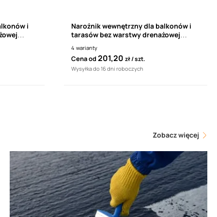
alkonów i
Narożnik wewnętrzny dla balkonów i
żowej
tarasów bez warstwy drenażowej
Renoplast K40 90°
4
warianty
201,20
Cena od
zł
szt.
Wysyłka do 16 dni roboczych
Zobacz więcej