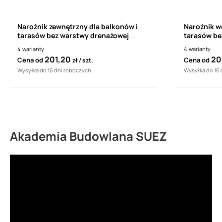
Narożnik zewnętrzny dla balkonów i
Narożnik w
tarasów bez warstwy drenażowej
tarasów be
Renoplast K40 135°
Renoplast 
4
warianty
4
warianty
201,20
20
Cena od
Cena od
zł
szt.
Wysyłka do 16 dni roboczych
Wysyłka do 16
Akademia Budowlana SUEZ