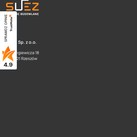
SPRAWDŹ OPINIE
SUEZ Sp. z o.o.
ul. Langiewicza 18
35 - 021 Rzeszów
4.9