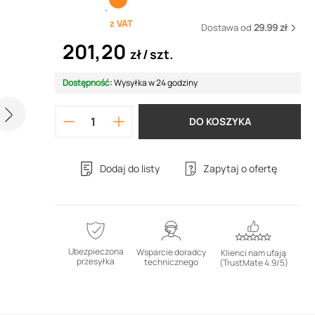
z VAT
Dostawa od
29.99 zł
201,20
zł
szt.
Dostępność:
Wysyłka w 24 godziny
DO KOSZYKA
Dodaj do listy
Zapytaj o ofertę
Ubezpieczona
Wsparcie doradcy
Klienci nam ufają
przesyłka
technicznego
(TrustMate 4.9/5)