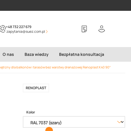
+48 732 227 679
zapytania@suez.com.pl
O nas
Baza wiedzy
Bezpłatna konsultacja
ętrzny dla balkonów i tarasów bez warstwy drenażowej Renoplast K40 90°
RENOPLAST
Kolor