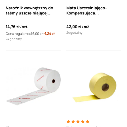
Narożnik wewnętrzny do
Mata Uszczelniająco-
taśmy uszczelniającej
Kompensująca
WaterproofTape
WaterproofTape Special
szerokość 1m
14,76
42,00
zł
szt.
zł
m2
24 godziny
Cena regularna:
16,00 zł
-1,24 zł
24 godziny