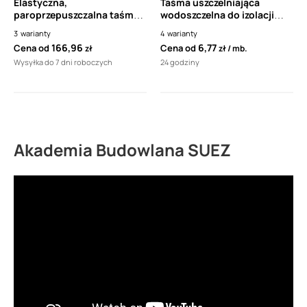
Elastyczna,
Taśma uszczelniająca
paroprzepuszczalna taśma
wodoszczelna do izolacji
uszczelniająca SCHOMBURG
powłokowych
3
warianty
4
warianty
ASO DICHTBAND 2000 12cm
WaterproofTape 120mm i
166,96
6,77
Cena od
Cena od
zł
zł
mb.
200 mm
Wysyłka do 7 dni roboczych
24 godziny
Akademia Budowlana SUEZ