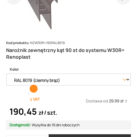
Kod produktu:
NZW30R+/90RAL8019
Narożnik zewnętrzny kąt 90 st do systemu W30R+
Renoplast
Kolor
z VAT
Dostawa od
29.99 zł
190,45
zł
szt.
Dostępność:
Wysyłka do 16 dni roboczych