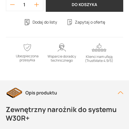
DO KOSZYKA
Dodaj do listy
Zapytaj o ofertę
Ubezpieczona
Wsparcie doradcy
Klienci nam ufają
przesyłka
technicznego
(TrustMate 4.9/5)
Opis produktu
Zewnętrzny narożnik do systemu
W30R+