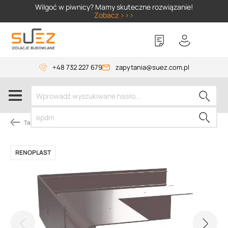
SIZER
Wilgoć w piwnicy? Mamy skuteczne rozwiązanie!
Zobacz >>>
+48 732 227 679
zapytania@suez.com.pl
Tarasy i balkony wentylowane
RENOPLAST