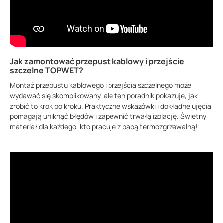
Jak zamontować przepust kablowy i przejście
szczelne TOPWET?
Montaż przepustu kablowego i przejścia szczelnego może
wydawać się skomplikowany, ale ten poradnik pokazuje, jak
zrobić to krok po kroku. Praktyczne wskazówki i dokładne ujęcia
pomagają uniknąć błędów i zapewnić trwałą izolację. Świetny
materiał dla każdego, kto pracuje z papą termozgrzewalną!