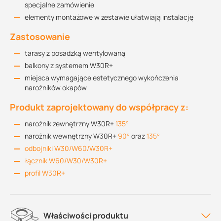
specjalne zamówienie
elementy montażowe w zestawie ułatwiają instalację
Zastosowanie
tarasy z posadzką wentylowaną
balkony z systemem W30R+
miejsca wymagające estetycznego wykończenia
narożników okapów
Produkt zaprojektowany do współpracy z:
narożnik zewnętrzny W30R+
135°
narożnik wewnętrzny W30R+
90°
oraz
135°
odbojniki W30/W60/W30R+
łącznik W60/W30/W30R+
profil W30R+
Właściwości produktu