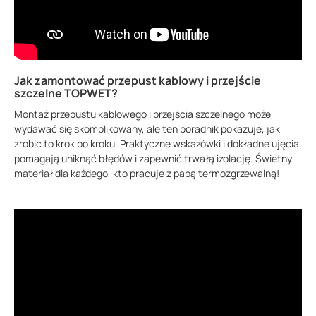
Jak zamontować przepust kablowy i przejście
szczelne TOPWET?
Montaż przepustu kablowego i przejścia szczelnego może
wydawać się skomplikowany, ale ten poradnik pokazuje, jak
zrobić to krok po kroku. Praktyczne wskazówki i dokładne ujęcia
pomagają uniknąć błędów i zapewnić trwałą izolację. Świetny
materiał dla każdego, kto pracuje z papą termozgrzewalną!