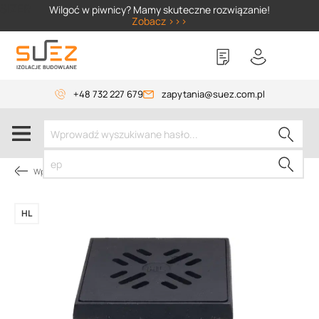
SIZER
Wilgoć w piwnicy? Mamy skuteczne rozwiązanie!
Zobacz >>>
+48 732 227 679
zapytania@suez.com.pl
Wpusty i akcesoria
HL