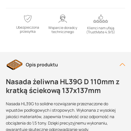
Ubezpieczona
Wsparcie doradcy
Klienci nam ufają
przesyłka
technicznego
(TrustMate 4.9/5)
Opis produktu
Nasada żeliwna HL39G D 110mm z
kratką ściekową 137x137mm
Nasada HL39G to solidne rozwiązanie przeznaczone do
wpustów podłogowych i stropowych. Wykonana z wysokiej
jakości materiałów, zapewnia trwałość oraz odporność na
obciążenia do 1,5 tony. Dzięki precyzyjnemu wykonaniu,
gwarantuje skuteczne odprowadzanie wody.