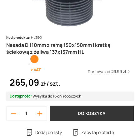
Kod produktu:
HL39G
Nasada D 110mm z ramą 150x150mm i kratką
ściekową z żeliwa 137x137mm HL
z VAT
Dostawa od
29.99 zł
265,09
zł
szt.
Dostępność:
Wysyłka do 16 dni roboczych
DO KOSZYKA
Dodaj do listy
Zapytaj o ofertę