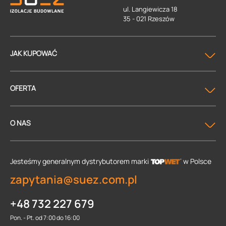
ul. Langiewicza 18
35 - 021 Rzeszów
JAK KUPOWAĆ
OFERTA
O NAS
Jesteśmy generalnym dystrybutorem
marki
w Polsce
zapytania@suez.com.pl
+48 732 227 679
Pon. - Pt. od 7:00 do 16:00