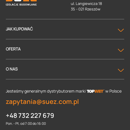
ul. Langiewicza 18
35 - 021 Rzeszów
JAK KUPOWAĆ
OFERTA
O NAS
Jesteśmy generalnym dystrybutorem
marki
w Polsce
zapytania@suez.com.pl
+48 732 227 679
Pon. - Pt. od 7:00 do 16:00