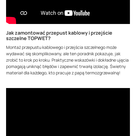
Jak zamontować przepust kablowy i przejście
szczelne TOPWET?
Montaż przepustu kablowego i przejścia szczelnego może
wydawać się skomplikowany, ale ten poradnik pokazuje, jak
zrobić to krok po kroku. Praktyczne wskazówki i dokładne ujęcia
pomagają uniknąć błędów i zapewnić trwałą izolację. Świetny
materiał dla każdego, kto pracuje z papą termozgrzewalną!