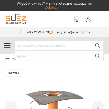
SIZER
Wilgoć w piwnicy? Mamy skuteczne rozwiązanie!
Zobacz >>>
+48 732 227 679
zapytania@suez.com.pl
Wpusty TOPWET
TOPWET