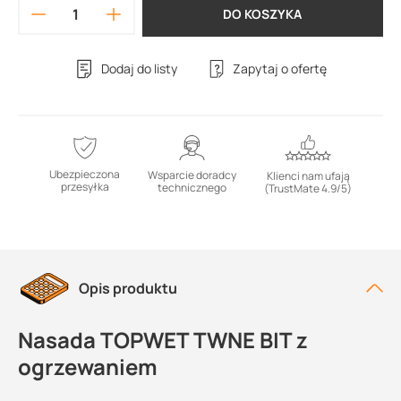
DO KOSZYKA
Dodaj do listy
Zapytaj o ofertę
Ubezpieczona
Wsparcie doradcy
Klienci nam ufają
przesyłka
technicznego
(TrustMate 4.9/5)
Opis produktu
Nasada TOPWET TWNE BIT z
ogrzewaniem