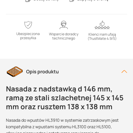
Ubezpieczona
Wsparcie doradcy
Klienci nam ufają
przesyłka
technicznego
(TrustMate 4.9/5)
Opis produktu
Nasada z nadstawką d 146 mm,
ramą ze stali szlachetnej 145 x 145
mm oraz rusztem 138 x 138 mm
Nasada do wpustów HL3910 w systemie zatrzaskowym jest
kompatybilna z wpustami systemu HL3100 oraz HL5100,