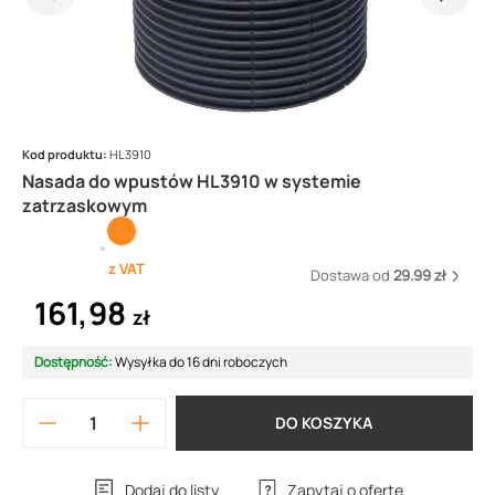
Kod produktu:
HL3910
Nasada do wpustów HL3910 w systemie
zatrzaskowym
z VAT
Dostawa od
29.99 zł
161,98
zł
Dostępność:
Wysyłka do 16 dni roboczych
DO KOSZYKA
Dodaj do listy
Zapytaj o ofertę