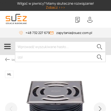
SIZER
Wilgoć w piwnicy? Mamy skuteczne rozwiązanie!
Zobacz >>>
+48 732 227 679
zapytania@suez.com.pl
Izolacja piwnic od wewnątrz
HL