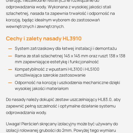
oferując niezawodne i estetyczne rozwiązanie do
odprowadzania wody. Wykonana z wysokiej jakości stali
szlachetnej, nasada ta zapewnia trwałość i odporność na
korozję, będąc idealnym wyborem do zastosowań
wewnętrznych i zewnętrznych.
Cechy i zalety nasady HL3910
System zatrzaskowy dla łatwej instalacji i demontażu
Rama ze stali szlachetnej 145 x 145 mm oraz ruszt 138 x 138
mm zapewniające estetykę i funkcjonalność
Kompatybilność z wpustami HL3100 i HL5100
umożliwiająca szerokie zastosowanie
Odporność na korozję i uszkodzenia mechaniczne dzięki
wysokiej jakości materiałom
Do nasady należy dokupić zestaw uszczelniający HL83.0, aby
zapewnić pełną szczelność i optymalne działanie systemu
odprowadzania wody.
Uwaga! Pierścień skręcany izolacyjny może być używany do
izolacji rolowanej grubości do 2mm. Powyżej tego wymiaru