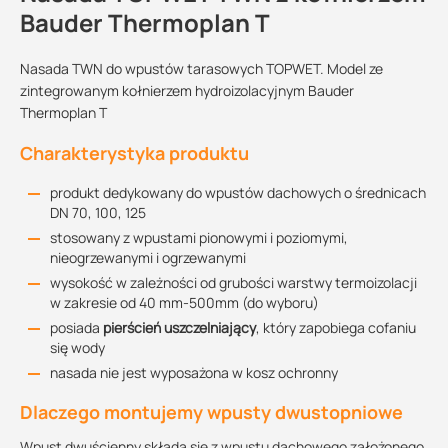
Bauder Thermoplan T
Nasada TWN do wpustów tarasowych TOPWET. Model ze
zintegrowanym kołnierzem hydroizolacyjnym Bauder
Thermoplan T
Charakterystyka produktu
produkt dedykowany do wpustów dachowych o średnicach
DN 70, 100, 125
stosowany z wpustami pionowymi i poziomymi,
nieogrzewanymi i ogrzewanymi
wysokość w zależności od grubości warstwy termoizolacji
w zakresie od 40 mm-500mm (do wyboru)
posiada
pierścień uszczelniający
, który zapobiega cofaniu
się wody
nasada nie jest wyposażona w kosz ochronny
Dlaczego montujemy wpusty dwustopniowe
Wpust dwuścienny składa się z wpustu dachowego założonego