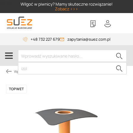
SIZER
Wilgoć w piwnicy? Mamy skuteczne rozwiązanie!
Zobacz >>>
+48 732 227 679
zapytania@suez.com.pl
Wpusty TOPWET
TOPWET