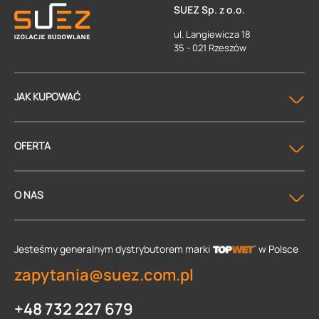
SUEZ Sp. z o.o.
ul. Langiewicza 18
35 - 021 Rzeszów
JAK KUPOWAĆ
OFERTA
O NAS
Jesteśmy generalnym dystrybutorem
marki
w Polsce
zapytania@suez.com.pl
+48 732 227 679