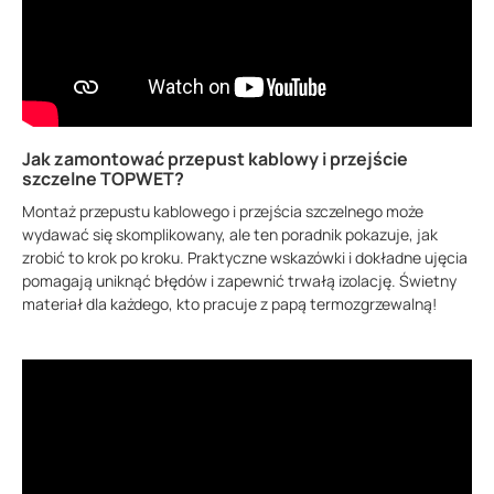
Jak zamontować przepust kablowy i przejście
szczelne TOPWET?
Montaż przepustu kablowego i przejścia szczelnego może
wydawać się skomplikowany, ale ten poradnik pokazuje, jak
zrobić to krok po kroku. Praktyczne wskazówki i dokładne ujęcia
pomagają uniknąć błędów i zapewnić trwałą izolację. Świetny
materiał dla każdego, kto pracuje z papą termozgrzewalną!