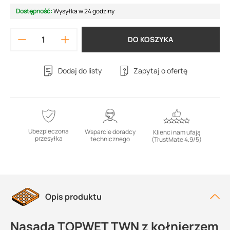
Dostępność:
Wysyłka w 24 godziny
DO KOSZYKA
Dodaj do listy
Zapytaj o ofertę
Ubezpieczona
Wsparcie doradcy
Klienci nam ufają
przesyłka
technicznego
(TrustMate 4.9/5)
Opis produktu
Nasada TOPWET TWN z kołnierzem