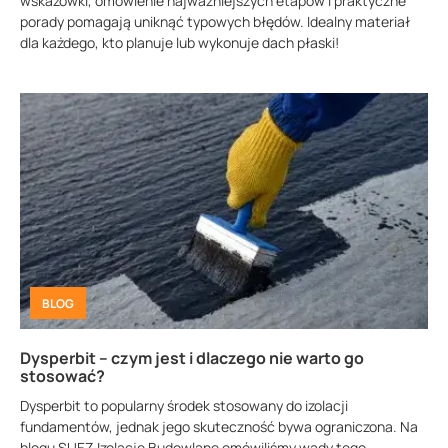
wskazówki, omówienie najważniejszych etapów i praktyczne
porady pomagają uniknąć typowych błędów. Idealny materiał
dla każdego, kto planuje lub wykonuje dach płaski!
BLOG
Dysperbit – czym jest i dlaczego nie warto go
stosować?
Dysperbit to popularny środek stosowany do izolacji
fundamentów, jednak jego skuteczność bywa ograniczona. Na
blogu SUEZ Izolacje Budowlane omówiliśmy wady tego