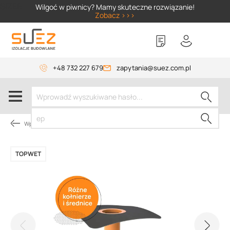
SIZER
Wilgoć w piwnicy? Mamy skuteczne rozwiązanie!
Zobacz >>>
+48 732 227 679
zapytania@suez.com.pl
Wpusty i akcesoria
TOPWET