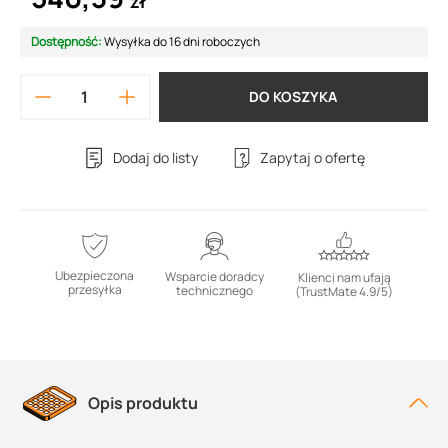
zł
Dostępność:
Wysyłka do 16 dni roboczych
DO KOSZYKA
Dodaj do listy
Zapytaj o ofertę
Ubezpieczona
Wsparcie doradcy
Klienci nam ufają
przesyłka
technicznego
(TrustMate 4.9/5)
Opis produktu