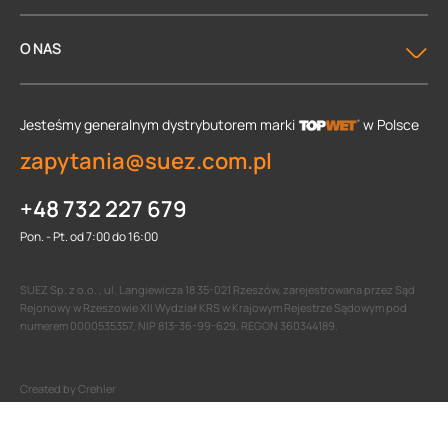
O NAS
Jesteśmy generalnym dystrybutorem
marki
w Polsce
zapytania@suez.com.pl
+48 732 227 679
Pon. - Pt. od 7:00 do 16:00
SUEZ Sp. z o.o. , ul. Langiewicza 18 35-021 Rzeszów, zarejestrowana przez Sąd
Rejonowy w Rzeszowie XII Wydział KRS w Krajowym Rejestrze Sądowym pod
numerem 0000535357, NIP 813-36-99-629, REGON 360344189.
Created by Crehler