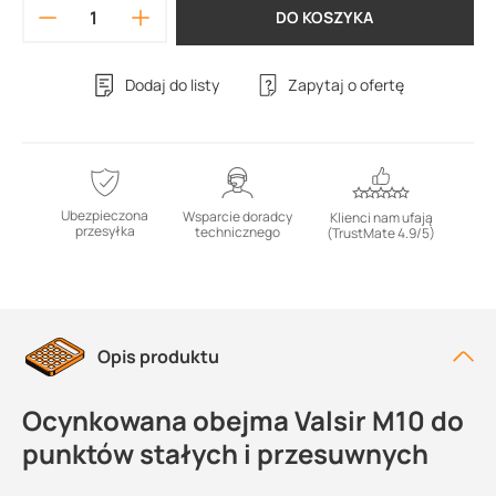
DO KOSZYKA
Dodaj do listy
Zapytaj o ofertę
Ubezpieczona
Wsparcie doradcy
Klienci nam ufają
przesyłka
technicznego
(TrustMate 4.9/5)
Opis produktu
Ocynkowana obejma Valsir M10 do
punktów stałych i przesuwnych