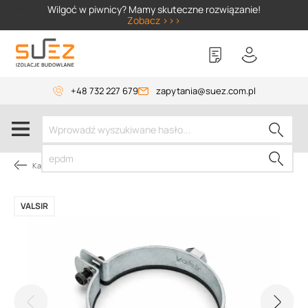
SIZER
Wilgoć w piwnicy? Mamy skuteczne rozwiązanie!
Zobacz >>>
+48 732 227 679
zapytania@suez.com.pl
Kategorie produktów
VALSIR