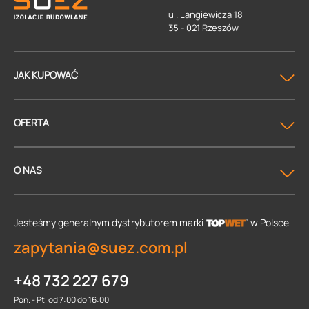
ul. Langiewicza 18
35 - 021 Rzeszów
JAK KUPOWAĆ
OFERTA
O NAS
Jesteśmy generalnym dystrybutorem
marki
w Polsce
zapytania@suez.com.pl
+48 732 227 679
Pon. - Pt. od 7:00 do 16:00