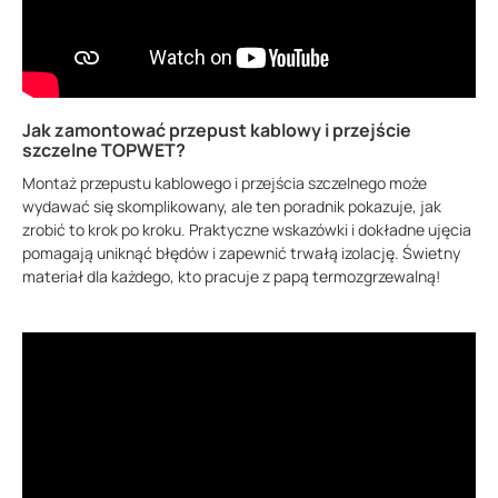
Jak zamontować przepust kablowy i przejście
szczelne TOPWET?
Montaż przepustu kablowego i przejścia szczelnego może
wydawać się skomplikowany, ale ten poradnik pokazuje, jak
zrobić to krok po kroku. Praktyczne wskazówki i dokładne ujęcia
pomagają uniknąć błędów i zapewnić trwałą izolację. Świetny
materiał dla każdego, kto pracuje z papą termozgrzewalną!