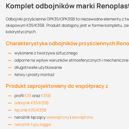
Komplet odbojników marki Renoplas
Kontakt
Odbojniki przyścienne OPK35/OPK35B to niezawodne elementy z tw
okapowym K35/K35B. Produkt dostępny jest w formie kompletu, zawi
kolorystycznych.
Informacja techniczna
Sprzedajemy na:
Podlega zwrotowi?:
3.06 MB
zestawy
tak
Charakterystyka odbojników przyściennych Ren
wykonane z tworzywa sztucznego
odporne na wpływ warunków atmosferycznych i mechaniczne
Instrukcja montażu
2 MB
długotrwałe użytkowanie
łatwy i prosty montaż
Produkt zaprojektowany do współpracy z
profil
K35
oraz
K35B
odbojnik K35/K35B
łącznik K35/K35B
narożnik łączący
wewnętrzny
i
zewnętrzny
narożnik typu loggia