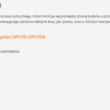
t
orzywa sztucznego, które montuje się pomiędzy ścianą budynku a pro
erającego zarówno odbojnik lewy, jak i prawy, oraz w różnych wersja
Maszy pytania lub wątpliwości?
POBIERZ
Skontaktuj się z nami
oplast OPK35/OPK35B
Rafał Kuroś
 uszkodzenia
Specjalista doradca
POBIERZ
+48 732 227 684
07:00 - 15:00
rafal@suez.com.pl