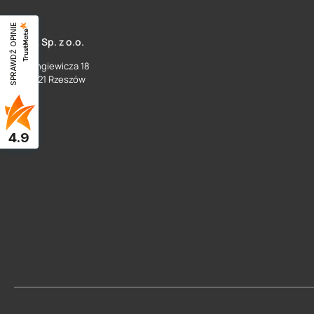
SPRAWDŹ OPINIE
SUEZ Sp. z o.o.
ul. Langiewicza 18
35 - 021 Rzeszów
4.9