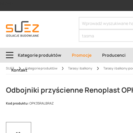
SIZER
Kategorie produktów
Promocje
Producenci
SUEZ
Kategorie produktów
Tarasy i balkony
Tarasy i balkony po
Kontakt
Odbojniki przyścienne Renoplast O
Kod produktu:
OPK35RALBRAZ