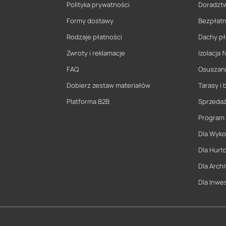
Polityka prywatności
Doradzt
Formy dostawy
Bezpłatn
Rodzaje płatności
Dachy pł
Zwroty i reklamacje
Izolacja
FAQ
Osuszani
Dobierz zestaw materiałów
Tarasy i 
Platforma B2B
Sprzeda
Program
Dla Wyk
Dla Hurt
Dla Archi
Dla Inwe