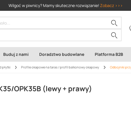
Wilgoć w piwnicy? Mamy skuteczne rozwiązanie!
Zobacz >>>
Buduj z nami
Doradztwo budowlane
Platforma B2B
d płytki
Profile okapowe na taras / profil balkonowy okapowy
Odbojniki prz
PK35/OPK35B (lewy + prawy)