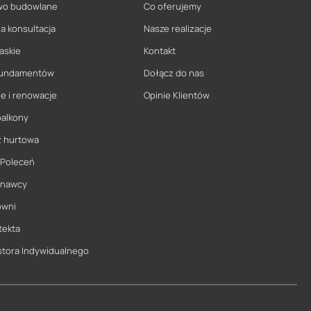
wo budowlane
Co oferujemy
a konsultacja
Nasze realizacje
askie
Kontakt
 fundamentów
Dołącz do nas
e i renowacje
Opinie Klientów
balkony
ż hurtowa
 Poleceń
onawcy
owni
tekta
stora Indywidualnego