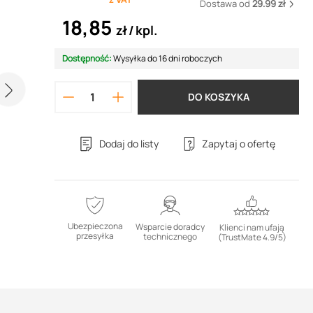
Dostawa od
29.99 zł
18,85
zł
kpl.
Dostępność:
Wysyłka do 16 dni roboczych
DO KOSZYKA
Dodaj do listy
Zapytaj o ofertę
Ubezpieczona
Wsparcie doradcy
Klienci nam ufają
przesyłka
technicznego
(TrustMate 4.9/5)