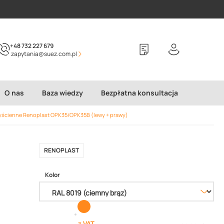
+48 732 227 679
zapytania@suez.com.pl
O nas
Baza wiedzy
Bezpłatna konsultacja
yścienne Renoplast OPK35/OPK35B (lewy + prawy)
RENOPLAST
Kolor
z VAT