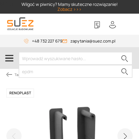
SIZER
Wilgoć w piwnicy? Mamy skuteczne rozwiązanie!
Zobacz >>>
+48 732 227 679
zapytania@suez.com.pl
Tarasy i balkony
RENOPLAST