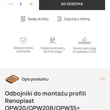
DO KOSZYKA
Dodaj do listy
Zapytaj o ofertę
Ubezpieczona
Wsparcie doradcy
Klienci nam ufają
przesyłka
technicznego
(TrustMate 4.9/5)
Opis produktu
Odbojniki do montażu profili
Renoplast
OPW20/OPW20R/OPW35+