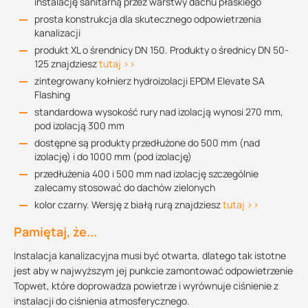
instalację sanitarną przez warstwy dachu płaskiego
prosta konstrukcja dla skutecznego odpowietrzenia
kanalizacji
produkt XL o śrendnicy DN 150. Produkty o średnicy DN 50-
125 znajdziesz
tutaj >>
zintegrowany kołnierz hydroizolacji EPDM Elevate SA
Flashing
standardowa wysokość rury nad izolacją wynosi 270 mm,
pod izolacją 300 mm
dostępne są produkty przedłużone do 500 mm (nad
izolację) i do 1000 mm (pod izolację)
przedłużenia 400 i 500 mm nad izolację szczególnie
zalecamy stosować do dachów zielonych
kolor czarny. Wersję z białą rurą znajdziesz
tutaj >>
Pamiętaj, że...
Instalacja kanalizacyjna musi być otwarta, dlatego tak istotne
jest aby w najwyższym jej punkcie zamontować odpowietrzenie
Topwet, które doprowadza powietrze i wyrównuje ciśnienie z
instalacji do ciśnienia atmosferycznego.