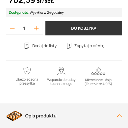
zł
szt.
Dostępność:
Wysyłka w 24 godziny
DO KOSZYKA
Dodaj do listy
Zapytaj o ofertę
Ubezpieczona
Wsparcie doradcy
Klienci nam ufają
przesyłka
technicznego
(TrustMate 4.9/5)
Opis produktu