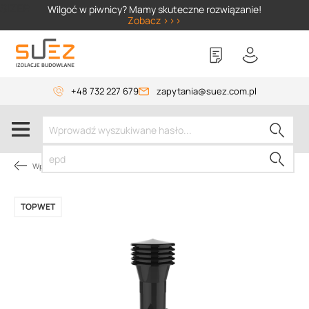
SIZER
Wilgoć w piwnicy? Mamy skuteczne rozwiązanie!
Zobacz >>>
+48 732 227 679
zapytania@suez.com.pl
Wpusty i akcesoria
TOPWET