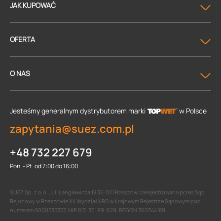
JAK KUPOWAĆ
OFERTA
O NAS
Jesteśmy generalnym dystrybutorem
marki
w Polsce
zapytania@suez.com.pl
+48 732 227 679
Pon. - Pt. od 7:00 do 16:00
SUEZ Sp. z o.o. , ul. Langiewicza 18 35-021 Rzeszów, zarejestrowana przez Sąd
Rejonowy w Rzeszowie XII Wydział KRS w Krajowym Rejestrze Sądowym pod
numerem 0000535357, NIP 813-36-99-629, REGON 360344189.