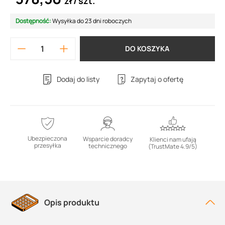
zł
szt.
Dostępność:
Wysyłka do 23 dni roboczych
DO KOSZYKA
Dodaj do listy
Zapytaj o ofertę
Ubezpieczona
Wsparcie doradcy
Klienci nam ufają
przesyłka
technicznego
(TrustMate 4.9/5)
Opis produktu