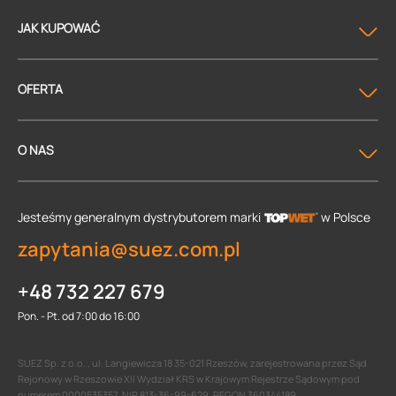
JAK KUPOWAĆ
OFERTA
O NAS
Jesteśmy generalnym dystrybutorem
marki
w Polsce
zapytania@suez.com.pl
+48 732 227 679
Pon. - Pt. od 7:00 do 16:00
SUEZ Sp. z o.o. , ul. Langiewicza 18 35-021 Rzeszów, zarejestrowana przez Sąd
Rejonowy w Rzeszowie XII Wydział KRS w Krajowym Rejestrze Sądowym pod
numerem 0000535357, NIP 813-36-99-629, REGON 360344189.