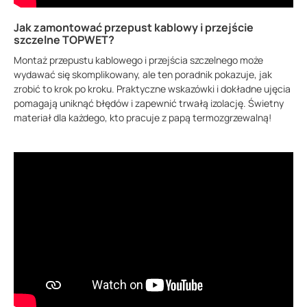
Jak zamontować przepust kablowy i przejście
szczelne TOPWET?
Montaż przepustu kablowego i przejścia szczelnego może
wydawać się skomplikowany, ale ten poradnik pokazuje, jak
zrobić to krok po kroku. Praktyczne wskazówki i dokładne ujęcia
pomagają uniknąć błędów i zapewnić trwałą izolację. Świetny
materiał dla każdego, kto pracuje z papą termozgrzewalną!