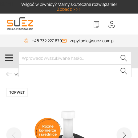
SIZER
Wilgoć w piwnicy? Mamy skuteczne rozwiązanie!
Zobacz >>>
+48 732 227 679
zapytania@suez.com.pl
Wpusty i akcesoria
TOPWET