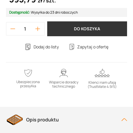
zł
szt.
Dostępność:
Wysyłka do 23 dni roboczych
DO KOSZYKA
Dodaj do listy
Zapytaj o ofertę
Ubezpieczona
Wsparcie doradcy
Klienci nam ufają
przesyłka
technicznego
(TrustMate 4.9/5)
Opis produktu