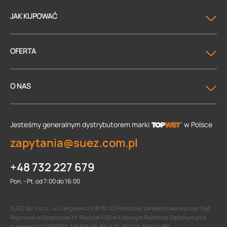
JAK KUPOWAĆ
OFERTA
O NAS
Jesteśmy generalnym dystrybutorem
marki
w Polsce
zapytania@suez.com.pl
+48 732 227 679
Pon. - Pt. od 7:00 do 16:00
SUEZ Sp. z o.o. , ul. Langiewicza 18 35-021 Rzeszów, zarejestrowana przez Sąd
Rejonowy w Rzeszowie XII Wydział KRS w Krajowym Rejestrze Sądowym pod
numerem 0000535357, NIP 813-36-99-629, REGON 360344189.