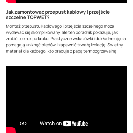
Jak zamontować przepust kablowy i przejście
szczelne TOPWET?
Montaż przepustu kablowego i przejścia szczelnego może
wydawać się skomplikowany, ale ten poradnik pokazuje, jak
zrobić to krok po kroku. Praktyczne wskazówki i dokładne ujęcia
pomagają uniknąć błędów i zapewnić trwałą izolację. Świetny
materiał dla każdego, kto pracuje z papą termozgrzewalną!