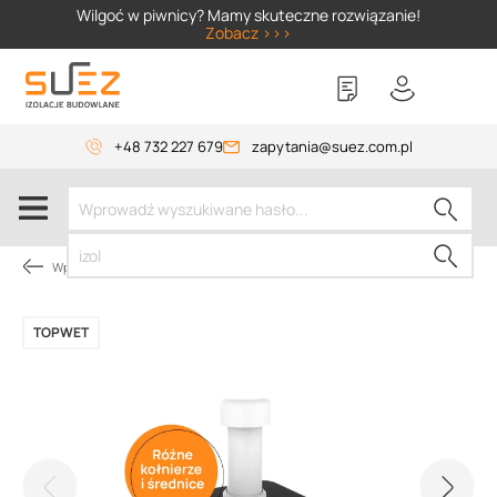
SIZER
Wilgoć w piwnicy? Mamy skuteczne rozwiązanie!
Zobacz >>>
+48 732 227 679
zapytania@suez.com.pl
Wpusty i akcesoria
TOPWET