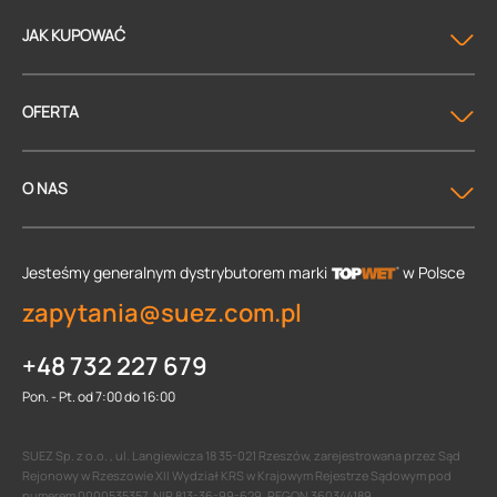
JAK KUPOWAĆ
OFERTA
O NAS
Jesteśmy generalnym dystrybutorem
marki
w Polsce
zapytania@suez.com.pl
+48 732 227 679
Pon. - Pt. od 7:00 do 16:00
SUEZ Sp. z o.o. , ul. Langiewicza 18 35-021 Rzeszów, zarejestrowana przez Sąd
Rejonowy w Rzeszowie XII Wydział KRS w Krajowym Rejestrze Sądowym pod
numerem 0000535357, NIP 813-36-99-629, REGON 360344189.