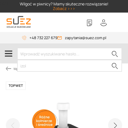
SIZER
Wilgoć w piwnicy? Mamy skuteczne rozwiązanie!
Zobacz >>>
+48 732 227 679
zapytania@suez.com.pl
Wpusty i akcesoria
TOPWET