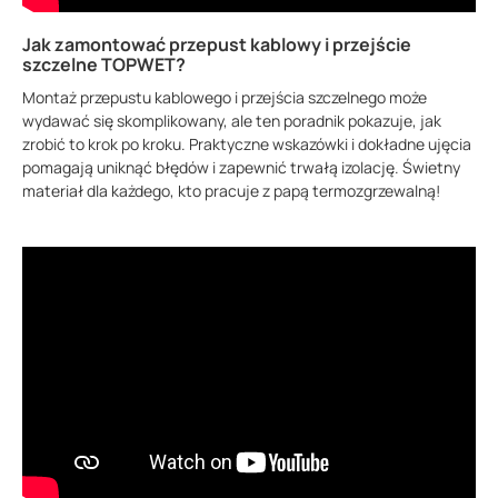
Jak zamontować przepust kablowy i przejście
szczelne TOPWET?
Montaż przepustu kablowego i przejścia szczelnego może
wydawać się skomplikowany, ale ten poradnik pokazuje, jak
zrobić to krok po kroku. Praktyczne wskazówki i dokładne ujęcia
pomagają uniknąć błędów i zapewnić trwałą izolację. Świetny
materiał dla każdego, kto pracuje z papą termozgrzewalną!