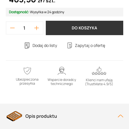
zł
szt.
Dostępność:
Wysyłka w 24 godziny
DO KOSZYKA
Dodaj do listy
Zapytaj o ofertę
Ubezpieczona
Wsparcie doradcy
Klienci nam ufają
przesyłka
technicznego
(TrustMate 4.9/5)
Opis produktu