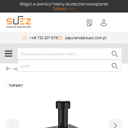
SIZER
Wilgoć w piwnicy? Mamy skuteczne rozwiązanie!
Zobacz >>>
+48 732 227 679
zapytania@suez.com.pl
Wpusty i akcesoria
TOPWET