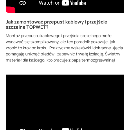
Jak zamontować przepust kablowy i przejście
szczelne TOPWET?
Montaż przepustu kablowego i przejścia szczelnego może
wydawać się skomplikowany, ale ten poradnik pokazuje, jak
zrobić to krok po kroku. Praktyczne wskazówki i dokładne ujęcia
pomagają uniknąć błędów i zapewnić trwałą izolację. Świetny
materiał dla każdego, kto pracuje z papą termozgrzewalną!