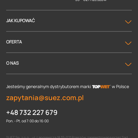
JAK KUPOWAĆ
OFERTA
O NAS
Jesteśmy generalnym dystrybutorem
marki
w Polsce
zapytania@suez.com.pl
+48 732 227 679
Pon. - Pt. od 7:00 do 16:00
SUEZ Sp. z o.o. , ul. Langiewicza 18 35-021 Rzeszów, zarejestrowana przez Sąd