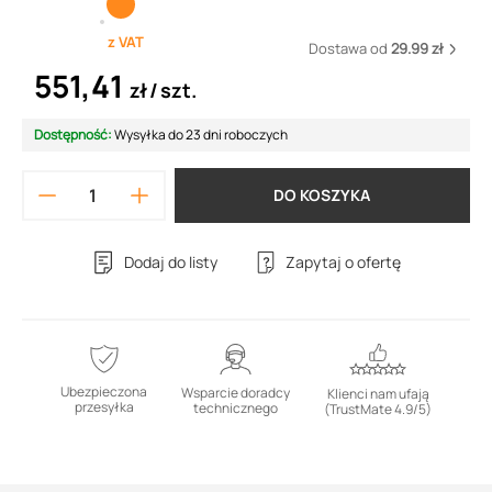
z VAT
Dostawa od
29.99 zł
551,41
zł
szt.
Dostępność:
Wysyłka do 23 dni roboczych
DO KOSZYKA
Dodaj do listy
Zapytaj o ofertę
Ubezpieczona
Wsparcie doradcy
Klienci nam ufają
przesyłka
technicznego
(TrustMate 4.9/5)