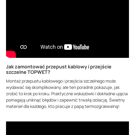
Jak zamontować przepust kablowy i przejście
szczelne TOPWET?
Montaż przepustu kablowego i przejścia szczelnego może
wydawać się skomplikowany, ale ten poradnik pokazuje, jak
zrobić to krok po kroku. Praktyczne wskazówki i dokładne ujęcia
pomagają uniknąć błędów i zapewnić trwałą izolację. Świetny
materiał dla każdego, kto pracuje z papą termozgrzewalną!