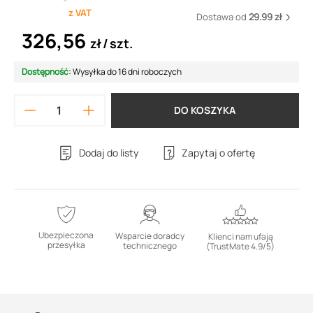
z VAT
Dostawa od
29.99 zł
326,56
zł
szt.
Dostępność:
Wysyłka do 16 dni roboczych
DO KOSZYKA
Dodaj do listy
Zapytaj o ofertę
Ubezpieczona
Wsparcie doradcy
Klienci nam ufają
przesyłka
technicznego
(TrustMate 4.9/5)