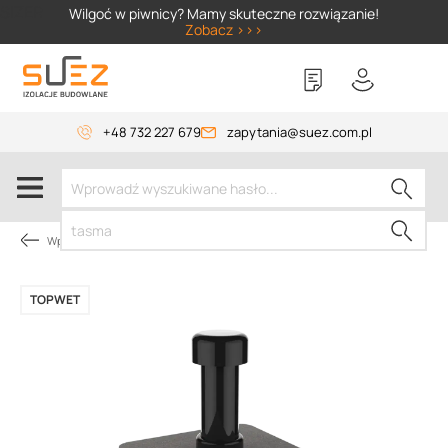
SIZER
Wilgoć w piwnicy? Mamy skuteczne rozwiązanie!
Zobacz >>>
+48 732 227 679
zapytania@suez.com.pl
Wpusty i akcesoria
TOPWET