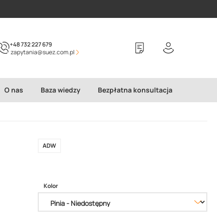
+48 732 227 679
zapytania@suez.com.pl
O nas
Baza wiedzy
Bezpłatna konsultacja
ADW
Kolor