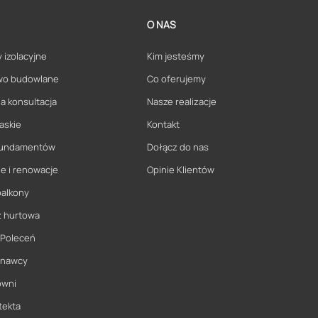
O NAS
 izolacyjne
Kim jesteśmy
wo budowlane
Co oferujemy
a konsultacja
Nasze realizacje
askie
Kontakt
 fundamentów
Dołącz do nas
e i renowacje
Opinie Klientów
balkony
ż hurtowa
 Poleceń
onawcy
owni
tekta