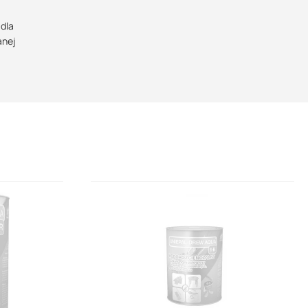
ci
 dla
anej
u lub
ości
nięciu
cić