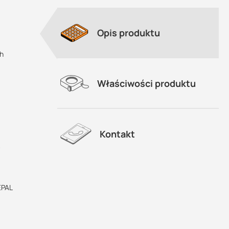
Opis produktu
h
Właściwości produktu
Kontakt
,
EPAL