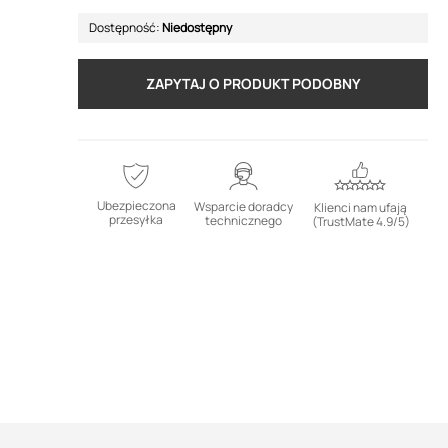
Dostępność:
Niedostępny
ZAPYTAJ O PRODUKT PODOBNY
Ubezpieczona
Wsparcie doradcy
Klienci nam ufają
przesyłka
technicznego
(TrustMate 4.9/5)