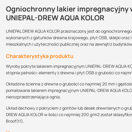
Ogniochronny lakier impregnacyjny
Kontakt
UNIEPAL-DREW AQUA KOLOR
UNIEPAL DREW AQUA KOLOR przeznaczony jest do ogniochronnego z
wykonanych z gatunków drewna krajowego, płyt OSB, sklejki or
Przechowywanie:
Sprzedajemy na:
Podlega zwrotowi
mieszkalnych i użyteczności publicznej oraz na zewnątrz budynków
w suchym i chłodnym
miejscu, chronić
Charakterystyka produktu
przed mrozem
opakowania
nie
Wyroby pokryte lakierem impregnacyjnym UNIEPAL-DREW AQUA KOLOR
Kolor:
stopnia palności: elementy z drewna i płyt OSB o grubości co najmn
Kasztan
Palisander
Pinia
Okładzina ścienna z drewna o grubości co najmniej 20 mm i gęstoś
pomalowane lakierem impregnacyjnym UNIEPAL-DREW AQUA KOLOR w 
Przygotowanie lakieru
nierozprzestrzeniająca ognia.
Wyrób starannie wymieszać przed użyciem. Preparat gotowy do uży
Układ dachowy z pokryciem z gontów lub desek drewnianych o gru
DREW AQUA KOLOR w ilości co najmniej 200 g/m2 został sklasyfik
Przygotowanie podłoża
Broof(t1).
Zaszpachlować wszelkie defekty powierzchni, oczyścić, odtłuścić i 