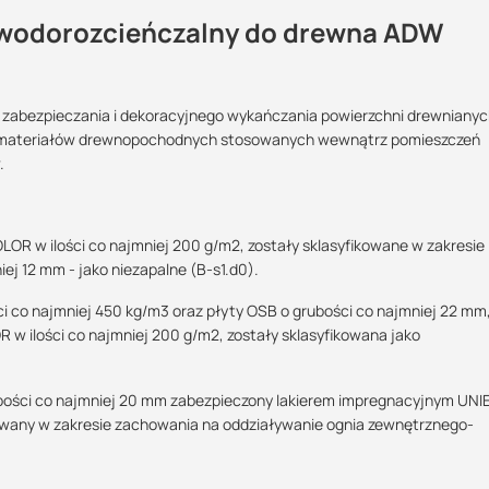
 wodorozcieńczalny do drewna ADW
Maszy pytania lub wątpliwości?
abezpieczania i dekoracyjnego wykańczania powierzchni drewnianyc
az materiałów drewnopochodnych stosowanych wewnątrz pomieszczeń
?:
Skontaktuj się z nami
.
Marcin Inglot
Specjalista doradca
 w ilości co najmniej 200 g/m2, zostały sklasyfikowane w zakresie
iej 12 mm - jako niezapalne (B-s1.d0).
+48 732 227 683
07:00 - 15:00
ci co najmniej 450 kg/m3 oraz płyty OSB o grubości co najmniej 22 mm
marcin.inglot@suez.com.pl
ilości co najmniej 200 g/m2, zostały sklasyfikowana jako
tku- nie rozcieńczać!
bości co najmniej 20 mm zabezpieczony lakierem impregnacyjnym UNI
owany w zakresie zachowania na oddziaływanie ognia zewnętrznego-
odpylić podłoże.