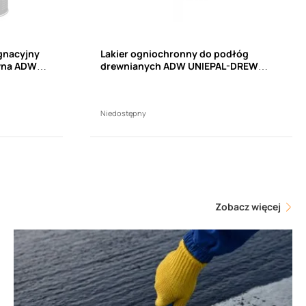
gnacyjny
Lakier ogniochronny do podłóg
wna ADW
drewnianych ADW UNIEPAL-DREW
(10l)
AQUA 1-K (0,75l)
 Z
Niedostępny
żenia
Zobacz więcej