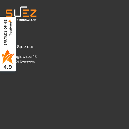
SPRAWDŹ OPINIE
SUEZ Sp. z o.o.
ul. Langiewicza 18
35 - 021 Rzeszów
4.9