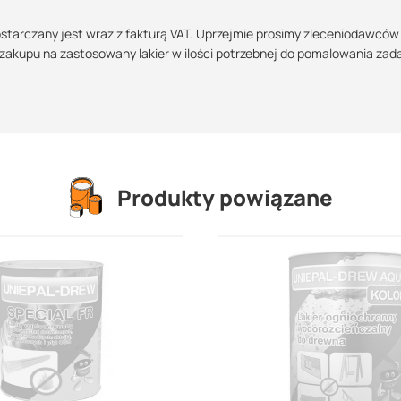
wyłącznie na powierzchnie wykonane z surowego drewna o wilgotnoś
starczany jest wraz z fakturą VAT. Uprzejmie prosimy zleceniodawców
zakupu na zastosowany lakier w ilości potrzebnej do pomalowania zad
oloru drewna, wg kolorystyki producenta.
łaściwych prac zaleca się wykonanie próby w niewielkiej skali celem
 schnięcia i in.). Na płaszczyzny pionowe i poziome lakier nanosić dw
Produkty powiązane
 między kolejnymi zabiegami jest uzależniony od temperatury i wilgotn
rugą warstwę można nakładać po 6 - 8 godzinach, trzecią po całkowitym
 zaleca się wykonać pierwsze naniesienie cienką warstwą, a po wysch
ia włosków. Bezpośrednio po zakończeniu prac należy dokładnie oczyś