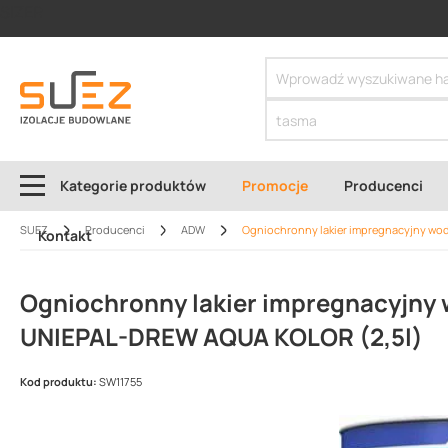
SIZER
Kategorie produktów
Promocje
Producenci
SUEZ
Producenci
ADW
Ogniochronny lakier impregnacyjny w
Kontakt
Ogniochronny lakier impregnacyjny
UNIEPAL-DREW AQUA KOLOR (2,5l)
Kod produktu:
SW11755