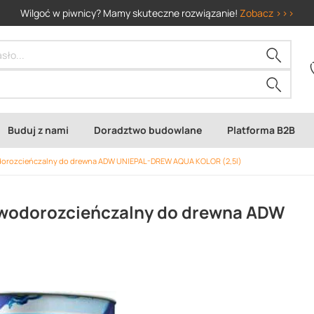
Wilgoć w piwnicy? Mamy skuteczne rozwiązanie!
Zobacz >>>
Buduj z nami
Doradztwo budowlane
Platforma B2B
odorozcieńczalny do drewna ADW UNIEPAL-DREW AQUA KOLOR (2,5l)
 wodorozcieńczalny do drewna ADW