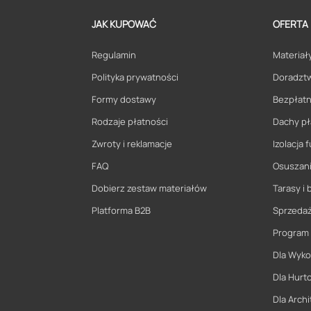
JAK KUPOWAĆ
OFERTA
Regulamin
Materiały
Polityka prywatności
Doradzt
Formy dostawy
Bezpłatn
Rodzaje płatności
Dachy pł
Zwroty i reklamacje
Izolacja
FAQ
Osuszani
Dobierz zestaw materiałów
Tarasy i 
Platforma B2B
Sprzeda
Program
Dla Wyk
Dla Hurt
Dla Archi