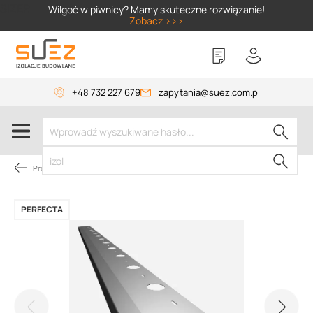
SIZER
Wilgoć w piwnicy? Mamy skuteczne rozwiązanie!
Zobacz >>>
+48 732 227 679
zapytania@suez.com.pl
Profile okapowe na taras / profil balkonowy okapowy
PERFECTA