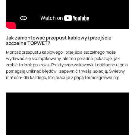
Jak zamontować przepust kablowy i przejście
szczelne TOPWET?
Montaż przepustu kablowego i przejścia szczelnego może
wydawać się skomplikowany, ale ten poradnik pokazuje, jak
zrobić to krok po kroku. Praktyczne wskazówki i dokładne ujęcia
pomagają uniknąć błędów i zapewnić trwałą izolację. Świetny
materiał dla każdego, kto pracuje z papą termozgrzewalną!