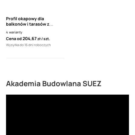
Profil okapowy dla
balkonów i tarasów z
posadzkami z płytek
4
warianty
ceramicznych RENOPLAST
204,67
Cena od
zł
szt.
K301 (1 sztuka - 2mb)
Wysyłka do 16 dni roboczych
Akademia Budowlana SUEZ