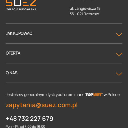
ul. Langiewicza 18
35 - 021 Rzeszów
JAK KUPOWAĆ
OFERTA
O NAS
Jesteśmy generalnym dystrybutorem
marki
w Polsce
zapytania@suez.com.pl
+48 732 227 679
Pon. - Pt. od 7:00 do 16:00