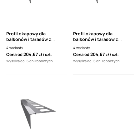
Profil okapowy dla
Profil okapowy dla
balkonów i tarasów z
balkonów i tarasów z
posadzkami z płytek
posadzkami z płytek
4
warianty
4
warianty
ceramicznych RENOPLAST
ceramicznych RENOPLAST
204,67
204,67
Cena od
Cena od
zł
szt.
zł
szt.
K301 (1 sztuka - 2mb)
K301 (1 sztuka - 2mb)
Wysyłka do 16 dni roboczych
Wysyłka do 16 dni roboczych