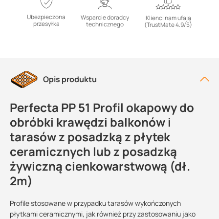
Ubezpieczona
Wsparcie doradcy
Klienci nam ufają
przesyłka
technicznego
(TrustMate 4.9/5)
Opis produktu
Perfecta PP 51 Profil okapowy do
obróbki krawędzi balkonów i
tarasów z posadzką z płytek
ceramicznych lub z posadzką
żywiczną cienkowarstwową (dł.
2m)
Profile stosowane w przypadku tarasów wykończonych
płytkami ceramicznymi, jak również przy zastosowaniu jako