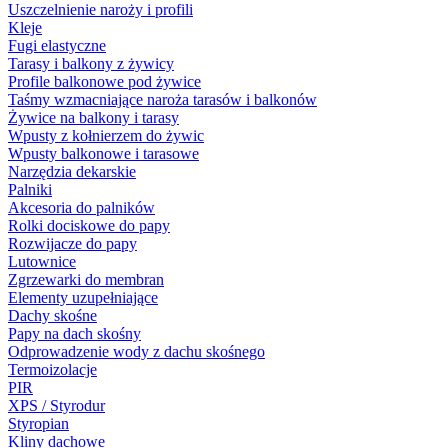
Uszczelnienie naroży i profili
Kleje
Fugi elastyczne
Tarasy i balkony z żywicy
Profile balkonowe pod żywice
Taśmy wzmacniające naroża tarasów i balkonów
Żywice na balkony i tarasy
Wpusty z kołnierzem do żywic
Wpusty balkonowe i tarasowe
Narzędzia dekarskie
Palniki
Akcesoria do palników
Rolki dociskowe do papy
Rozwijacze do papy
Lutownice
Zgrzewarki do membran
Elementy uzupełniające
Dachy skośne
Papy na dach skośny
Odprowadzenie wody z dachu skośnego
Termoizolacje
PIR
XPS / Styrodur
Styropian
Kliny dachowe