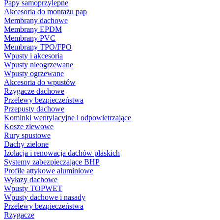
Papy samoprzylepne
Akcesoria do montażu pap
Membrany dachowe
Membrany EPDM
Membrany PVC
Membrany TPO/FPO
Wpusty i akcesoria
Wpusty nieogrzewane
Wpusty ogrzewane
Akcesoria do wpustów
Rzygacze dachowe
Przelewy bezpieczeństwa
Przepusty dachowe
Kominki wentylacyjne i odpowietrzające
Kosze zlewowe
Rury spustowe
Dachy zielone
Izolacja i renowacja dachów płaskich
Systemy zabezpieczające BHP
Profile attykowe aluminiowe
Wyłazy dachowe
Wpusty TOPWET
Wpusty dachowe i nasady
Przelewy bezpieczeństwa
Rzygacze