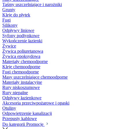
Taśmy uszczelniające i narożniki
Grunty
Kleje do płytek
Fugi
Silikony
Odpływy liniowe
Syfony podtynkowe
Wykończenie łazienki
Żywice
Żywica poliuretanowa
Żywica epoksydowa
Materiały chemoodporne
Kleje chemoodporne
Fugi chemoodporne
Masy uszczelniające chemoodporne
Materiały instalacyjne
Rury niskoszumowe
Rury niepalne
Odpływy łazienkowe
Akcesoria przeciwpożarowe i opaski
Otuliny
Odpowietrzenie kanalizacji
Przepusty kablowe
Do kategorii Promocje