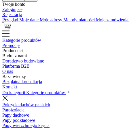
Twoje konto
Zaloguj się
Rejestracja
Przegląd
Moje dane
Moje adresy
Metody płatności
Moje zamówieni
Kategorie produktów
Promocje
Producenci
Buduj z nami
Doradztwo budowlane
Platforma B2B
O nas
Baza wiedzy
Bezpłatna konsultacja
Kontakt
Do kategorii Kategorie produktów
Pokrycie dachów płaskich
Paroizolacja
Papy dachowe
Papy podkładowe
Papy wierzchniego krycia