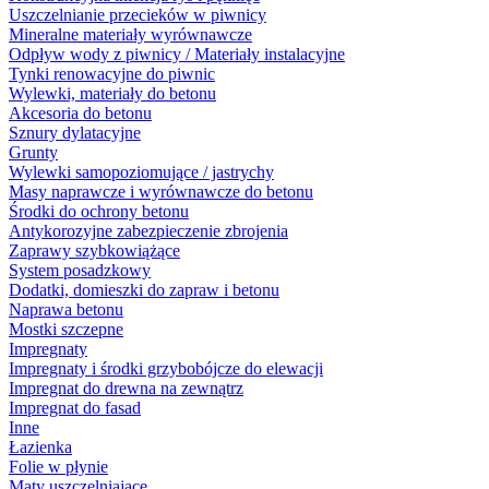
Uszczelnianie przecieków w piwnicy
Mineralne materiały wyrównawcze
Odpływ wody z piwnicy / Materiały instalacyjne
Tynki renowacyjne do piwnic
Wylewki, materiały do betonu
Akcesoria do betonu
Sznury dylatacyjne
Grunty
Wylewki samopoziomujące / jastrychy
Masy naprawcze i wyrównawcze do betonu
Środki do ochrony betonu
Antykorozyjne zabezpieczenie zbrojenia
Zaprawy szybkowiążące
System posadzkowy
Dodatki, domieszki do zapraw i betonu
Naprawa betonu
Mostki szczepne
Impregnaty
Impregnaty i środki grzybobójcze do elewacji
Impregnat do drewna na zewnątrz
Impregnat do fasad
Inne
Łazienka
Folie w płynie
Maty uszczelniające