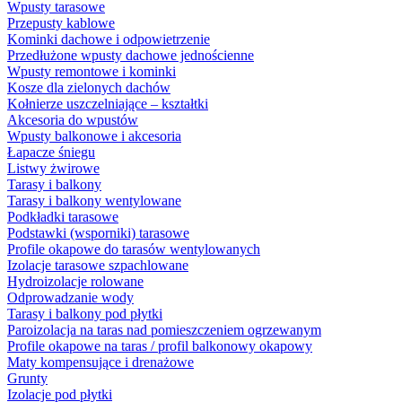
Wpusty tarasowe
Przepusty kablowe
Kominki dachowe i odpowietrzenie
Przedłużone wpusty dachowe jednościenne
Wpusty remontowe i kominki
Kosze dla zielonych dachów
Kołnierze uszczelniające – kształtki
Akcesoria do wpustów
Wpusty balkonowe i akcesoria
Łapacze śniegu
Listwy żwirowe
Tarasy i balkony
Tarasy i balkony wentylowane
Podkładki tarasowe
Podstawki (wsporniki) tarasowe
Profile okapowe do tarasów wentylowanych
Izolacje tarasowe szpachlowane
Hydroizolacje rolowane
Odprowadzanie wody
Tarasy i balkony pod płytki
Paroizolacja na taras nad pomieszczeniem ogrzewanym
Profile okapowe na taras / profil balkonowy okapowy
Maty kompensujące i drenażowe
Grunty
Izolacje pod płytki