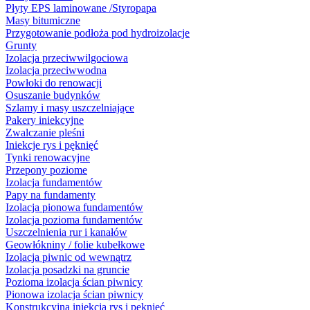
Płyty EPS laminowane /Styropapa
Masy bitumiczne
Przygotowanie podłoża pod hydroizolacje
Grunty
Izolacja przeciwwilgociowa
Izolacja przeciwwodna
Powłoki do renowacji
Osuszanie budynków
Szlamy i masy uszczelniające
Pakery iniekcyjne
Zwalczanie pleśni
Iniekcje rys i pęknięć
Tynki renowacyjne
Przepony poziome
Izolacja fundamentów
Papy na fundamenty
Izolacja pionowa fundamentów
Izolacja pozioma fundamentów
Uszczelnienia rur i kanałów
Geowłókniny / folie kubełkowe
Izolacja piwnic od wewnątrz
Izolacja posadzki na gruncie
Pozioma izolacja ścian piwnicy
Pionowa izolacja ścian piwnicy
Konstrukcyjna iniekcja rys i pęknięć