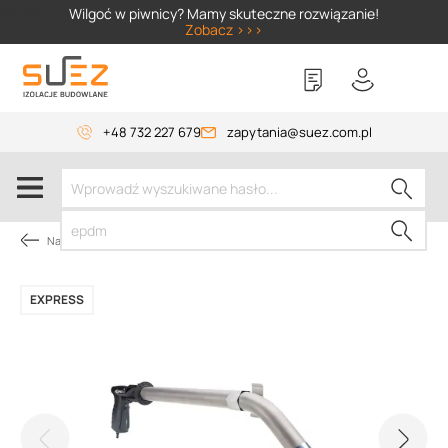
SIZER
Wilgoć w piwnicy? Mamy skuteczne rozwiązanie!
Zobacz >>>
+48 732 227 679
zapytania@suez.com.pl
Narzędzia dekarskie
EXPRESS