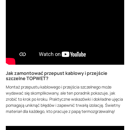
Jak zamontować przepust kablowy i przejście
szczelne TOPWET?
Montaż przepustu kablowego i przejścia szczelnego może
wydawać się skomplikowany, ale ten poradnik pokazuje, jak
zrobić to krok po kroku. Praktyczne wskazówki i dokładne ujęcia
pomagają uniknąć błędów i zapewnić trwałą izolację. Świetny
materiał dla każdego, kto pracuje z papą termozgrzewalną!